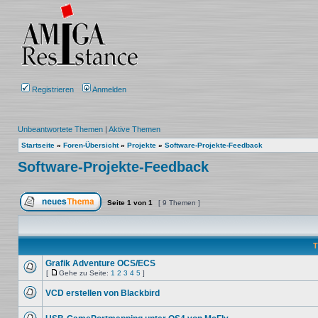
Registrieren
Anmelden
Unbeantwortete Themen
|
Aktive Themen
Startseite
»
Foren-Übersicht
»
Projekte
»
Software-Projekte-Feedback
Software-Projekte-Feedback
Seite
1
von
1
[ 9 Themen ]
Ein neues Thema erstellen
T
Grafik Adventure OCS/ECS
[
Gehe zu Seite:
1
2
3
4
5
]
Keine
Gehe
ungelesenen
zu
VCD erstellen von Blackbird
Beiträge
Seite
Keine
ungelesenen