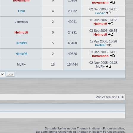
novamann
0
13184
novamann
Neuester
Beitrag
02 Sep 2008, 14:13
Odin
4
23932
Goose
Neuester
Beitrag
10 Jun 2007, 13:53
zimAnius
2
40241
HelmutH
Neuester
Beitrag
03 Sep 2006, 09:35
HelmutH
0
24991
HelmutH
Neuester
Beitrag
17 Apr 2006, 10:26
Krolli99
5
66168
Krolli99
Neuester
Beitrag
07 Jan 2006, 14:11
Hirnie96
2
40626
novamann
Neuester
Beitrag
02 Nov 2005, 09:38
McFly
18
154444
McFly
Neuester
Beitrag
Alle Zeiten sind
UTC
Du darfst
keine
neuen Themen in diesem Forum erstellen.
Du darfst
keine
Antworten zu Themen in diesem Forum erstellen.