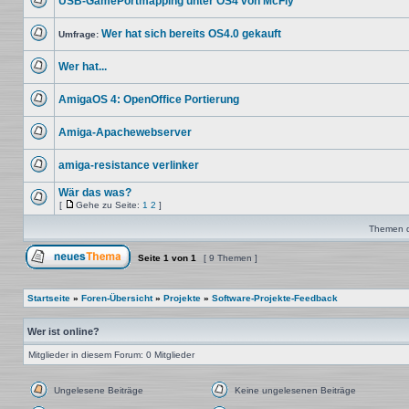
USB-GamePortmapping unter OS4 von McFly
Beiträge
Keine
ungelesenen
Wer hat sich bereits OS4.0 gekauft
Beiträge
Umfrage:
Keine
ungelesenen
Wer hat...
Beiträge
Keine
ungelesenen
AmigaOS 4: OpenOffice Portierung
Beiträge
Keine
ungelesenen
Amiga-Apachewebserver
Beiträge
Keine
ungelesenen
amiga-resistance verlinker
Beiträge
Keine
ungelesenen
Wär das was?
Beiträge
[
Gehe zu Seite:
1
2
]
Keine
Gehe
ungelesenen
zu
Themen de
Beiträge
Seite
Seite
1
von
1
[ 9 Themen ]
Ein neues Thema erstellen
Startseite
»
Foren-Übersicht
»
Projekte
»
Software-Projekte-Feedback
Wer ist online?
Mitglieder in diesem Forum: 0 Mitglieder
Ungelesene Beiträge
Keine ungelesenen Beiträge
Ungelesene
Keine