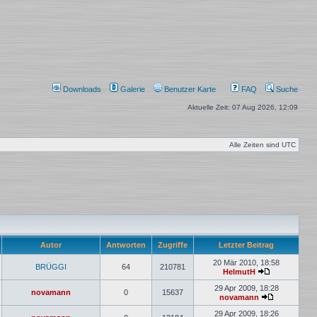
Downloads
Galerie
Benutzer Karte
FAQ
Suche
Aktuelle Zeit: 07 Aug 2026, 12:09
Alle Zeiten sind
UTC
Autor
Antworten
Zugriffe
Letzter Beitrag
20 Mär 2010, 18:58
BRÜGGI
64
210781
HelmutH
Neuester
Beitrag
29 Apr 2009, 18:28
novamann
0
15637
novamann
Neuester
Beitrag
29 Apr 2009, 18:26