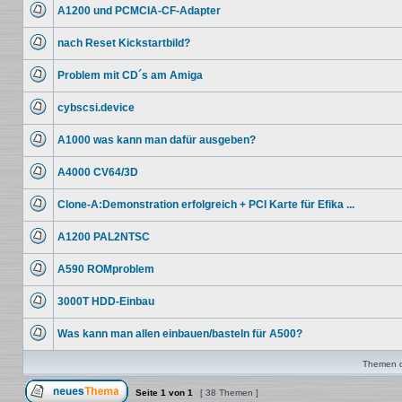
ungelesenen
A1200 und PCMCIA-CF-Adapter
Beiträge
Keine
ungelesenen
nach Reset Kickstartbild?
Beiträge
Keine
ungelesenen
Problem mit CD´s am Amiga
Beiträge
Keine
ungelesenen
cybscsi.device
Beiträge
Keine
ungelesenen
A1000 was kann man dafür ausgeben?
Beiträge
Keine
ungelesenen
A4000 CV64/3D
Beiträge
Keine
ungelesenen
Clone-A:Demonstration erfolgreich + PCI Karte für Efika ...
Beiträge
Keine
ungelesenen
A1200 PAL2NTSC
Beiträge
Keine
ungelesenen
A590 ROMproblem
Beiträge
Keine
ungelesenen
3000T HDD-Einbau
Beiträge
Keine
ungelesenen
Was kann man allen einbauen/basteln für A500?
Beiträge
Keine
ungelesenen
Themen de
Beiträge
Seite
1
von
1
[ 38 Themen ]