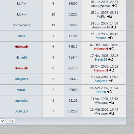
Beitrag
15 Jun 2007, 22:51
McFly
6
36092
snoopypower
Neuester
Beitrag
15 Jun 2007, 06:31
McFly
10
51238
McFly
Neuester
Beitrag
14 Jun 2007, 14:34
dreizwoacht
13
58505
dreizwoacht
Neuester
Beitrag
12 Jun 2007, 09:49
devil
1
17741
thomas
Neuester
Beitrag
07 Dez 2006, 20:08
HelmutH
6
74517
HelmutH
Neuester
Beitrag
17 Nov 2006, 22:25
Hirnie96
4
71444
Hirnie96
Neuester
Beitrag
28 Okt 2006, 13:32
HelmutH
0
25178
HelmutH
Neuester
Beitrag
20 Jul 2006, 17:00
amigolas
3
50645
amigolas
Neuester
Beitrag
05 Mai 2006, 05:54
Harald
2
42660
Harald
Neuester
Beitrag
21 Apr 2006, 18:42
amigolas
3
51123
Mystique
Neuester
Beitrag
16 Mär 2006, 16:44
BlutAxt74
7
83272
Mystique
Neuester
Beitrag