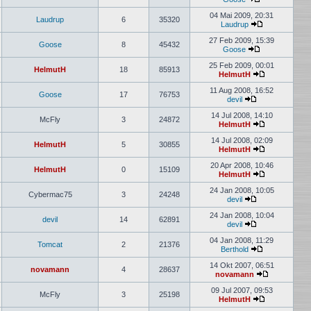
Neuester
Beitrag
04 Mai 2009, 20:31
Laudrup
6
35320
Laudrup
Neuester
Beitrag
27 Feb 2009, 15:39
Goose
8
45432
Goose
Neuester
Beitrag
25 Feb 2009, 00:01
HelmutH
18
85913
HelmutH
Neuester
Beitrag
11 Aug 2008, 16:52
Goose
17
76753
devil
Neuester
Beitrag
14 Jul 2008, 14:10
McFly
3
24872
HelmutH
Neuester
Beitrag
14 Jul 2008, 02:09
HelmutH
5
30855
HelmutH
Neuester
Beitrag
20 Apr 2008, 10:46
HelmutH
0
15109
HelmutH
Neuester
Beitrag
24 Jan 2008, 10:05
Cybermac75
3
24248
devil
Neuester
Beitrag
24 Jan 2008, 10:04
devil
14
62891
devil
Neuester
Beitrag
04 Jan 2008, 11:29
Tomcat
2
21376
Berthold
Neuester
Beitrag
14 Okt 2007, 06:51
novamann
4
28637
novamann
Neuester
Beitrag
09 Jul 2007, 09:53
McFly
3
25198
HelmutH
Neuester