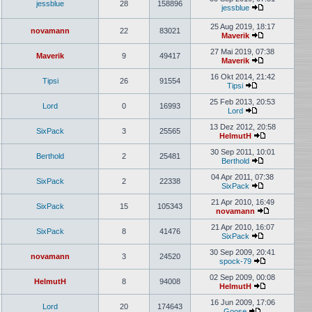
jessblue
28
158896
jessblue
Neuester
Beitrag
25 Aug 2019, 18:17
novamann
22
83021
Maverik
Neuester
Beitrag
27 Mai 2019, 07:38
Maverik
9
49417
Maverik
Neuester
Beitrag
16 Okt 2014, 21:42
Tipsi
26
91554
Tipsi
Neuester
Beitrag
25 Feb 2013, 20:53
Lord
0
16993
Lord
Neuester
Beitrag
13 Dez 2012, 20:58
SixPack
3
25565
HelmutH
Neuester
Beitrag
30 Sep 2011, 10:01
Berthold
2
25481
Berthold
Neuester
Beitrag
04 Apr 2011, 07:38
SixPack
2
22338
SixPack
Neuester
Beitrag
21 Apr 2010, 16:49
SixPack
15
105343
novamann
Neuester
Beitrag
21 Apr 2010, 16:07
SixPack
8
41476
SixPack
Neuester
Beitrag
30 Sep 2009, 20:41
novamann
3
24520
spock-79
Neuester
Beitrag
02 Sep 2009, 00:08
HelmutH
8
94008
HelmutH
Neuester
Beitrag
16 Jun 2009, 17:06
Lord
20
174643
Goose