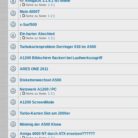
Beiträge
AmigaOs 3.1.4.1 ist online
Dateianhang
[
Gehe zu Seite:
1
2
]
Keine
Gehe
ungelesenen
zu
Mein 4000T
Beiträge
Seite
[
Gehe zu Seite:
1
2
]
Keine
Gehe
ungelesenen
zu
x-Surf500
Beiträge
Seite
Keine
ungelesenen
Ein harter Abschied
Beiträge
[
Gehe zu Seite:
1
2
]
Keine
Gehe
ungelesenen
zu
Turbokartenproblem Derringer 030 im A500
Beiträge
Seite
Keine
ungelesenen
A1200 Bildschirm flackert bei Laufwerkszugriff
Beiträge
Keine
ungelesenen
ARES ONE 2011
Beiträge
Keine
ungelesenen
Diskettenwechsel A500
Beiträge
Keine
ungelesenen
Netzwerk A1200 / PC
Beiträge
[
Gehe zu Seite:
1
2
]
Keine
Gehe
ungelesenen
zu
A1200 ScreenMode
Beiträge
Seite
Keine
ungelesenen
Turbo-Karten Slot am 2000er
Beiträge
Keine
ungelesenen
Minimig der A500 Klone
Beiträge
Keine
ungelesenen
Amiga 4000 NT durch ATX ersetzen??????
Beiträge
[
Gehe zu Seite:
1
2
]