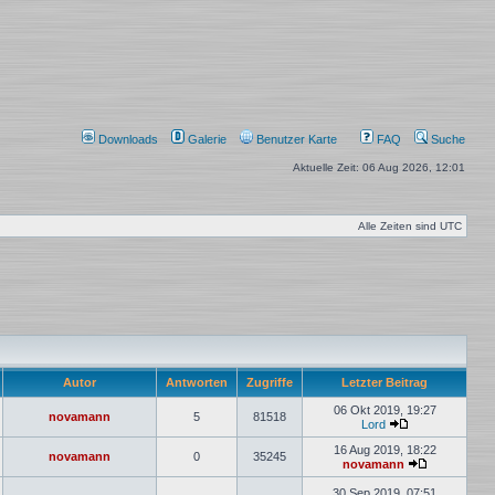
Downloads
Galerie
Benutzer Karte
FAQ
Suche
Aktuelle Zeit: 06 Aug 2026, 12:01
Alle Zeiten sind
UTC
Autor
Antworten
Zugriffe
Letzter Beitrag
06 Okt 2019, 19:27
novamann
5
81518
Lord
Neuester
Beitrag
16 Aug 2019, 18:22
novamann
0
35245
novamann
Neuester
Beitrag
30 Sep 2019, 07:51