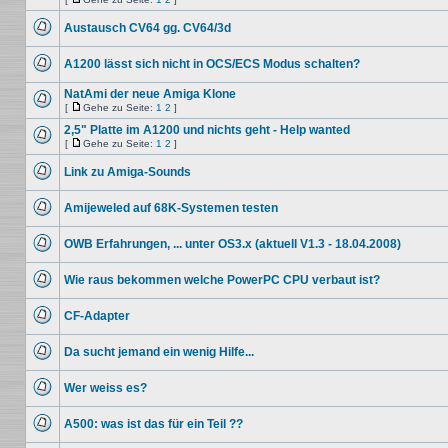
Keine
Gehe
ungelesenen
zu
Austausch CV64 gg. CV64/3d
Beiträge
Seite
Keine
ungelesenen
A1200 lässt sich nicht in OCS/ECS Modus schalten?
Beiträge
Keine
ungelesenen
NatAmi der neue Amiga Klone
Beiträge
[
Gehe zu Seite:
1
2
]
Keine
Gehe
ungelesenen
zu
2,5" Platte im A1200 und nichts geht - Help wanted
Beiträge
Seite
[
Gehe zu Seite:
1
2
]
Keine
Gehe
ungelesenen
zu
Link zu Amiga-Sounds
Beiträge
Seite
Keine
ungelesenen
Amijeweled auf 68K-Systemen testen
Beiträge
Keine
ungelesenen
OWB Erfahrungen, ... unter OS3.x (aktuell V1.3 - 18.04.2008)
Beiträge
Keine
ungelesenen
Wie raus bekommen welche PowerPC CPU verbaut ist?
Beiträge
Keine
ungelesenen
CF-Adapter
Beiträge
Keine
ungelesenen
Da sucht jemand ein wenig Hilfe...
Beiträge
Keine
ungelesenen
Wer weiss es?
Beiträge
Keine
ungelesenen
A500: was ist das für ein Teil ??
Beiträge
Keine