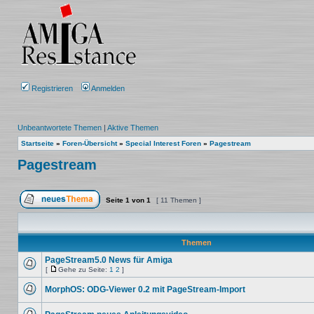
Registrieren
Anmelden
Unbeantwortete Themen
|
Aktive Themen
Startseite
»
Foren-Übersicht
»
Special Interest Foren
»
Pagestream
Pagestream
Seite
1
von
1
[ 11 Themen ]
Ein neues Thema erstellen
Themen
PageStream5.0 News für Amiga
[
Gehe zu Seite:
1
2
]
Keine
Gehe
ungelesenen
zu
MorphOS: ODG-Viewer 0.2 mit PageStream-Import
Beiträge
Seite
Keine
ungelesenen