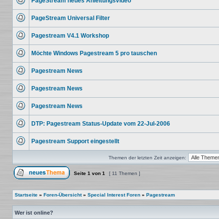
PageStream neues Anleitungsvideo
Beiträge
Keine
ungelesenen
PageStream Universal Filter
Beiträge
Keine
ungelesenen
Pagestream V4.1 Workshop
Beiträge
Keine
ungelesenen
Möchte Windows Pagestream 5 pro tauschen
Beiträge
Keine
ungelesenen
Pagestream News
Beiträge
Keine
ungelesenen
Pagestream News
Beiträge
Keine
ungelesenen
Pagestream News
Beiträge
Keine
ungelesenen
DTP: Pagestream Status-Update vom 22-Jul-2006
Beiträge
Keine
ungelesenen
Pagestream Support eingestellt
Beiträge
Keine
ungelesenen
Themen der letzten Zeit anzeigen:
Beiträge
Seite
1
von
1
[ 11 Themen ]
Ein neues Thema erstellen
Startseite
»
Foren-Übersicht
»
Special Interest Foren
»
Pagestream
Wer ist online?