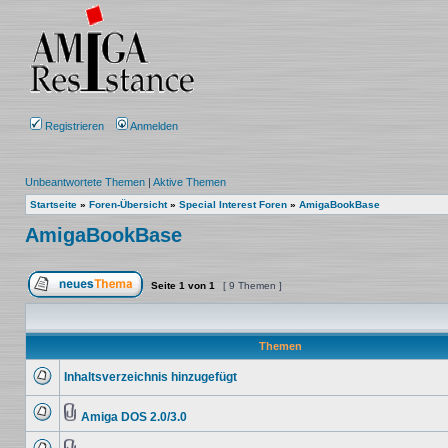
Registrieren
Anmelden
Unbeantwortete Themen
|
Aktive Themen
Startseite
»
Foren-Übersicht
»
Special Interest Foren
»
AmigaBookBase
AmigaBookBase
Seite
1
von
1
[ 9 Themen ]
Ein neues Thema erstellen
Themen
Inhaltsverzeichnis hinzugefügt
Keine
ungelesenen
Beiträge
Amiga DOS 2.0/3.0
Keine
Dateianhang
ungelesenen