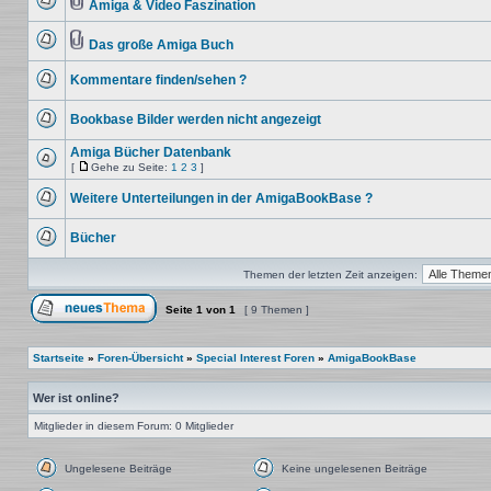
Beiträge
Amiga & Video Faszination
Keine
Dateianhang
ungelesenen
Beiträge
Das große Amiga Buch
Keine
Dateianhang
ungelesenen
Kommentare finden/sehen ?
Beiträge
Keine
ungelesenen
Bookbase Bilder werden nicht angezeigt
Beiträge
Keine
ungelesenen
Amiga Bücher Datenbank
Beiträge
[
Gehe zu Seite:
1
2
3
]
Keine
Gehe
ungelesenen
zu
Weitere Unterteilungen in der AmigaBookBase ?
Beiträge
Seite
Keine
ungelesenen
Bücher
Beiträge
Keine
ungelesenen
Themen der letzten Zeit anzeigen:
Beiträge
Seite
1
von
1
[ 9 Themen ]
Ein neues Thema erstellen
Startseite
»
Foren-Übersicht
»
Special Interest Foren
»
AmigaBookBase
Wer ist online?
Mitglieder in diesem Forum: 0 Mitglieder
Ungelesene Beiträge
Keine ungelesenen Beiträge
Ungelesene
Keine