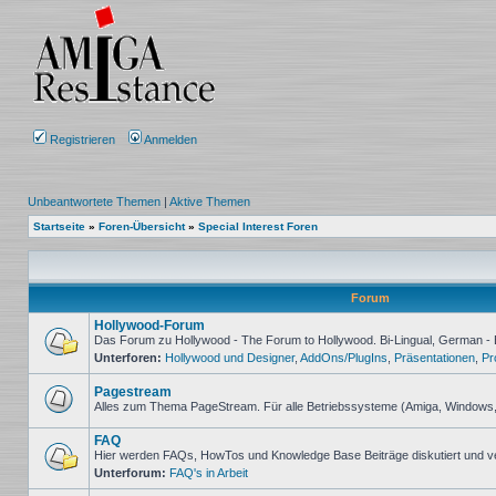
Registrieren
Anmelden
Unbeantwortete Themen
|
Aktive Themen
Startseite
»
Foren-Übersicht
»
Special Interest Foren
Forum
Hollywood-Forum
Das Forum zu Hollywood - The Forum to Hollywood. Bi-Lingual, German - 
Unterforen:
Hollywood und Designer
,
AddOns/PlugIns
,
Präsentationen
,
Pr
Keine
ungelesenen
Beiträge
Pagestream
Alles zum Thema PageStream. Für alle Betriebssysteme (Amiga, Windows
Keine
ungelesenen
FAQ
Beiträge
Hier werden FAQs, HowTos und Knowledge Base Beiträge diskutiert und v
Unterforum:
FAQ's in Arbeit
Keine
ungelesenen