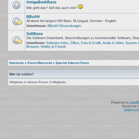
Beiträge
AmigaBookBase
Wie geht das? Soll das auch rein?
Keine
ungelesenen
BBoAH
Beiträge
All about the largest HW-Base. Bi-Lingual, German - English
Unterforum:
BBoAH-Einsendungen
Keine
ungelesenen
SoftBase
Beiträge
Die Software-Datenbank, Beschreibungen zu kommerzieller Software, Sh
Unterforen:
Software-Infos
,
Office
,
Foto & Grafik
,
Audio & Video
,
System 
Keine
Browser
,
Hobby & Freizeit
ungelesenen
Beiträge
Startseite
»
Foren-Übersicht
»
Special Interest Foren
Wer ist online?
Mitglieder in diesem Forum: 0 Mitglieder
Powered by
phpB
Deutsche 
Datensch