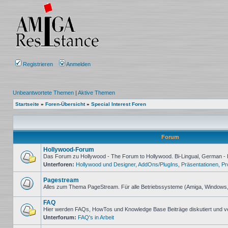
Registrieren
Anmelden
Unbeantwortete Themen
|
Aktive Themen
Startseite
»
Foren-Übersicht
»
Special Interest Foren
Forum
Hollywood-Forum
Das Forum zu Hollywood - The Forum to Hollywood. Bi-Lingual, German - 
Unterforen:
Hollywood und Designer
,
AddOns/PlugIns
,
Präsentationen
,
Pr
Keine
ungelesenen
Beiträge
Pagestream
Alles zum Thema PageStream. Für alle Betriebssysteme (Amiga, Windows
Keine
ungelesenen
FAQ
Beiträge
Hier werden FAQs, HowTos und Knowledge Base Beiträge diskutiert und v
Unterforum:
FAQ's in Arbeit
Keine
ungelesenen