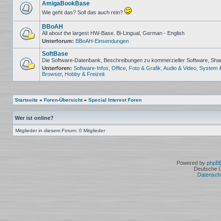
Beiträge
AmigaBookBase
Wie geht das? Soll das auch rein?
Keine
ungelesenen
BBoAH
Beiträge
All about the largest HW-Base. Bi-Lingual, German - English
Unterforum:
BBoAH-Einsendungen
Keine
ungelesenen
SoftBase
Beiträge
Die Software-Datenbank, Beschreibungen zu kommerzieller Software, Sh
Unterforen:
Software-Infos
,
Office
,
Foto & Grafik
,
Audio & Video
,
System 
Keine
Browser
,
Hobby & Freizeit
ungelesenen
Beiträge
Startseite
»
Foren-Übersicht
»
Special Interest Foren
Wer ist online?
Mitglieder in diesem Forum: 0 Mitglieder
Powered by
phpB
Deutsche 
Datensch