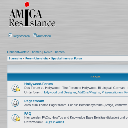
Registrieren
Anmelden
Unbeantwortete Themen
|
Aktive Themen
Startseite
»
Foren-Übersicht
»
Special Interest Foren
Forum
Hollywood-Forum
Das Forum zu Hollywood - The Forum to Hollywood. Bi-Lingual, German - 
Unterforen:
Hollywood und Designer
,
AddOns/PlugIns
,
Präsentationen
,
Pr
Keine
ungelesenen
Beiträge
Pagestream
Alles zum Thema PageStream. Für alle Betriebssysteme (Amiga, Windows
Keine
ungelesenen
FAQ
Beiträge
Hier werden FAQs, HowTos und Knowledge Base Beiträge diskutiert und v
Unterforum:
FAQ's in Arbeit
Keine
ungelesenen