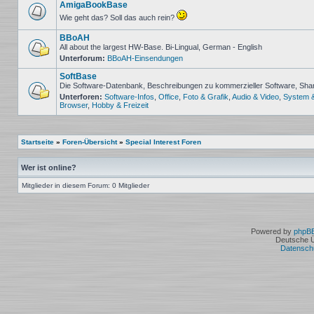
Beiträge
AmigaBookBase
Wie geht das? Soll das auch rein?
Keine
ungelesenen
BBoAH
Beiträge
All about the largest HW-Base. Bi-Lingual, German - English
Unterforum:
BBoAH-Einsendungen
Keine
ungelesenen
SoftBase
Beiträge
Die Software-Datenbank, Beschreibungen zu kommerzieller Software, Sh
Unterforen:
Software-Infos
,
Office
,
Foto & Grafik
,
Audio & Video
,
System 
Keine
Browser
,
Hobby & Freizeit
ungelesenen
Beiträge
Startseite
»
Foren-Übersicht
»
Special Interest Foren
Wer ist online?
Mitglieder in diesem Forum: 0 Mitglieder
Powered by
phpB
Deutsche 
Datensch