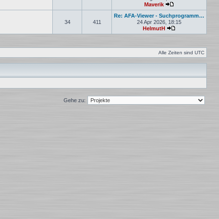
Maverik
Neuester Beitrag
Re: AFA-Viewer - Suchprogramm…
34
411
24 Apr 2026, 18:15
HelmutH
Neuester Beitrag
Alle Zeiten sind
UTC
Gehe zu: