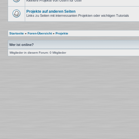
Kleinere Projekte von Usern für User
Keine
ungelesenen
Beiträge
Projekte auf anderen Seiten
Links zu Seiten mit interressanten Projekten oder wichtigen Tutorials
Keine
ungelesenen
Beiträge
Startseite
»
Foren-Übersicht
»
Projekte
Wer ist online?
Mitglieder in diesem Forum: 0 Mitglieder