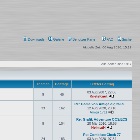
Downloads
Galerie
Benutzer Karte
FAQ
Suche
Aktuelle Zeit: 06 Aug 2026, 15:17
Alle Zeiten sind
UTC
Themen
Beiträge
Letzter Beitrag
03 Aug 2007, 22:06
9
46
KneteKnut
Neuester Beitrag
Re: Game von Amiga digital au…
33
162
12 Aug 2020, 20:10
Amiga 1711
Neuester Beitrag
Re: Grafik Adventure OCS/ECS
9
104
20 Mär 2010, 18:58
HelmutH
Neuester Beitrag
Re: Combitec Clock 77
24
183
03 Aug 2020, 07:34