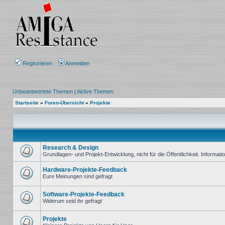
Registrieren
Anmelden
Unbeantwortete Themen
|
Aktive Themen
Startseite
»
Foren-Übersicht
»
Projekte
Research & Design
Grundlagen- und Projekt-Entwicklung, nicht für die Öffentlichkeit. Informat
Keine
ungelesenen
Hardware-Projekte-Feedback
Beiträge
Eure Meinungen sind gefragt
Keine
ungelesenen
Beiträge
Software-Projekte-Feedback
Widerum seid ihr gefragt
Keine
ungelesenen
Beiträge
Projekte