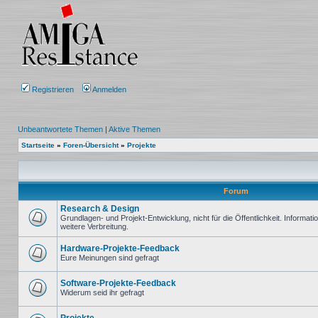
Registrieren
Anmelden
Unbeantwortete Themen
|
Aktive Themen
Startseite
»
Foren-Übersicht
»
Projekte
Forum
Research & Design
Grundlagen- und Projekt-Entwicklung, nicht für die Öffentlichkeit. Informat
weitere Verbreitung.
Keine
ungelesenen
Beiträge
Hardware-Projekte-Feedback
Eure Meinungen sind gefragt
Keine
ungelesenen
Beiträge
Software-Projekte-Feedback
Widerum seid ihr gefragt
Keine
ungelesenen
Beiträge