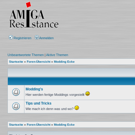
Registrieren
Anmelden
Unbeantwortete Themen
|
Aktive Themen
Startseite
»
Foren-Übersicht
»
Modding Ecke
Modding's
Hier werden fertige Moddings vorgestellt
Keine
ungelesenen
Tips und Tricks
Beiträge
Wie mach ich denn was und wo?
Keine
ungelesenen
Beiträge
Startseite
»
Foren-Übersicht
»
Modding Ecke