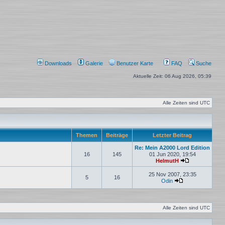
Downloads
Galerie
Benutzer Karte
FAQ
Suche
Aktuelle Zeit: 06 Aug 2026, 05:39
Alle Zeiten sind
UTC
Themen
Beiträge
Letzter Beitrag
Re: Mein A2000 Lord Edition
16
145
01 Jun 2020, 19:54
HelmutH
Neuester Beit
25 Nov 2007, 23:35
5
16
Odin
Neuester Beitrag
Alle Zeiten sind
UTC