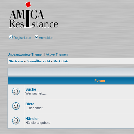
Registrieren
Anmelden
Unbeantwortete Themen
|
Aktive Themen
Startseite
»
Foren-Übersicht
»
Marktplatz
Forum
Suche
Wer suchet.....
Keine
ungelesenen
Beiträge
Biete
....der findet
Keine
ungelesenen
Beiträge
Händler
Händlerangebote
Keine
ungelesenen
Beiträge