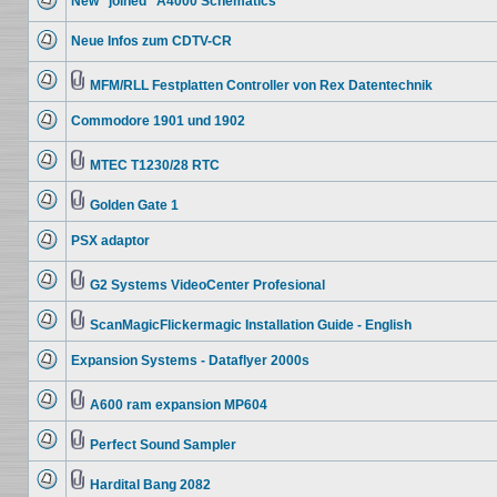
New "joined" A4000 Schematics
Beiträge
Keine
ungelesenen
Neue Infos zum CDTV-CR
Beiträge
Keine
ungelesenen
Beiträge
MFM/RLL Festplatten Controller von Rex Datentechnik
Keine
Dateianhang
ungelesenen
Commodore 1901 und 1902
Beiträge
Keine
ungelesenen
Beiträge
MTEC T1230/28 RTC
Keine
Dateianhang
ungelesenen
Beiträge
Golden Gate 1
Keine
Dateianhang
ungelesenen
PSX adaptor
Beiträge
Keine
ungelesenen
Beiträge
G2 Systems VideoCenter Profesional
Keine
Dateianhang
ungelesenen
Beiträge
ScanMagicFlickermagic Installation Guide - English
Keine
Dateianhang
ungelesenen
Expansion Systems - Dataflyer 2000s
Beiträge
Keine
ungelesenen
Beiträge
A600 ram expansion MP604
Keine
Dateianhang
ungelesenen
Beiträge
Perfect Sound Sampler
Keine
Dateianhang
ungelesenen
Beiträge
Hardital Bang 2082
Keine
Dateianhang