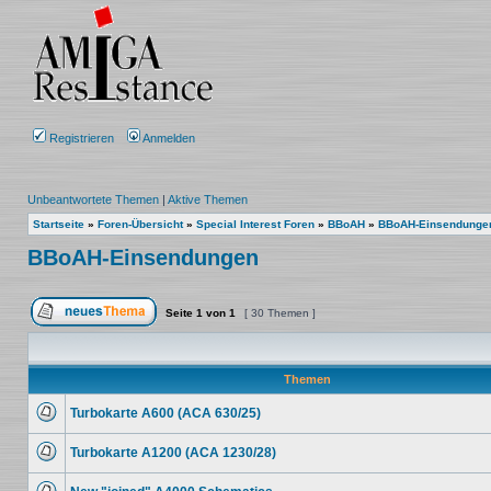
Registrieren
Anmelden
Unbeantwortete Themen
|
Aktive Themen
Startseite
»
Foren-Übersicht
»
Special Interest Foren
»
BBoAH
»
BBoAH-Einsendunge
BBoAH-Einsendungen
Seite
1
von
1
[ 30 Themen ]
Ein neues Thema erstellen
Themen
Turbokarte A600 (ACA 630/25)
Keine
ungelesenen
Turbokarte A1200 (ACA 1230/28)
Beiträge
Keine
ungelesenen