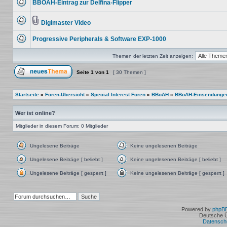
BBOAH-Eintrag zur Delfina-Flipper
Beiträge
Keine
ungelesenen
Beiträge
Digimaster Video
Keine
Dateianhang
ungelesenen
Progressive Peripherals & Software EXP-1000
Beiträge
Keine
ungelesenen
Themen der letzten Zeit anzeigen:
Beiträge
Seite
1
von
1
[ 30 Themen ]
Ein neues Thema erstellen
Startseite
»
Foren-Übersicht
»
Special Interest Foren
»
BBoAH
»
BBoAH-Einsendunge
Wer ist online?
Mitglieder in diesem Forum: 0 Mitglieder
Ungelesene Beiträge
Keine ungelesenen Beiträge
Ungelesene
Keine
Beiträge
ungelesenen
Ungelesene Beiträge [ beliebt ]
Keine ungelesenen Beiträge [ beliebt ]
Beiträge
Ungelesene
Keine
Beiträge
ungelesenen
Ungelesene Beiträge [ gesperrt ]
Keine ungelesenen Beiträge [ gesperrt ]
[
Beiträge
Ungelesene
Keine
beliebt
[
Beiträge
ungelesenen
]
beliebt
[
Beiträge
]
gesperrt
[
]
gesperrt
]
Powered by
phpB
Deutsche 
Datensch