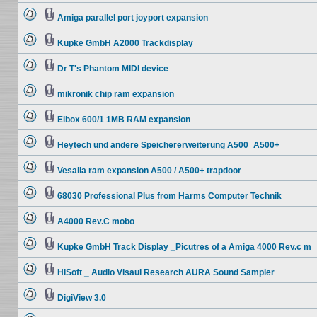
ungelesenen
Beiträge
Amiga parallel port joyport expansion
Keine
Dateianhang
ungelesenen
Beiträge
Kupke GmbH A2000 Trackdisplay
Keine
Dateianhang
ungelesenen
Beiträge
Dr T's Phantom MIDI device
Keine
Dateianhang
ungelesenen
Beiträge
mikronik chip ram expansion
Keine
Dateianhang
ungelesenen
Beiträge
Elbox 600/1 1MB RAM expansion
Keine
Dateianhang
ungelesenen
Beiträge
Heytech und andere Speichererweiterung A500_A500+
Keine
Dateianhang
ungelesenen
Beiträge
Vesalia ram expansion A500 / A500+ trapdoor
Keine
Dateianhang
ungelesenen
Beiträge
68030 Professional Plus from Harms Computer Technik
Keine
Dateianhang
ungelesenen
Beiträge
A4000 Rev.C mobo
Keine
Dateianhang
ungelesenen
Beiträge
Kupke GmbH Track Display _Picutres of a Amiga 4000 Rev.c m
Keine
Dateianhang
ungelesenen
Beiträge
HiSoft _ Audio Visaul Research AURA Sound Sampler
Keine
Dateianhang
ungelesenen
Beiträge
DigiView 3.0
Keine
Dateianhang
ungelesenen