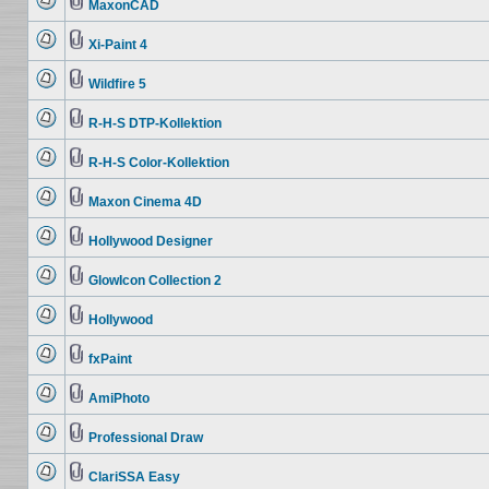
Beiträge
MaxonCAD
Keine
Dateianhang
ungelesenen
Beiträge
Xi-Paint 4
Keine
Dateianhang
ungelesenen
Beiträge
Wildfire 5
Keine
Dateianhang
ungelesenen
Beiträge
R-H-S DTP-Kollektion
Keine
Dateianhang
ungelesenen
Beiträge
R-H-S Color-Kollektion
Keine
Dateianhang
ungelesenen
Beiträge
Maxon Cinema 4D
Keine
Dateianhang
ungelesenen
Beiträge
Hollywood Designer
Keine
Dateianhang
ungelesenen
Beiträge
GlowIcon Collection 2
Keine
Dateianhang
ungelesenen
Beiträge
Hollywood
Keine
Dateianhang
ungelesenen
Beiträge
fxPaint
Keine
Dateianhang
ungelesenen
Beiträge
AmiPhoto
Keine
Dateianhang
ungelesenen
Beiträge
Professional Draw
Keine
Dateianhang
ungelesenen
Beiträge
ClariSSA Easy
Keine
Dateianhang