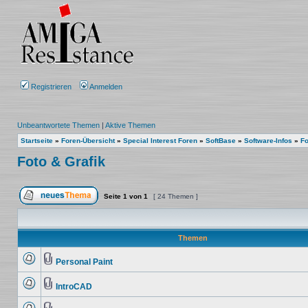
Registrieren
Anmelden
Unbeantwortete Themen
|
Aktive Themen
Startseite
»
Foren-Übersicht
»
Special Interest Foren
»
SoftBase
»
Software-Infos
»
Fo
Foto & Grafik
Seite
1
von
1
[ 24 Themen ]
Ein neues Thema erstellen
Themen
Personal Paint
Keine
Dateianhang
ungelesenen
Beiträge
IntroCAD
Keine
Dateianhang
ungelesenen