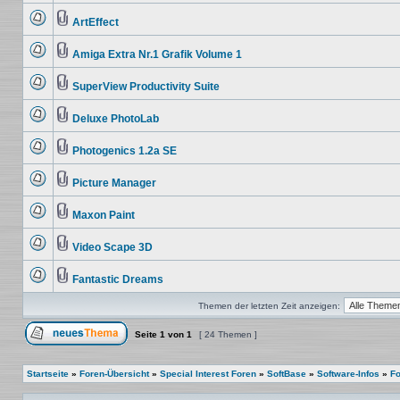
ungelesenen
Beiträge
ArtEffect
Keine
Dateianhang
ungelesenen
Beiträge
Amiga Extra Nr.1 Grafik Volume 1
Keine
Dateianhang
ungelesenen
Beiträge
SuperView Productivity Suite
Keine
Dateianhang
ungelesenen
Beiträge
Deluxe PhotoLab
Keine
Dateianhang
ungelesenen
Beiträge
Photogenics 1.2a SE
Keine
Dateianhang
ungelesenen
Beiträge
Picture Manager
Keine
Dateianhang
ungelesenen
Beiträge
Maxon Paint
Keine
Dateianhang
ungelesenen
Beiträge
Video Scape 3D
Keine
Dateianhang
ungelesenen
Beiträge
Fantastic Dreams
Keine
Dateianhang
ungelesenen
Themen der letzten Zeit anzeigen:
Beiträge
Seite
1
von
1
[ 24 Themen ]
Ein neues Thema erstellen
Startseite
»
Foren-Übersicht
»
Special Interest Foren
»
SoftBase
»
Software-Infos
»
Fo