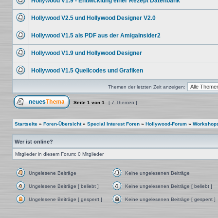
Hollywood V1.9 - Entwicklung einer Rezept Datenbank
Beiträge
Keine
ungelesenen
Hollywood V2.5 und Hollywood Designer V2.0
Beiträge
Keine
ungelesenen
Hollywood V1.5 als PDF aus der AmigaInsider2
Beiträge
Keine
ungelesenen
Hollywood V1.9 und Hollywood Designer
Beiträge
Keine
ungelesenen
Hollywood V1.5 Quellcodes und Grafiken
Beiträge
Keine
ungelesenen
Themen der letzten Zeit anzeigen:
Beiträge
Seite
1
von
1
[ 7 Themen ]
Ein neues Thema erstellen
Startseite
»
Foren-Übersicht
»
Special Interest Foren
»
Hollywood-Forum
»
Workshop
Wer ist online?
Mitglieder in diesem Forum: 0 Mitglieder
Ungelesene Beiträge
Keine ungelesenen Beiträge
Ungelesene
Keine
Beiträge
ungelesenen
Ungelesene Beiträge [ beliebt ]
Keine ungelesenen Beiträge [ beliebt ]
Beiträge
Ungelesene
Keine
Beiträge
ungelesenen
Ungelesene Beiträge [ gesperrt ]
Keine ungelesenen Beiträge [ gesperrt ]
[
Beiträge
Ungelesene
Keine
beliebt
[
Beiträge
ungelesenen
]
beliebt
[
Beiträge