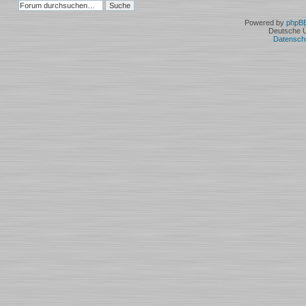
]
gesperrt
[
]
gesperrt
]
Powered by
phpB
Deutsche 
Datensch