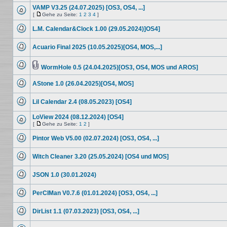
ungelesenen
VAMP V3.25 (24.07.2025) [OS3, OS4, ...]
Beiträge
[
Gehe zu Seite:
1
2
3
4
]
Keine
Gehe
ungelesenen
zu
L.M. Calendar&Clock 1.00 (29.05.2024)]OS4]
Beiträge
Seite
Keine
ungelesenen
Acuario Final 2025 (10.05.2025)[OS4, MOS,...]
Beiträge
Keine
ungelesenen
Beiträge
WormHole 0.5 (24.04.2025)[OS3, OS4, MOS und AROS]
Keine
Dateianhang
ungelesenen
AStone 1.0 (26.04.2025)[OS4, MOS]
Beiträge
Keine
ungelesenen
Lil Calendar 2.4 (08.05.2023) [OS4]
Beiträge
Keine
ungelesenen
LoView 2024 (08.12.2024) [OS4]
Beiträge
[
Gehe zu Seite:
1
2
]
Keine
Gehe
ungelesenen
zu
Pintor Web V5.00 (02.07.2024) [OS3, OS4, ...]
Beiträge
Seite
Keine
ungelesenen
Witch Cleaner 3.20 (25.05.2024) [OS4 und MOS]
Beiträge
Keine
ungelesenen
JSON 1.0 (30.01.2024)
Beiträge
Keine
ungelesenen
PerCIMan V0.7.6 (01.01.2024) [OS3, OS4, ...]
Beiträge
Keine
ungelesenen
DirList 1.1 (07.03.2023) [OS3, OS4, ...]
Beiträge
Keine
ungelesenen