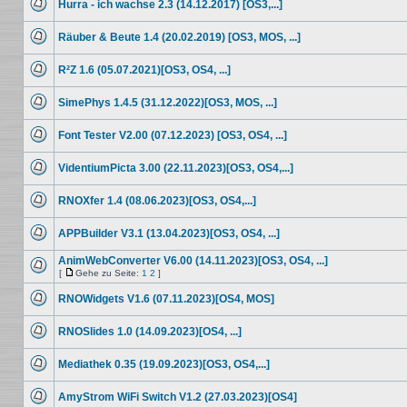
Hurra - ich wachse 2.3 (14.12.2017) [OS3,...]
Beiträge
Keine
ungelesenen
Räuber & Beute 1.4 (20.02.2019) [OS3, MOS, ...]
Beiträge
Keine
ungelesenen
R²Z 1.6 (05.07.2021)[OS3, OS4, ...]
Beiträge
Keine
ungelesenen
SimePhys 1.4.5 (31.12.2022)[OS3, MOS, ...]
Beiträge
Keine
ungelesenen
Font Tester V2.00 (07.12.2023) [OS3, OS4, ...]
Beiträge
Keine
ungelesenen
VidentiumPicta 3.00 (22.11.2023)[OS3, OS4,...]
Beiträge
Keine
ungelesenen
RNOXfer 1.4 (08.06.2023)[OS3, OS4,...]
Beiträge
Keine
ungelesenen
APPBuilder V3.1 (13.04.2023)[OS3, OS4, ...]
Beiträge
Keine
ungelesenen
AnimWebConverter V6.00 (14.11.2023)[OS3, OS4, ...]
Beiträge
[
Gehe zu Seite:
1
2
]
Keine
Gehe
ungelesenen
zu
RNOWidgets V1.6 (07.11.2023)[OS4, MOS]
Beiträge
Seite
Keine
ungelesenen
RNOSlides 1.0 (14.09.2023)[OS4, ...]
Beiträge
Keine
ungelesenen
Mediathek 0.35 (19.09.2023)[OS3, OS4,...]
Beiträge
Keine
ungelesenen
AmyStrom WiFi Switch V1.2 (27.03.2023)[OS4]
Beiträge