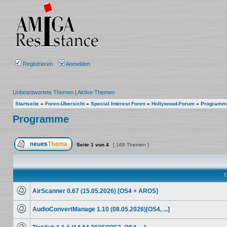
Registrieren
Anmelden
Unbeantwortete Themen
|
Aktive Themen
Startseite
»
Foren-Übersicht
»
Special Interest Foren
»
Hollywood-Forum
»
Programm
Programme
Seite
1
von
4
[ 169 Themen ]
Ein neues Thema erstellen
T
AirScanner 0.67 (15.05.2026) [OS4 + AROS]
Keine
ungelesenen
AudioConvertManage 1.10 (08.05.2026)[OS4, ...]
Beiträge
Keine
ungelesenen