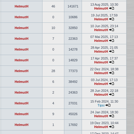
Neuester
Beitrag
13 Aug 2025, 10:30
HelmutH
46
141671
HelmutH
Neuester
Beitrag
19 Jul 2025, 17:59
HelmutH
0
10686
HelmutH
Neuester
Beitrag
10 Jun 2025, 23:14
HelmutH
10
32850
HelmutH
Neuester
Beitrag
07 Mai 2025, 17:13
HelmutH
7
22363
HelmutH
Neuester
Beitrag
28 Apr 2025, 21:05
HelmutH
0
14278
HelmutH
Neuester
Beitrag
17 Apr 2025, 17:37
HelmutH
0
14829
HelmutH
Neuester
Beitrag
22 Dez 2024, 18:38
HelmutH
28
77373
HelmutH
Neuester
Beitrag
03 Jul 2024, 17:13
HelmutH
6
38492
HelmutH
Neuester
Beitrag
28 Jun 2024, 22:18
HelmutH
2
24363
HelmutH
Neuester
Beitrag
15 Feb 2024, 11:30
HelmutH
4
27031
Tipsi
Neuester
Beitrag
24 Jan 2024, 18:30
HelmutH
9
45026
HelmutH
Neuester
Beitrag
19 Dez 2023, 10:44
HelmutH
1
17692
HelmutH
Neuester
Beitrag
17 Dez 2023, 14:47