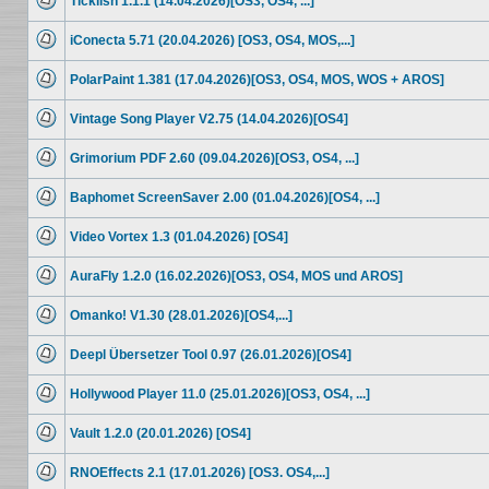
Ticklish 1.1.1 (14.04.2026)[OS3, OS4, ...]
Beiträge
Keine
ungelesenen
iConecta 5.71 (20.04.2026) [OS3, OS4, MOS,...]
Beiträge
Keine
ungelesenen
PolarPaint 1.381 (17.04.2026)[OS3, OS4, MOS, WOS + AROS]
Beiträge
Keine
ungelesenen
Vintage Song Player V2.75 (14.04.2026)[OS4]
Beiträge
Keine
ungelesenen
Grimorium PDF 2.60 (09.04.2026)[OS3, OS4, ...]
Beiträge
Keine
ungelesenen
Baphomet ScreenSaver 2.00 (01.04.2026)[OS4, ...]
Beiträge
Keine
ungelesenen
Video Vortex 1.3 (01.04.2026) [OS4]
Beiträge
Keine
ungelesenen
AuraFly 1.2.0 (16.02.2026)[OS3, OS4, MOS und AROS]
Beiträge
Keine
ungelesenen
Omanko! V1.30 (28.01.2026)[OS4,...]
Beiträge
Keine
ungelesenen
Deepl Übersetzer Tool 0.97 (26.01.2026)[OS4]
Beiträge
Keine
ungelesenen
Hollywood Player 11.0 (25.01.2026)[OS3, OS4, ...]
Beiträge
Keine
ungelesenen
Vault 1.2.0 (20.01.2026) [OS4]
Beiträge
Keine
ungelesenen
RNOEffects 2.1 (17.01.2026) [OS3. OS4,...]
Beiträge
Keine