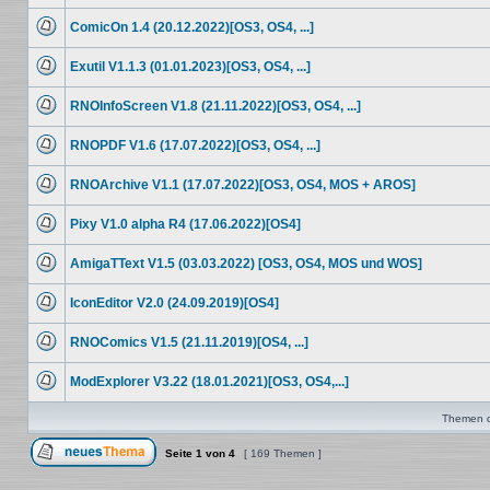
Keine
ungelesenen
ComicOn 1.4 (20.12.2022)[OS3, OS4, ...]
Beiträge
Keine
ungelesenen
Exutil V1.1.3 (01.01.2023)[OS3, OS4, ...]
Beiträge
Keine
ungelesenen
RNOInfoScreen V1.8 (21.11.2022)[OS3, OS4, ...]
Beiträge
Keine
ungelesenen
RNOPDF V1.6 (17.07.2022)[OS3, OS4, ...]
Beiträge
Keine
ungelesenen
RNOArchive V1.1 (17.07.2022)[OS3, OS4, MOS + AROS]
Beiträge
Keine
ungelesenen
Pixy V1.0 alpha R4 (17.06.2022)[OS4]
Beiträge
Keine
ungelesenen
AmigaTText V1.5 (03.03.2022) [OS3, OS4, MOS und WOS]
Beiträge
Keine
ungelesenen
IconEditor V2.0 (24.09.2019)[OS4]
Beiträge
Keine
ungelesenen
RNOComics V1.5 (21.11.2019)[OS4, ...]
Beiträge
Keine
ungelesenen
ModExplorer V3.22 (18.01.2021)[OS3, OS4,...]
Beiträge
Keine
ungelesenen
Themen de
Beiträge
Seite
1
von
4
[ 169 Themen ]
Ein neues Thema erstellen