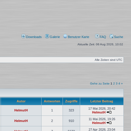
Downloads
Galerie
Benutzer Karte
FAQ
Suche
Aktuelle Zeit: 06 Aug 2026, 10:02
Alle Zeiten sind
UTC
Gehe zu Seite
1
2
3
4
»
Autor
Antworten
Zugriffe
Letzter Beitrag
17 Mai 2026, 20:42
HelmutH
1
323
HelmutH
Neuester
Beitrag
11 Mai 2026, 19:26
HelmutH
2
910
HelmutH
Neuester
Beitrag
27 Apr 2026, 23:04