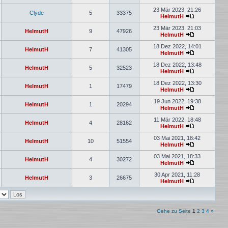
Neuester
Beitrag
23 Mär 2023, 21:26
Clyde
5
33375
HelmutH
Neuester
Beitrag
23 Mär 2023, 21:03
HelmutH
9
47926
HelmutH
Neuester
Beitrag
18 Dez 2022, 14:01
HelmutH
7
41305
HelmutH
Neuester
Beitrag
18 Dez 2022, 13:48
HelmutH
5
32523
HelmutH
Neuester
Beitrag
18 Dez 2022, 13:30
HelmutH
1
17479
HelmutH
Neuester
Beitrag
19 Jun 2022, 19:38
HelmutH
1
20294
HelmutH
Neuester
Beitrag
11 Mär 2022, 18:48
HelmutH
4
28162
HelmutH
Neuester
Beitrag
03 Mai 2021, 18:42
HelmutH
10
51554
HelmutH
Neuester
Beitrag
03 Mai 2021, 18:33
HelmutH
4
30272
HelmutH
Neuester
Beitrag
30 Apr 2021, 11:28
HelmutH
3
26675
HelmutH
Neuester
Beitrag
Gehe zu Seite
1
2
3
4
»