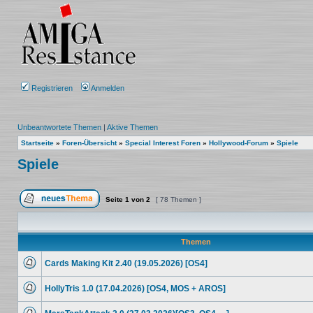
Registrieren
Anmelden
Unbeantwortete Themen
|
Aktive Themen
Startseite
»
Foren-Übersicht
»
Special Interest Foren
»
Hollywood-Forum
»
Spiele
Spiele
Seite
1
von
2
[ 78 Themen ]
Ein neues Thema erstellen
Themen
Cards Making Kit 2.40 (19.05.2026) [OS4]
Keine
ungelesenen
HollyTris 1.0 (17.04.2026) [OS4, MOS + AROS]
Beiträge
Keine
ungelesenen