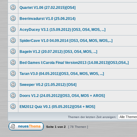
Keine
ungelesenen
Quartet V1.06 (27.02.2015)[OS4]
Beiträge
Keine
ungelesenen
Beerinvadurst V1.0 (25.06.2014)
Beiträge
Keine
ungelesenen
AceyDucey V3.1 (15.09.2012) [OS3, OS4, MOS, ...]
Beiträge
Keine
ungelesenen
SpiderCave V1.0 04.09.2014 [OS3, OS4, MOS, WOS,...]
Beiträge
Keine
ungelesenen
Bageln V1.2 (20.07.2012) [OS3, OS4, MOS, ...]
Beiträge
Keine
ungelesenen
Bed Games I:Carola Final Version2013 (14.08.2013)[OS3,OS4,.]
Beiträge
Keine
ungelesenen
Taran V3.0 (04.05.2011)[OS3, OS4, MOS, WOS, ...]
Beiträge
Keine
ungelesenen
Sweeper V0.2 (21.05.2012) [OS4]
Beiträge
Keine
ungelesenen
Doors V1.2 (24.05.2012)[OS3, OS4, MOS + AROS]
Beiträge
Keine
ungelesenen
EM2012 Quiz V0.1 (05.05.2012)[OS4 + MOS]
Beiträge
Keine
ungelesenen
Themen der letzten Zeit anzeigen:
Beiträge
Seite
1
von
2
[ 78 Themen ]
Ein neues Thema erstellen