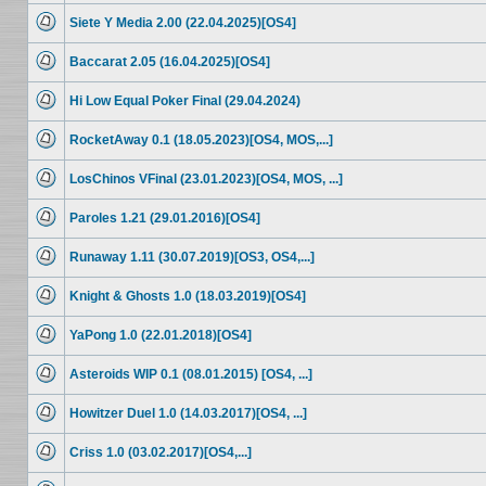
ungelesenen
Siete Y Media 2.00 (22.04.2025)[OS4]
Beiträge
Keine
ungelesenen
Baccarat 2.05 (16.04.2025)[OS4]
Beiträge
Keine
ungelesenen
Hi Low Equal Poker Final (29.04.2024)
Beiträge
Keine
ungelesenen
RocketAway 0.1 (18.05.2023)[OS4, MOS,...]
Beiträge
Keine
ungelesenen
LosChinos VFinal (23.01.2023)[OS4, MOS, ...]
Beiträge
Keine
ungelesenen
Paroles 1.21 (29.01.2016)[OS4]
Beiträge
Keine
ungelesenen
Runaway 1.11 (30.07.2019)[OS3, OS4,...]
Beiträge
Keine
ungelesenen
Knight & Ghosts 1.0 (18.03.2019)[OS4]
Beiträge
Keine
ungelesenen
YaPong 1.0 (22.01.2018)[OS4]
Beiträge
Keine
ungelesenen
Asteroids WIP 0.1 (08.01.2015) [OS4, ...]
Beiträge
Keine
ungelesenen
Howitzer Duel 1.0 (14.03.2017)[OS4, ...]
Beiträge
Keine
ungelesenen
Criss 1.0 (03.02.2017)[OS4,...]
Beiträge
Keine
ungelesenen