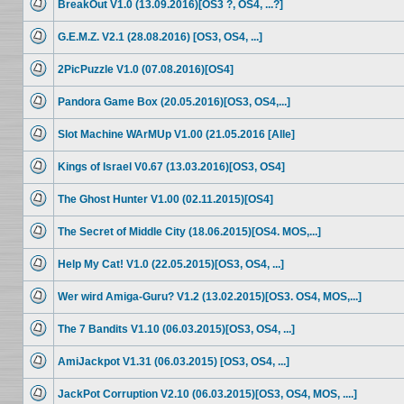
BreakOut V1.0 (13.09.2016)[OS3 ?, OS4, ...?]
Beiträge
Keine
ungelesenen
G.E.M.Z. V2.1 (28.08.2016) [OS3, OS4, ...]
Beiträge
Keine
ungelesenen
2PicPuzzle V1.0 (07.08.2016)[OS4]
Beiträge
Keine
ungelesenen
Pandora Game Box (20.05.2016)[OS3, OS4,...]
Beiträge
Keine
ungelesenen
Slot Machine WArMUp V1.00 (21.05.2016 [Alle]
Beiträge
Keine
ungelesenen
Kings of Israel V0.67 (13.03.2016)[OS3, OS4]
Beiträge
Keine
ungelesenen
The Ghost Hunter V1.00 (02.11.2015)[OS4]
Beiträge
Keine
ungelesenen
The Secret of Middle City (18.06.2015)[OS4. MOS,...]
Beiträge
Keine
ungelesenen
Help My Cat! V1.0 (22.05.2015)[OS3, OS4, ...]
Beiträge
Keine
ungelesenen
Wer wird Amiga-Guru? V1.2 (13.02.2015)[OS3. OS4, MOS,...]
Beiträge
Keine
ungelesenen
The 7 Bandits V1.10 (06.03.2015)[OS3, OS4, ...]
Beiträge
Keine
ungelesenen
AmiJackpot V1.31 (06.03.2015) [OS3, OS4, ...]
Beiträge
Keine
ungelesenen
JackPot Corruption V2.10 (06.03.2015)[OS3, OS4, MOS, ....]
Beiträge