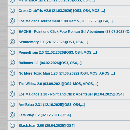
MarsTankAttack 2.0 (27.03.2026)[OS3, OS4, ...]
Beiträge
Keine
ungelesenen
CrossCrabTris V2.0 (21.03.2026) [OS3, OS4, MOS, ...]
Beiträge
Keine
ungelesenen
Los Malditos Tournament 1.00 Demo (01.03.2026)[OS4,...]
Beiträge
Keine
ungelesenen
EAQNE - Point und Click Foto-Roman-Stil Abenteuer (27.07.2023)[O
Beiträge
Keine
ungelesenen
Schmemory 1.1 (24.02.2026)[OS3, OS4, ...]
Beiträge
Keine
ungelesenen
PengoBrain 2.0 (21.02.2026)[OS3, OS4, MOS, ...]
Beiträge
Keine
ungelesenen
Balloons 1.1 (04.02.2026)[OS3, OS4,...]
Beiträge
Keine
ungelesenen
No More Toxic Man 1.20 (24.06.2022) [OS4, MOS, AROS, ...]
Beiträge
Keine
ungelesenen
The Widow 2.0 (03.09.2021)[OS4, MOS, AROS, ...]
Beiträge
Keine
ungelesenen
Los Malditos 1.10 - Point and Click Abenteuer (02.04.2025)[OS4]
Beiträge
Keine
ungelesenen
AmiBrixx 2.31 (12.10.2025)[OS3, OS4,...]
Beiträge
Keine
ungelesenen
Lets Play 1.2 (02.12.2011) [OS4]
Beiträge
Keine
ungelesenen
BlackJuan 2.00 (29.04.2025)[OS4]
Beiträge
Keine