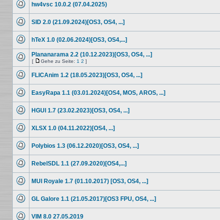
hw4vsc 10.0.2 (07.04.2025)
Beiträge
Keine
ungelesenen
SID 2.0 (21.09.2024)[OS3, OS4, ...]
Beiträge
Keine
ungelesenen
hTeX 1.0 (02.06.2024)[OS3, OS4,...]
Beiträge
Keine
ungelesenen
Plananarama 2.2 (10.12.2023)[OS3, OS4, ...]
Beiträge
[
Gehe zu Seite:
1
2
]
Keine
Gehe
ungelesenen
zu
FLICAnim 1.2 (18.05.2023)[OS3, OS4, ...]
Beiträge
Seite
Keine
ungelesenen
EasyRapa 1.1 (03.01.2024)[OS4, MOS, AROS, ...]
Beiträge
Keine
ungelesenen
HGUI 1.7 (23.02.2023)[OS3, OS4, ...]
Beiträge
Keine
ungelesenen
XLSX 1.0 (04.11.2022)[OS4, ...]
Beiträge
Keine
ungelesenen
Polybios 1.3 (06.12.2020)[OS3, OS4, ...]
Beiträge
Keine
ungelesenen
RebelSDL 1.1 (27.09.2020)[OS4,...]
Beiträge
Keine
ungelesenen
MUI Royale 1.7 (01.10.2017) [OS3, OS4, ...]
Beiträge
Keine
ungelesenen
GL Galore 1.1 (21.05.2017)[OS3 FPU, OS4, ...]
Beiträge
Keine
ungelesenen
VIM 8.0 27.05.2019
Beiträge