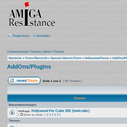
Registrieren
Anmelden
Unbeantwortete Themen
|
Aktive Themen
Startseite
»
Foren-Übersicht
»
Special Interest Foren
»
Hollywood-Forum
»
AddOns/Pl
AddOns/PlugIns
Seite
1
von
2
[ 56 Themen ]
Ein neues Thema erstellen
Themen
Bekanntmachungen
Hollywood For Cubic IDE (hw4cubic)
Umfrage:
[
Gehe zu Seite:
1
2
3
4
5
6
]
Keine
Gehe
ungelesenen
zu
Themen
Beiträge
Seite