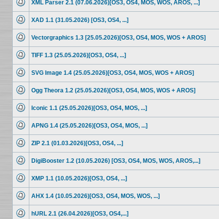
XML Parser 2.1 (07.06.2026)[OS3, OS4, MOS, WOS, AROS, ...]
Keine
ungelesenen
XAD 1.1 (31.05.2026) [OS3, OS4, ...]
Beiträge
Keine
ungelesenen
Vectorgraphics 1.3 [25.05.2026)[OS3, OS4, MOS, WOS + AROS]
Beiträge
Keine
ungelesenen
TIFF 1.3 (25.05.2026)[OS3, OS4, ...]
Beiträge
Keine
ungelesenen
SVG Image 1.4 (25.05.2026)[OS3, OS4, MOS, WOS + AROS]
Beiträge
Keine
ungelesenen
Ogg Theora 1.2 (25.05.2026)[OS3, OS4, MOS, WOS + AROS]
Beiträge
Keine
ungelesenen
Iconic 1.1 (25.05.2026)[OS3, OS4, MOS, ...]
Beiträge
Keine
ungelesenen
APNG 1.4 (25.05.2026)[OS3, OS4, MOS, ...]
Beiträge
Keine
ungelesenen
ZIP 2.1 (01.03.2026)[OS3, OS4, ...]
Beiträge
Keine
ungelesenen
DigiBooster 1.2 (10.05.2026) [OS3, OS4, MOS, WOS, AROS,...]
Beiträge
Keine
ungelesenen
XMP 1.1 (10.05.2026)[OS3, OS4, ...]
Beiträge
Keine
ungelesenen
AHX 1.4 (10.05.2026)[OS3, OS4, MOS, WOS, ...]
Beiträge
Keine
ungelesenen
hURL 2.1 (26.04.2026)[OS3, OS4,...]
Beiträge