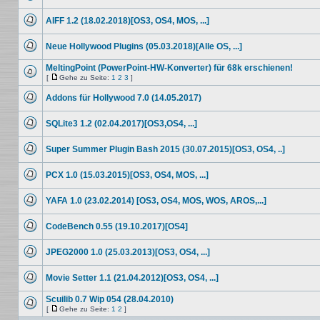
Keine
ungelesenen
AIFF 1.2 (18.02.2018)[OS3, OS4, MOS, ...]
Beiträge
Keine
ungelesenen
Neue Hollywood Plugins (05.03.2018)[Alle OS, ...]
Beiträge
Keine
ungelesenen
MeltingPoint (PowerPoint-HW-Konverter) für 68k erschienen!
Beiträge
[
Gehe zu Seite:
1
2
3
]
Keine
Gehe
ungelesenen
zu
Addons für Hollywood 7.0 (14.05.2017)
Beiträge
Seite
Keine
ungelesenen
SQLite3 1.2 (02.04.2017)[OS3,OS4, ...]
Beiträge
Keine
ungelesenen
Super Summer Plugin Bash 2015 (30.07.2015)[OS3, OS4, ..]
Beiträge
Keine
ungelesenen
PCX 1.0 (15.03.2015)[OS3, OS4, MOS, ...]
Beiträge
Keine
ungelesenen
YAFA 1.0 (23.02.2014) [OS3, OS4, MOS, WOS, AROS,...]
Beiträge
Keine
ungelesenen
CodeBench 0.55 (19.10.2017)[OS4]
Beiträge
Keine
ungelesenen
JPEG2000 1.0 (25.03.2013)[OS3, OS4, ...]
Beiträge
Keine
ungelesenen
Movie Setter 1.1 (21.04.2012)[OS3, OS4, ...]
Beiträge
Keine
ungelesenen
Scuilib 0.7 Wip 054 (28.04.2010)
Beiträge
[
Gehe zu Seite:
1
2
]
Keine
Gehe