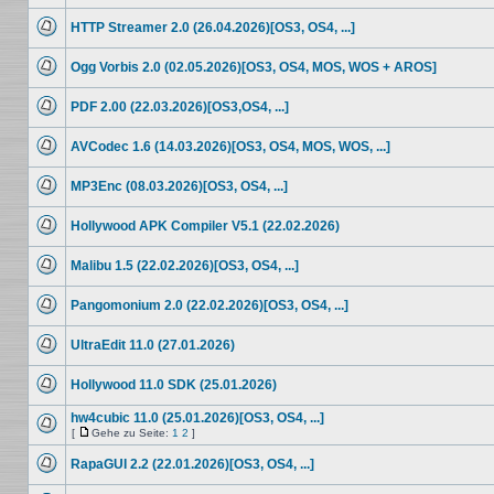
Keine
ungelesenen
HTTP Streamer 2.0 (26.04.2026)[OS3, OS4, ...]
Beiträge
Keine
ungelesenen
Ogg Vorbis 2.0 (02.05.2026)[OS3, OS4, MOS, WOS + AROS]
Beiträge
Keine
ungelesenen
PDF 2.00 (22.03.2026)[OS3,OS4, ...]
Beiträge
Keine
ungelesenen
AVCodec 1.6 (14.03.2026)[OS3, OS4, MOS, WOS, ...]
Beiträge
Keine
ungelesenen
MP3Enc (08.03.2026)[OS3, OS4, ...]
Beiträge
Keine
ungelesenen
Hollywood APK Compiler V5.1 (22.02.2026)
Beiträge
Keine
ungelesenen
Malibu 1.5 (22.02.2026)[OS3, OS4, ...]
Beiträge
Keine
ungelesenen
Pangomonium 2.0 (22.02.2026)[OS3, OS4, ...]
Beiträge
Keine
ungelesenen
UltraEdit 11.0 (27.01.2026)
Beiträge
Keine
ungelesenen
Hollywood 11.0 SDK (25.01.2026)
Beiträge
Keine
ungelesenen
hw4cubic 11.0 (25.01.2026)[OS3, OS4, ...]
Beiträge
[
Gehe zu Seite:
1
2
]
Keine
Gehe
ungelesenen
zu
RapaGUI 2.2 (22.01.2026)[OS3, OS4, ...]
Beiträge
Seite
Keine
ungelesenen