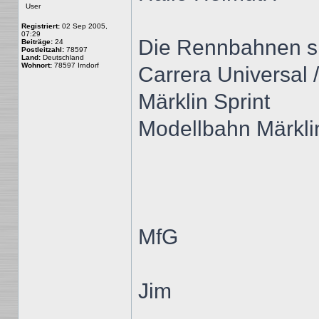
User
Registriert:
02 Sep 2005,
07:29
Die Rennbahnen sin
Beiträge:
24
Postleitzahl:
78597
Land:
Deutschland
Wohnort:
78597 Irndorf
Carrera Universal 
Märklin Sprint
Modellbahn Märklin
MfG
Jim