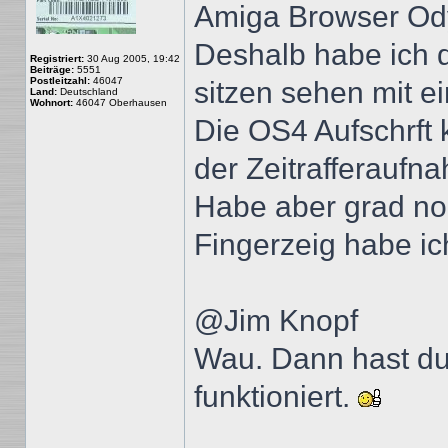
Amiga Browser Ody
Deshalb habe ich 
Registriert:
30 Aug 2005, 19:42
Beiträge:
5551
Postleitzahl:
46047
sitzen sehen mit e
Land:
Deutschland
Wohnort:
46047 Oberhausen
Die OS4 Aufschrft k
der Zeitrafferaufn
Habe aber grad no
Fingerzeig habe ic
@Jim Knopf
Wau. Dann hast du 
funktioniert.