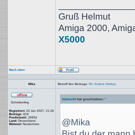
______________
Gruß Helmut
Amiga 2000, Amig
X5000
Nach oben
Profil
Mika
Betreff des Beitrags:
Re: Andere Hobbys
HelmutH
hat geschrieben:
*
Offline
Schreiberling
Registriert:
20 Jan 2007, 21:28
Beiträge:
819
Postleitzahl:
26954
@Mika
Land:
Deutschland
Wohnort:
Nordenham
Bist du der mann 