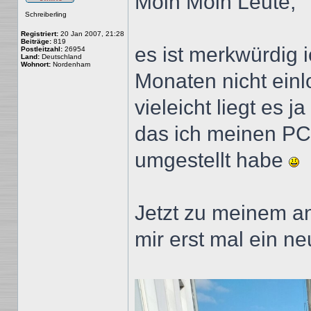
Moin Moin Leute,
Offline
Schreiberling
Registriert:
20 Jan 2007, 21:28
Beiträge:
819
es ist merkwürdig i
Postleitzahl:
26954
Land:
Deutschland
Wohnort:
Nordenham
Monaten nicht einl
vieleicht liegt es j
das ich meinen PC
umgestellt habe
Jetzt zu meinem a
mir erst mal ein n