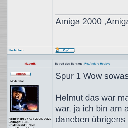
______________
Amiga 2000 ,Amiga
Nach oben
Profil
Maverik
Betreff des Beitrags:
Re: Andere Hobbys
Spur 1 Wow sowas 
Offline
Moderator
Helmut das war ma
war. ja ich bin am
daneben übrigens 
Registriert:
07 Aug 2005, 20:22
Beiträge:
1881
Postleitzahl:
37073