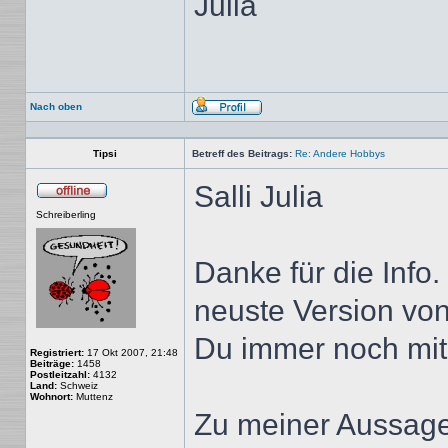
Julia
Nach oben
Profil
Tipsi
Betreff des Beitrags:
Re: Andere Hobbys
Salli Julia
Offline
Schreiberling
Danke für die Info.
neuste Version von
Du immer noch mit 
Registriert:
17 Okt 2007, 21:48
Beiträge:
1458
Postleitzahl:
4132
Land:
Schweiz
Wohnort:
Muttenz
Zu meiner Aussage