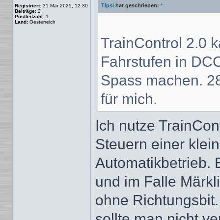
Tipsi
hat geschrieben:
*
Registriert:
31 Mär 2025, 12:30
Beiträge:
2
Postleitzahl:
1
Land:
Oesterreich
TrainControl 2.0 
Fahrstufen in DCC
Spass machen. 28
für mich.
Ich nutze TrainCo
Steuern einer klei
Automatikbetrieb. 
und im Falle Märkli
ohne Richtungsbit. 
sollte man nicht v