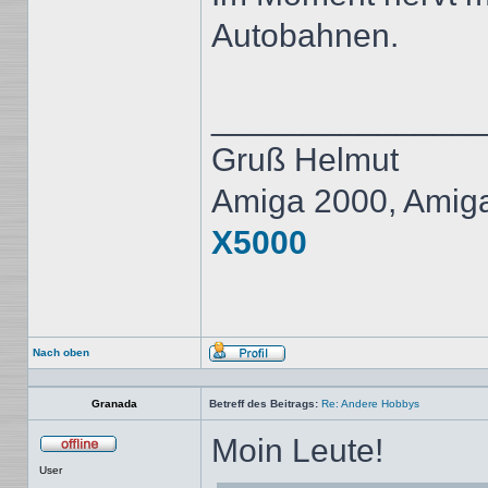
Autobahnen.
______________
Gruß Helmut
Amiga 2000, Amig
X5000
Nach oben
Profil
Granada
Betreff des Beitrags:
Re: Andere Hobbys
Moin Leute!
Offline
User