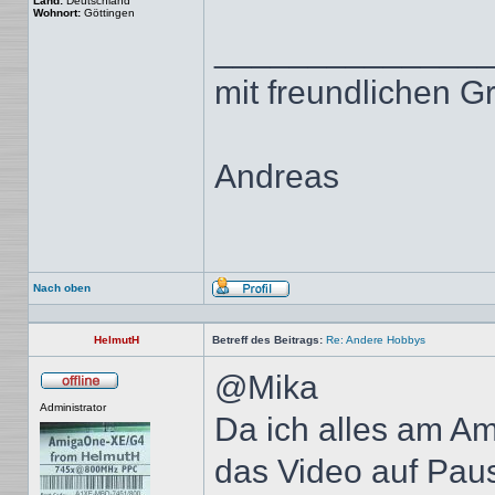
Land:
Deutschland
Wohnort:
Göttingen
______________
mit freundlichen G
Andreas
Nach oben
Profil
HelmutH
Betreff des Beitrags:
Re: Andere Hobbys
@Mika
Offline
Administrator
Da ich alles am Am
das Video auf Paus