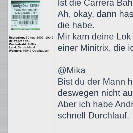
Ist die Carrera Bah
Ah, okay, dann has
die habe.
Mir kam deine Lok 
Registriert:
30 Aug 2005, 19:42
Beiträge:
5551
Postleitzahl:
46047
einer Minitrix, die 
Land:
Deutschland
Wohnort:
46047 Oberhausen
@Mika
Bist du der Mann h
deswegen nicht au
Aber ich habe And
schnell Durchlauf.