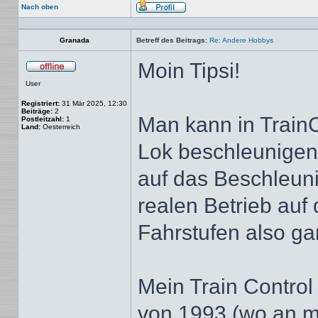
Nach oben
Profil
Granada
Betreff des Beitrags:
Re: Andere Hobbys
Moin Tipsi!
Offline
User
Registriert:
31 Mär 2025, 12:30
Beiträge:
2
Man kann in TrainCo
Postleitzahl:
1
Land:
Oesterreich
Lok beschleunigen s
auf das Beschleuni
realen Betrieb auf 
Fahrstufen also gar
Mein Train Control 
von 1993 (wo an ma