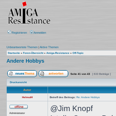
Registrieren
Anmelden
Unbeantwortete Themen
|
Aktive Themen
Startseite
»
Foren-Übersicht
»
Amiga-Resistance
»
Off-Topic
Andere Hobbys
Seite
41
von
43
[ 633 Beiträge ]
Ein neues Thema erstellen
Auf das Thema antworten
Druckansicht
Autor
HelmutH
Betreff des Beitrags:
Re: Andere Hobbys
@Jim Knopf
Offline
Administrator