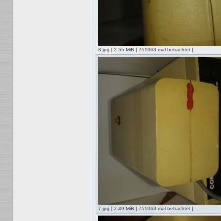
8.jpg [ 2.55 MiB | 751063 mal betrachtet ]
7.jpg [ 2.49 MiB | 751063 mal betrachtet ]