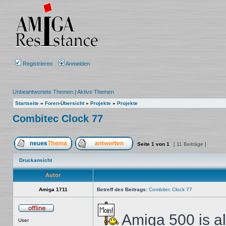
Registrieren
Anmelden
Unbeantwortete Themen
|
Aktive Themen
Startseite
»
Foren-Übersicht
»
Projekte
»
Projekte
Combitec Clock 77
Seite
1
von
1
[ 11 Beiträge ]
Ein neues Thema erstellen
Auf das Thema antworten
Druckansicht
Autor
Amiga 1711
Betreff des Beitrags:
Combitec Clock 77
Amiga 500 is a
Offline
User