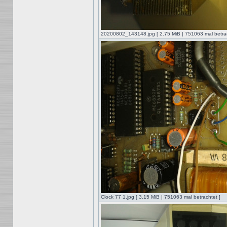
20200802_143148.jpg [ 2.75 MiB | 751063 mal betrac
Clock 77 1.jpg [ 3.15 MiB | 751063 mal betrachtet ]