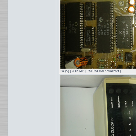
2a.jpg [ 3.45 MiB | 751063 mal betrachtet ]