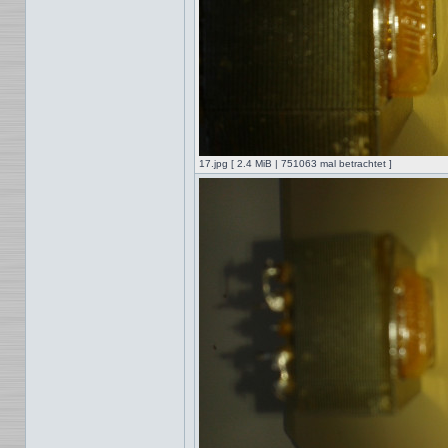
17.jpg [ 2.4 MiB | 751063 mal betrachtet ]