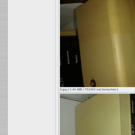
6.jpg [ 2.44 MiB | 751063 mal betrachtet ]