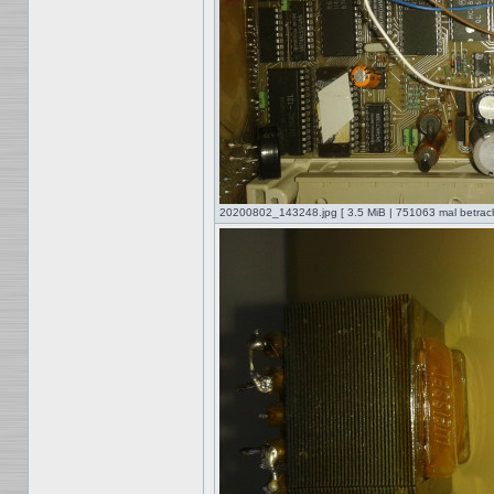
20200802_143248.jpg [ 3.5 MiB | 751063 mal betrach