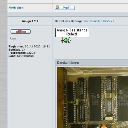
Nach oben
Profil
Amiga 1711
Betreff des Beitrags:
Re: Combitec Clock 77
Offline
User
Registriert:
20 Jul 2020, 19:31
Beiträge:
14
Postleitzahl:
22298
Land:
Deutschland
Dateianhänge: