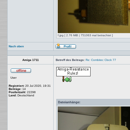
f.jpg [ 2.76 MiB | 751063 mal betrachtet ]
Nach oben
Profil
Amiga 1711
Betreff des Beitrags:
Re: Combitec Clock 77
Offline
User
Registriert:
20 Jul 2020, 19:31
Beiträge:
14
Postleitzahl:
22298
Land:
Deutschland
Dateianhänge: