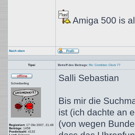
Amiga 500 is a
Nach oben
Profil
Tipsi
Betreff des Beitrags:
Re: Combitec Clock 77
Salli Sebastian
Offline
Schreiberling
Bis mir die Suchm
ist (ich dachte an 
(von wegen Bundesw
Registriert:
17 Okt 2007, 21:48
Beiträge:
1458
Postleitzahl:
4132
Land:
Schweiz