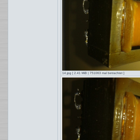
14.jpg [ 2.41 MiB | 751063 mal betrachtet ]