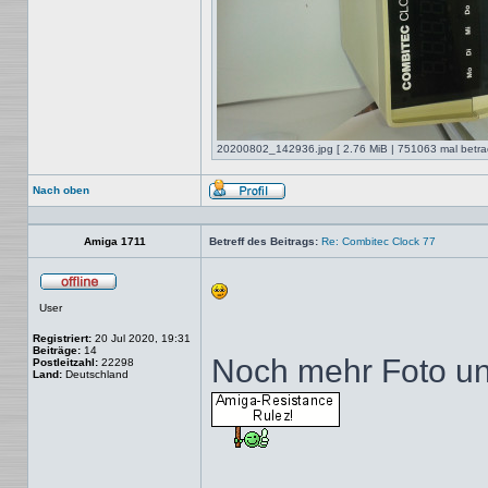
20200802_142936.jpg [ 2.76 MiB | 751063 mal betrac
Nach oben
Profil
Amiga 1711
Betreff des Beitrags:
Re: Combitec Clock 77
Offline
User
Registriert:
20 Jul 2020, 19:31
Beiträge:
14
Noch mehr Foto un
Postleitzahl:
22298
Land:
Deutschland