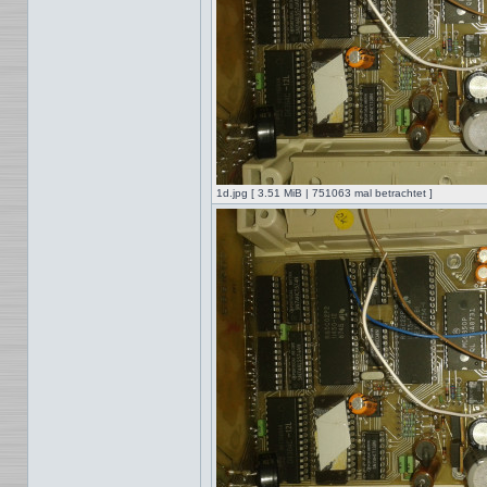
1d.jpg [ 3.51 MiB | 751063 mal betrachtet ]