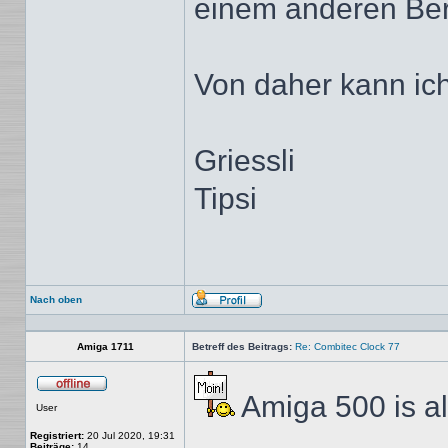
einem anderen Berei
Von daher kann ich 
Griessli
Tipsi
Nach oben
Profil
Amiga 1711
Betreff des Beitrags:
Re: Combitec Clock 77
Amiga 500 is a
Offline
User
Registriert:
20 Jul 2020, 19:31
Beiträge:
14