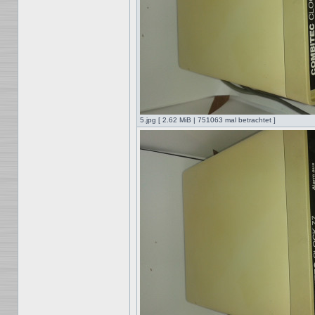
5.jpg [ 2.62 MiB | 751063 mal betrachtet ]