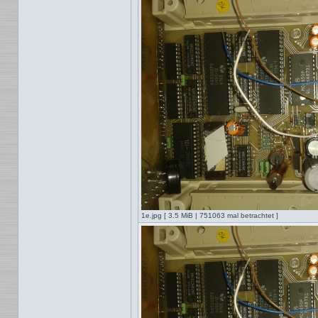
1e.jpg [ 3.5 MiB | 751063 mal betrachtet ]