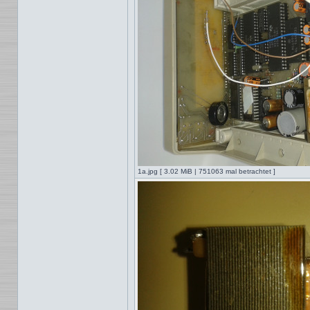
1a.jpg [ 3.02 MiB | 751063 mal betrachtet ]