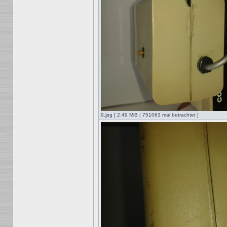
9.jpg [ 2.49 MiB | 751063 mal betrachtet ]