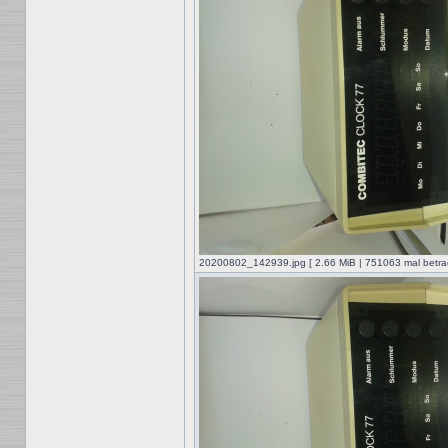
20200802_142939.jpg [ 2.66 MiB | 751063 mal betrac