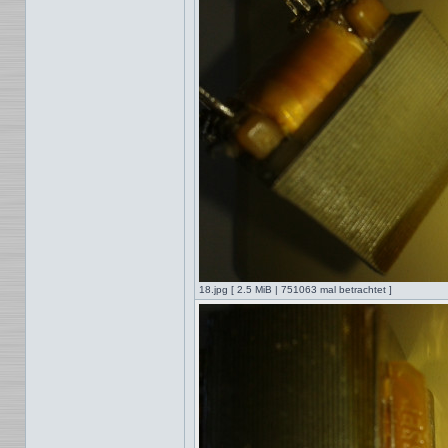
18.jpg [ 2.5 MiB | 751063 mal betrachtet ]