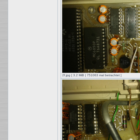
2f.jpg [ 3.2 MiB | 751063 mal betrachtet ]