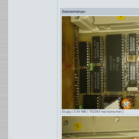
Dateianhänge:
2b.jpg [ 3.54 MiB | 751063 mal betrachtet ]