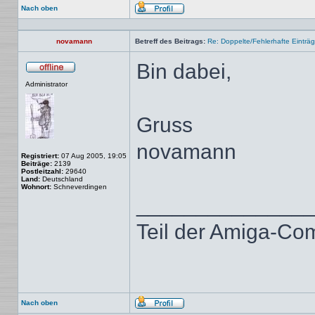
Nach oben
Profil
novamann
Betreff des Beitrags:
Re: Doppelte/Fehlerhafte Einträ
Bin dabei,
Offline
Administrator
Gruss
novamann
Registriert:
07 Aug 2005, 19:05
Beiträge:
2139
Postleitzahl:
29640
Land:
Deutschland
Wohnort:
Schneverdingen
______________
Teil der Amiga-Co
Nach oben
Profil