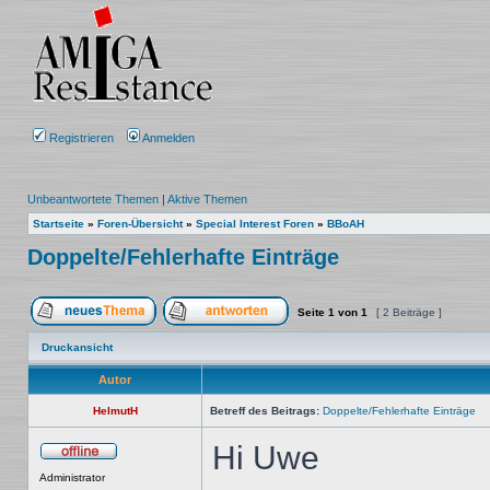
Registrieren
Anmelden
Unbeantwortete Themen
|
Aktive Themen
Startseite
»
Foren-Übersicht
»
Special Interest Foren
»
BBoAH
Doppelte/Fehlerhafte Einträge
Seite
1
von
1
[ 2 Beiträge ]
Ein neues Thema erstellen
Auf das Thema antworten
Druckansicht
Autor
HelmutH
Betreff des Beitrags:
Doppelte/Fehlerhafte Einträge
Hi Uwe
Offline
Administrator