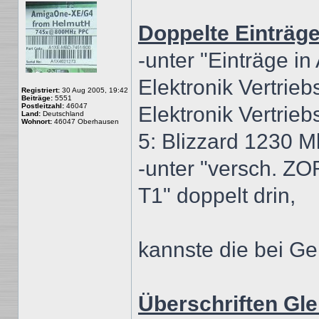
Doppelte Einträge
-unter "Einträge i
Elektronik Vertri
Registriert:
30 Aug 2005, 19:42
Beiträge:
5551
Postleitzahl:
46047
Elektronik Vertri
Land:
Deutschland
Wohnort:
46047 Oberhausen
5: Blizzard 1230 M
-unter "versch. ZO
T1" doppelt drin,
kannste die bei Ge
Überschriften Gle