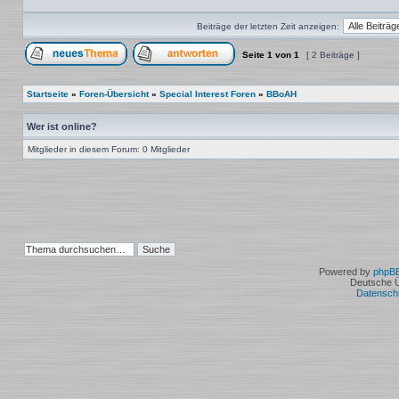
Beiträge der letzten Zeit anzeigen:
Seite
1
von
1
[ 2 Beiträge ]
Ein neues Thema erstellen
Auf das Thema antworten
Startseite
»
Foren-Übersicht
»
Special Interest Foren
»
BBoAH
Wer ist online?
Mitglieder in diesem Forum: 0 Mitglieder
Powered by
phpB
Deutsche 
Datensch