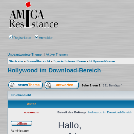
Registrieren
Anmelden
Unbeantwortete Themen
|
Aktive Themen
Startseite
»
Foren-Übersicht
»
Special Interest Foren
»
Hollywood-Forum
Hollywood im Download-Bereich
Seite
1
von
1
[ 11 Beiträge ]
Ein neues Thema erstellen
Auf das Thema antworten
Druckansicht
Autor
novamann
Betreff des Beitrags:
Hollywood im Download-Bereich
Hallo,
Offline
Administrator