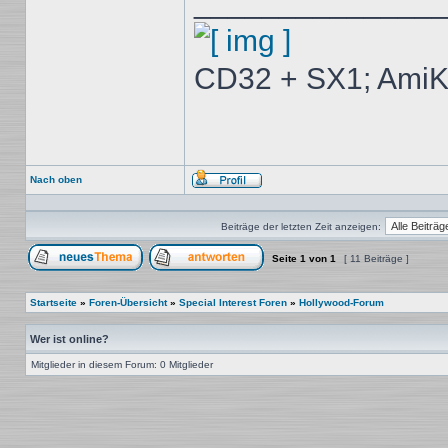
______________
CD32 + SX1; AmiK
Nach oben
Profil
Beiträge der letzten Zeit anzeigen:
Seite
1
von
1
[ 11 Beiträge ]
Ein neues Thema erstellen
Auf das Thema antworten
Startseite
»
Foren-Übersicht
»
Special Interest Foren
»
Hollywood-Forum
Wer ist online?
Mitglieder in diesem Forum: 0 Mitglieder