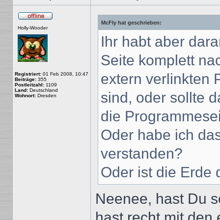
McFly hat geschrieben:
Offline
Holly-Wooder
Ihr habt aber dar
Seite komplett nac
extern verlinkten
Registriert:
01 Feb 2008, 10:47
Beiträge:
355
Postleitzahl:
1109
Land:
Deutschland
sind, oder sollte 
Wohnort:
Dresden
die Programmesei
Oder habe ich das 
verstanden?
Oder ist die Erde
Neenee, hast Du sc
hast recht mit den