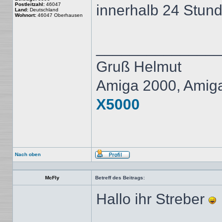
Postleitzahl:
46047
innerhalb 24 Stunde
Land:
Deutschland
Wohnort:
46047 Oberhausen
______________
Gruß Helmut
Amiga 2000, Amig
X5000
Nach oben
Profil
McFly
Betreff des Beitrags:
Hallo ihr Streber