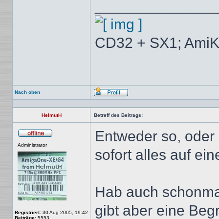
______________
CD32 + SX1; AmiK
Nach oben
Profil
HelmutH
Betreff des Beitrags:
Entweder so, ode
Offline
Administrator
sofort alles auf ein
Hab auch schonmal
gibt aber eine Be
Registriert:
30 Aug 2005, 19:42
Beiträge:
5553