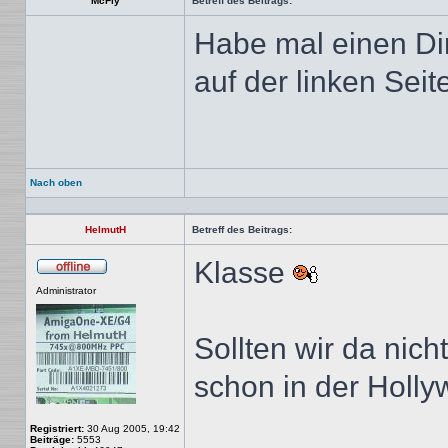
McFly
Betreff des Beitrags:
Habe mal einen Dir
auf der linken Seit
Nach oben
HelmutH
Betreff des Beitrags:
Klasse
Offline
Administrator
Sollten wir da nich
schon in der Holl
Registriert:
30 Aug 2005, 19:42
Beiträge:
5553