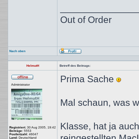
______________
Out of Order
Nach oben
Profil
HelmutH
Betreff des Beitrags:
Prima Sache
Offline
Administrator
Mal schaun, was w
Klasse, hat ja auc
Registriert:
30 Aug 2005, 19:42
Beiträge:
5553
Postleitzahl:
46047
reingestellten Mac
Land:
Deutschland