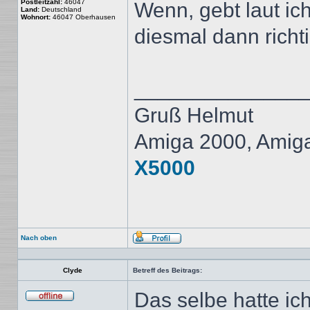
Postleitzahl:
46047
Wenn, gebt laut ich
Land:
Deutschland
Wohnort:
46047 Oberhausen
diesmal dann richt
______________
Gruß Helmut
Amiga 2000, Amig
X5000
Nach oben
Profil
Clyde
Betreff des Beitrags:
Das selbe hatte i
Offline