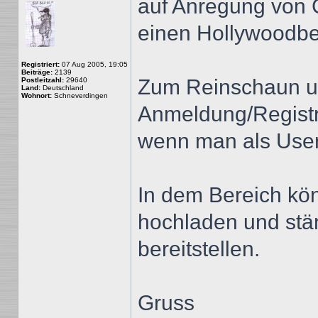
auf Anregung von 
einen Hollywoodber
Registriert:
07 Aug 2005, 19:05
Beiträge:
2139
Zum Reinschaun un
Postleitzahl:
29640
Land:
Deutschland
Wohnort:
Schneverdingen
Anmeldung/Registri
wenn man als User
In dem Bereich kön
hochladen und stä
bereitstellen.
Gruss