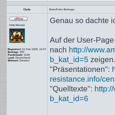
Profil
Clyde
Betreff des Beitrags:
Genau so dachte i
Offline
Holly-Wooder
Auf der User-Page
nach
http://www.am
Registriert:
01 Feb 2008, 10:47
Beiträge:
355
Postleitzahl:
1109
b_kat_id=5
zeigen
Land:
Deutschland
Wohnort:
Dresden
"Präsentationen":
resistance.info/cen
"Quelltexte":
http:/
b_kat_id=6