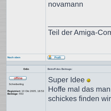
novamann
______________
Teil der Amiga-Co
Nach oben
Profil
Odin
Betreff des Beitrags:
Super Idee
Offline
Schreiberling
Hoffe mal das man 
Registriert:
10 Okt 2005, 18:53
Beiträge:
553
schickes finden wir