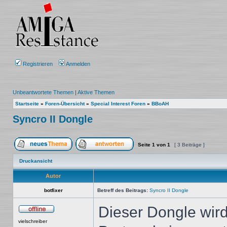
Registrieren
Anmelden
Unbeantwortete Themen
|
Aktive Themen
Startseite
»
Foren-Übersicht
»
Special Interest Foren
»
BBoAH
Syncro II Dongle
Seite
1
von
1
[ 3 Beiträge ]
Ein neues Thema erstellen
Auf das Thema antworten
Druckansicht
Autor
botfixer
Betreff des Beitrags:
Syncro II Dongle
Dieser Dongle wir
Offline
vielschreiber