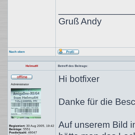
______________
Gruß Andy
Nach oben
Profil
HelmutH
Betreff des Beitrags:
Hi botfixer
Offline
Administrator
Danke für die Bes
Auf unserem Bild i
Registriert:
30 Aug 2005, 19:42
Beiträge:
5551
Postleitzahl:
46047