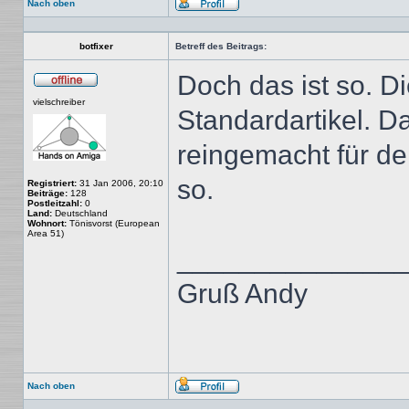
Nach oben
Profil
botfixer
Betreff des Beitrags:
Doch das ist so. D
Offline
vielschreiber
Standardartikel. D
reingemacht für de
so.
Registriert:
31 Jan 2006, 20:10
Beiträge:
128
Postleitzahl:
0
Land:
Deutschland
Wohnort:
Tönisvorst (European
Area 51)
______________
Gruß Andy
Nach oben
Profil