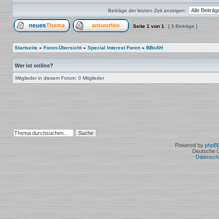
Beiträge der letzten Zeit anzeigen:
Seite
1
von
1
[ 3 Beiträge ]
Ein neues Thema erstellen
Auf das Thema antworten
Startseite
»
Foren-Übersicht
»
Special Interest Foren
»
BBoAH
Wer ist online?
Mitglieder in diesem Forum: 0 Mitglieder
Powered by
phpB
Deutsche 
Datensch