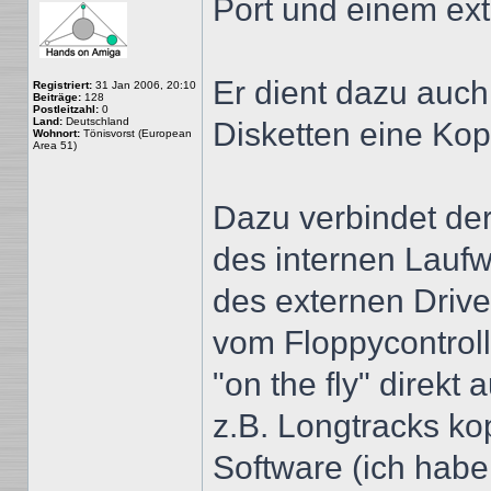
Port und einem ext
Er dient dazu auch
Registriert:
31 Jan 2006, 20:10
Beiträge:
128
Postleitzahl:
0
Land:
Deutschland
Disketten eine Kop
Wohnort:
Tönisvorst (European
Area 51)
Dazu verbindet de
des internen Laufw
des externen Drive
vom Floppycontrol
"on the fly" direkt
z.B. Longtracks ko
Software (ich hab