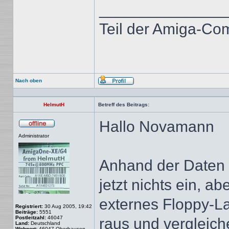
______________
Teil der Amiga-Co
Nach oben
Profil
HelmutH
Betreff des Beitrags:
Hallo Novamann
Offline
Administrator
Anhand der Daten u
jetzt nichts ein, a
externes Floppy-L
Registriert:
30 Aug 2005, 19:42
Beiträge:
5551
Postleitzahl:
46047
raus und vergleic
Land:
Deutschland
Wohnort:
46047 Oberhausen