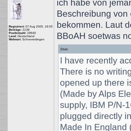
ich habe von jema
Beschreibung von 
bekommen. Laut de
Registriert:
07 Aug 2005, 19:05
Beiträge:
2139
BBoAH soetwas noc
Postleitzahl:
29640
Land:
Deutschland
Wohnort:
Schneverdingen
Zitat:
I have recently a
There is no writin
opened up there i
(Made by Alps Ele
supply, IBM P/N-1
plugged directly 
Made In England 