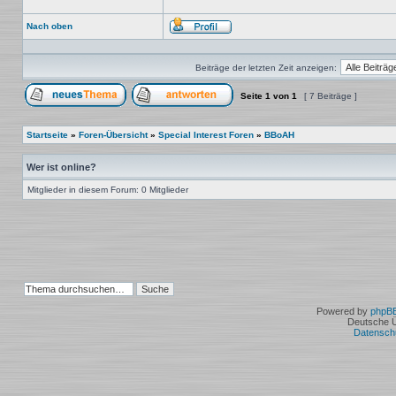
Nach oben
Profil
Beiträge der letzten Zeit anzeigen:
Seite
1
von
1
[ 7 Beiträge ]
Ein neues Thema erstellen
Auf das Thema antworten
Startseite
»
Foren-Übersicht
»
Special Interest Foren
»
BBoAH
Wer ist online?
Mitglieder in diesem Forum: 0 Mitglieder
Powered by
phpB
Deutsche 
Datensch