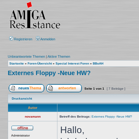
Registrieren
Anmelden
Unbeantwortete Themen
|
Aktive Themen
Startseite
»
Foren-Übersicht
»
Special Interest Foren
»
BBoAH
Externes Floppy -Neue HW?
Seite
1
von
1
[ 7 Beiträge ]
Ein neues Thema erstellen
Auf das Thema antworten
Druckansicht
Autor
novamann
Betreff des Beitrags:
Externes Floppy -Neue HW?
Hallo,
Offline
Administrator