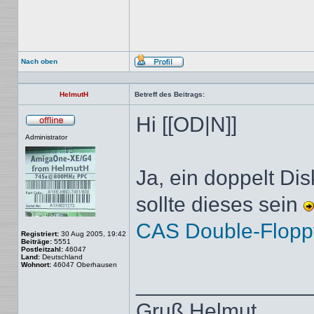
Nach oben
Profil
HelmutH
Betreff des Beitrags:
Hi [[OD|N]]
Offline
Administrator
Ja, ein doppelt Dis
sollte dieses sein
CAS Double-Flopp
Registriert:
30 Aug 2005, 19:42
Beiträge:
5551
Postleitzahl:
46047
Land:
Deutschland
Wohnort:
46047 Oberhausen
______________
Gruß Helmut