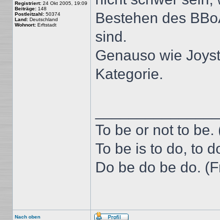
Registriert:
24 Okt 2005, 19:09
Beiträge:
148
Bestehen des BBoAH
Postleitzahl:
50374
Land:
Deutschland
Wohnort:
Erftstadt
sind.
Genauso wie Joysti
Kategorie.
______________
To be or not to be
To be is to do, to 
Do be do be do. (F
Nach oben