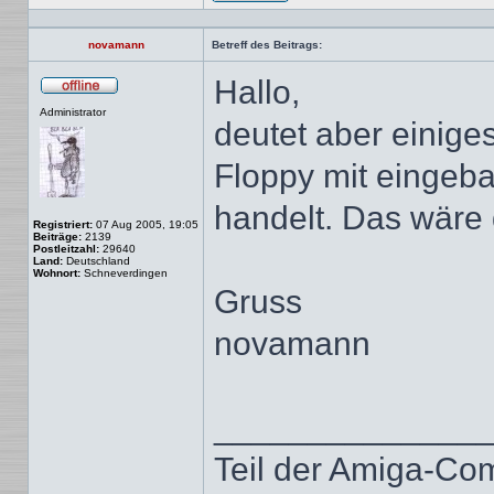
Profil
novamann
Betreff des Beitrags:
Hallo,
Offline
Administrator
deutet aber einige
Floppy mit eingeb
handelt. Das wär
Registriert:
07 Aug 2005, 19:05
Beiträge:
2139
Postleitzahl:
29640
Land:
Deutschland
Wohnort:
Schneverdingen
Gruss
novamann
______________
Teil der Amiga-Co