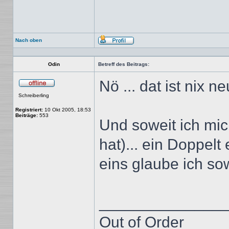
Nach oben
Profil
Odin
Betreff des Beitrags:
Nö ... dat ist nix 
Offline
Schreiberling
Registriert:
10 Okt 2005, 18:53
Beiträge:
553
Und soweit ich mic
hat)... ein Doppelt
eins glaube ich so
______________
Out of Order