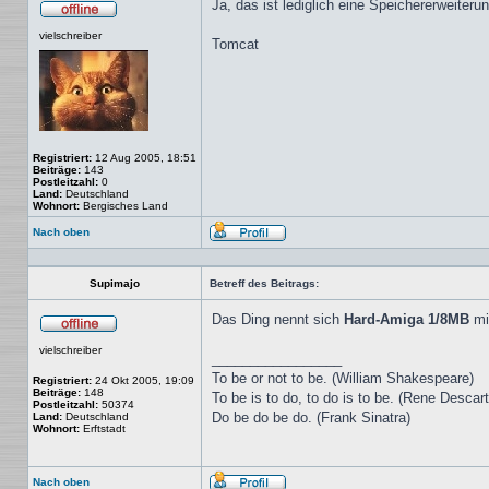
Ja, das ist lediglich eine Speichererweiteru
Offline
vielschreiber
Tomcat
Registriert:
12 Aug 2005, 18:51
Beiträge:
143
Postleitzahl:
0
Land:
Deutschland
Wohnort:
Bergisches Land
Nach oben
Profil
Supimajo
Betreff des Beitrags:
Das Ding nennt sich
Hard-Amiga 1/8MB
mi
Offline
vielschreiber
_________________
To be or not to be. (William Shakespeare)
Registriert:
24 Okt 2005, 19:09
Beiträge:
148
To be is to do, to do is to be. (Rene Descar
Postleitzahl:
50374
Do be do be do. (Frank Sinatra)
Land:
Deutschland
Wohnort:
Erftstadt
Nach oben