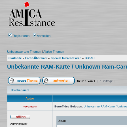
Registrieren
Anmelden
Unbeantwortete Themen
|
Aktive Themen
Startseite
»
Foren-Übersicht
»
Special Interest Foren
»
BBoAH
Unbekannte RAM-Karte / Unknown Ram-Car
Seite
1
von
1
[ 7 Beiträge ]
Ein neues Thema erstellen
Auf das Thema antworten
Druckansicht
Autor
novamann
Betreff des Beitrags:
Unbekannte RAM-Karte / Unkno
Zitat:
Offline
Administrator