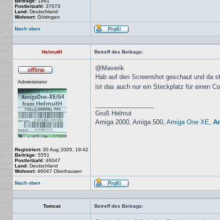
Beiträge:
1881
Postleitzahl:
37073
Land:
Deutschland
Wohnort:
Göttingen
Nach oben
Profil
HelmutH
Betreff des Beitrags:
@Maverik
Hab auf den Screenshot geschaut und da st
Offline
Administrator
ist das auch nur ein Steckplatz für einen 
_________________
Gruß Helmut
Amiga 2000, Amiga 500,
Amiga One XE
,
A
Registriert:
30 Aug 2005, 19:42
Beiträge:
5551
Postleitzahl:
46047
Land:
Deutschland
Wohnort:
46047 Oberhausen
Nach oben
Profil
Tomcat
Betreff des Beitrags: