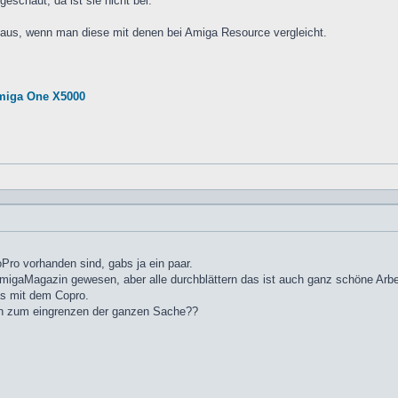
schaut, da ist sie nicht bei.
 aus, wenn man diese mit denen bei Amiga Resource vergleicht.
miga One X5000
ro vorhanden sind, gabs ja ein paar.
migaMagazin gewesen, aber alle durchblättern das ist auch ganz schöne Arbe
as mit dem Copro.
en zum eingrenzen der ganzen Sache??