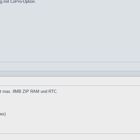
ng mit CoPro-Option.
t max. 8MB ZIP RAM und RTC.
tes)