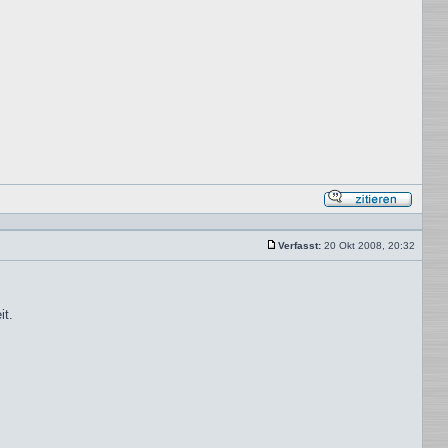
Mit
Zitat
antwor
Verfasst:
20 Okt 2008, 20:32
Beitrag
it.