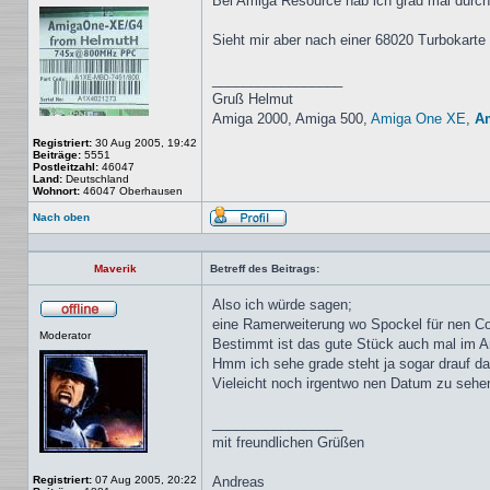
Bei Amiga Resource hab ich grad mal durchge
Sieht mir aber nach einer 68020 Turbokarte
_________________
Gruß Helmut
Amiga 2000, Amiga 500,
Amiga One XE
,
A
Registriert:
30 Aug 2005, 19:42
Beiträge:
5551
Postleitzahl:
46047
Land:
Deutschland
Wohnort:
46047 Oberhausen
Nach oben
Profil
Maverik
Betreff des Beitrags:
Also ich würde sagen;
eine Ramerweiterung wo Spockel für nen CoP
Offline
Moderator
Bestimmt ist das gute Stück auch mal im A
Hmm ich sehe grade steht ja sogar drauf d
Vieleicht noch irgentwo nen Datum zu seh
_________________
mit freundlichen Grüßen
Registriert:
07 Aug 2005, 20:22
Andreas