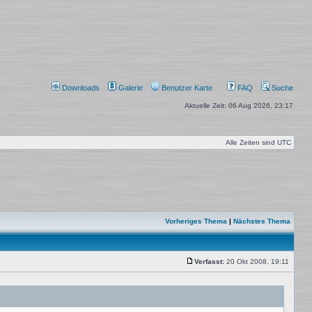
Downloads
Galerie
Benutzer Karte
FAQ
Suche
Aktuelle Zeit: 06 Aug 2026, 23:17
Alle Zeiten sind
UTC
Vorheriges Thema
|
Nächstes Thema
Verfasst:
20 Okt 2008, 19:11
Beitrag