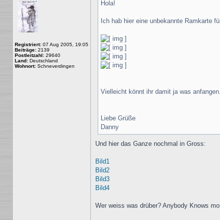
Hola!
Ich hab hier eine unbekannte Ramkarte fü
Registriert:
07 Aug 2005, 19:05
Beiträge:
2139
Postleitzahl:
29640
Land:
Deutschland
Wohnort:
Schneverdingen
Vielleicht könnt ihr damit ja was anfange
Liebe Grüße
Danny
Und hier das Ganze nochmal in Gross:
Bild1
Bild2
Bild3
Bild4
Wer weiss was drüber? Anybody Knows mo