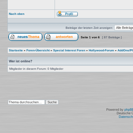
Nach oben
Profil
Beiträge der letzten Zeit anzeigen:
Seite
1
von
6
[ 87 Beiträge ]
Ein neues Thema erstellen
Auf das Thema antworten
Startseite
»
Foren-Übersicht
»
Special Interest Foren
»
Hollywood-Forum
»
AddOns/Pl
Wer ist online?
Mitglieder in diesem Forum: 0 Mitglieder
Powered by
phpB
Deutsche 
Datensch