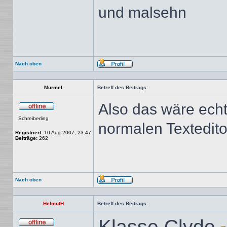
und malsehn
Nach oben
Profil
Murmel
Betreff des Beitrags:
Also das wäre ech
Offline
Schreiberling
normalen Texteditor
Registriert:
10 Aug 2007, 23:47
Beiträge:
262
Nach oben
Profil
HelmutH
Betreff des Beitrags:
Klasse Clyde