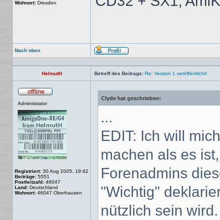
CD32 + SX1; AmiK
Wohnort:
Dresden
Nach oben
Profil
HelmutH
Betreff des Beitrags:
Re: Version 1 veröffentlicht!
Clyde hat geschrieben:
Offline
Administrator
...
EDIT: Ich will mic
machen als es ist,
Forenadmins dies
Registriert:
30 Aug 2005, 19:42
Beiträge:
5551
Postleitzahl:
46047
"Wichtig" deklarier
Land:
Deutschland
Wohnort:
46047 Oberhausen
nützlich sein wird