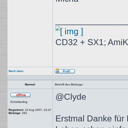
______________
CD32 + SX1; AmiK
Nach oben
Profil
Murmel
Betreff des Beitrags:
@Clyde
Offline
Schreiberling
Registriert:
10 Aug 2007, 23:47
Beiträge:
262
Erstmal Danke fü