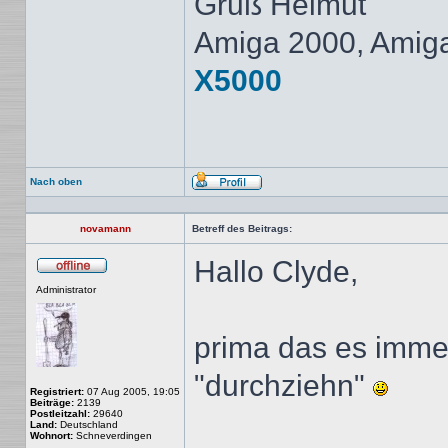
Gruß Helmut
Amiga 2000, Amig
X5000
Nach oben
Profil
novamann
Betreff des Beitrags:
Hallo Clyde,
Offline
Administrator
prima das es immer
"durchziehn"
Registriert:
07 Aug 2005, 19:05
Beiträge:
2139
Postleitzahl:
29640
Land:
Deutschland
Wohnort:
Schneverdingen