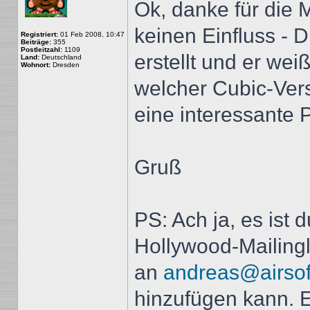
Ok, danke für die 
keinen Einfluss - D
Registriert:
01 Feb 2008, 10:47
Beiträge:
355
Postleitzahl:
1109
erstellt und er we
Land:
Deutschland
Wohnort:
Dresden
welcher Cubic-Vers
eine interessante
Gruß
PS: Ach ja, es ist d
Hollywood-Mailingl
an
andreas@airsoft
hinzufügen kann. E