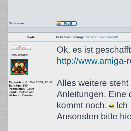
Nach oben
Profil
Clyde
Betreff des Beitrags:
Version 1 veröffentlicht!
Ok, es ist geschafft
Offline
Holly-Wooder
http://www.amiga-re
Alles weitere steht
Registriert:
01 Feb 2008, 10:47
Beiträge:
355
Postleitzahl:
1109
Anleitungen. Eine 
Land:
Deutschland
Wohnort:
Dresden
kommt noch.
Ich 
Ansonsten bitte hie