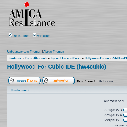
Registrieren
Anmelden
Unbeantwortete Themen
|
Aktive Themen
Startseite
»
Foren-Übersicht
»
Special Interest Foren
»
Hollywood-Forum
»
AddOns/Pl
Hollywood For Cubic IDE (hw4cubic)
Seite
1
von
6
[ 87 Beiträge ]
Ein neues Thema erstellen
Auf das Thema antworten
Druckansicht
Auf welchem 
AmigaOS 3
3
AmigaOS 4
3
MorphOS
3
Insgesa