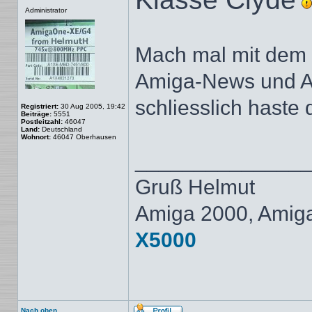
Offline
Administrator
Mach mal mit dem 
Amiga-News und Am
schliesslich haste
Registriert:
30 Aug 2005, 19:42
Beiträge:
5551
Postleitzahl:
46047
Land:
Deutschland
Wohnort:
46047 Oberhausen
______________
Gruß Helmut
Amiga 2000, Amig
X5000
Nach oben