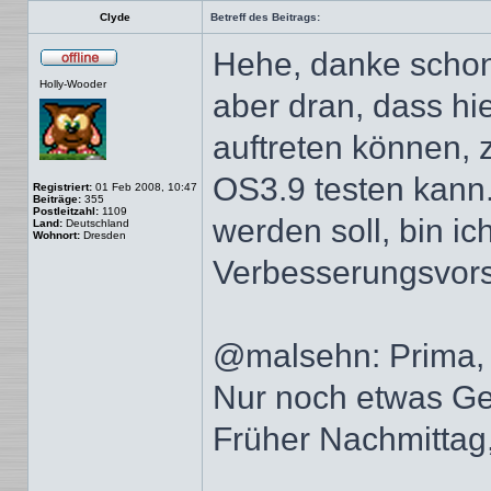
Clyde
Betreff des Beitrags:
Hehe, danke schon
Offline
Holly-Wooder
aber dran, dass hi
auftreten können, 
OS3.9 testen kann.
Registriert:
01 Feb 2008, 10:47
Beiträge:
355
Postleitzahl:
1109
werden soll, bin ic
Land:
Deutschland
Wohnort:
Dresden
Verbesserungsvors
@malsehn: Prima, 
Nur noch etwas Ged
Früher Nachmittag,