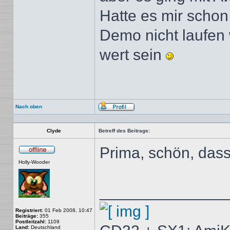
Hatte es mir schon
Demo nicht laufen w
wert sein
Nach oben
Profil
Clyde
Betreff des Beitrags:
Prima, schön, dass
Offline
Holly-Wooder
______________
Registriert:
01 Feb 2008, 10:47
Beiträge:
355
Postleitzahl:
1109
Land:
Deutschland