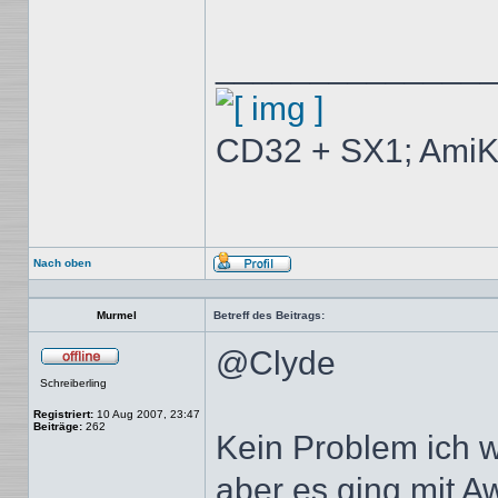
______________
CD32 + SX1; AmiK
Nach oben
Profil
Murmel
Betreff des Beitrags:
@Clyde
Offline
Schreiberling
Registriert:
10 Aug 2007, 23:47
Beiträge:
262
Kein Problem ich w
aber es ging mit A