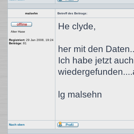
Profil
malsehn
Betreff des Beitrags:
He clyde,
Offline
Alter Hase
Registriert:
29 Jan 2008, 19:24
Beiträge:
81
her mit den Daten..
Ich habe jetzt auc
wiedergefunden....al
lg malsehn
Nach oben
Profil