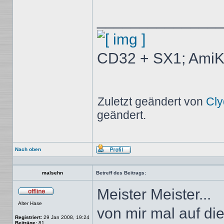
______________
CD32 + SX1; AmiK
Zuletzt geändert von
Cly
geändert.
Nach oben
Profil
malsehn
Betreff des Beitrags:
Meister Meister...
Offline
Alter Hase
von mir mal auf die
Registriert:
29 Jan 2008, 19:24
Beiträge:
81