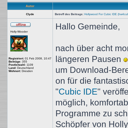
Autor
Clyde
Betreff des Beitrags:
Hollywood For Cubic IDE (hw4cub
Hallo Gemeinde,
Offline
Holly-Wooder
nach über acht mon
längeren Pausen
Registriert:
01 Feb 2008, 10:47
Beiträge:
355
Postleitzahl:
1109
um Download-Bere
Land:
Deutschland
Wohnort:
Dresden
on für die fantas
"
Cubic IDE
" veröff
möglich, komforta
Programme zu schr
Schöpfer von Holly