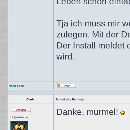
Leben schon einf
Tja ich muss mir w
zulegen. Mit der De
Der Install meldet
wird.
Nach oben
Profil
Clyde
Betreff des Beitrags:
Danke, murmel!
Offline
Holly-Wooder