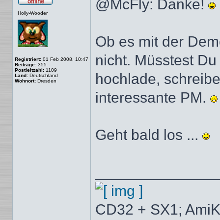
@McFly: Danke!
Offline
Holly-Wooder
Ob es mit der Demo
nicht. Müsstest Du
Registriert:
01 Feb 2008, 10:47
Beiträge:
355
Postleitzahl:
1109
hochlade, schreibe
Land:
Deutschland
Wohnort:
Dresden
interessante PM.
Geht bald los ...
______________
CD32 + SX1; AmiK