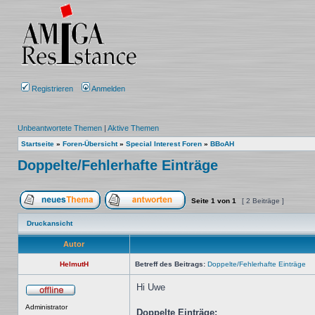
Registrieren
Anmelden
Unbeantwortete Themen
|
Aktive Themen
Startseite
»
Foren-Übersicht
»
Special Interest Foren
»
BBoAH
Doppelte/Fehlerhafte Einträge
Seite
1
von
1
[ 2 Beiträge ]
Ein neues Thema erstellen
Auf das Thema antworten
Druckansicht
Autor
HelmutH
Betreff des Beitrags:
Doppelte/Fehlerhafte Einträge
Hi Uwe
Offline
Administrator
Doppelte Einträge: