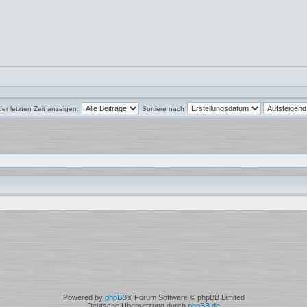
der letzten Zeit anzeigen:
Sortiere nach
Powered by
phpBB
® Forum Software © phpBB Limited
Deutsche Übersetzung durch
phpBB.de