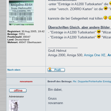
-unter "Einträge in A1200 Turbokarten" die
-unter "versch. ZORRO Karten" ist die
"X
kannste die bei Gelegenheit mal killen
Überschriften Gleich, aber andere Bilder
Registriert:
30 Aug 2005, 19:42
- "Einträge in A1200 Turbokarten"
"Wizar
Beiträge:
5551
Postleitzahl:
46047
- "Einträge in A1200 Turbokarten"
"Wizar
Land:
Deutschland
Wohnort:
46047 Oberhausen
_________________
Gruß Helmut
Amiga 2000, Amiga 500,
Amiga One XE
,
A
Nach oben
Profil
novamann
Betreff des Beitrags:
Re: Doppelte/Fehlerhafte Einträ
Bin dabei,
Offline
Administrator
Gruss
novamann