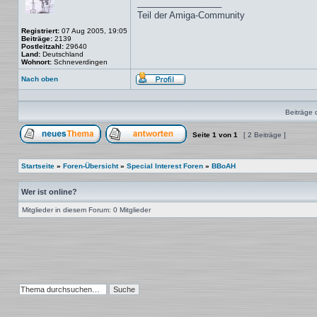
_________________
Teil der Amiga-Community
Registriert:
07 Aug 2005, 19:05
Beiträge:
2139
Postleitzahl:
29640
Land:
Deutschland
Wohnort:
Schneverdingen
Nach oben
Profil
Beiträge 
Seite
1
von
1
[ 2 Beiträge ]
Ein neues Thema erstellen
Auf das Thema antworten
Startseite
»
Foren-Übersicht
»
Special Interest Foren
»
BBoAH
Wer ist online?
Mitglieder in diesem Forum: 0 Mitglieder