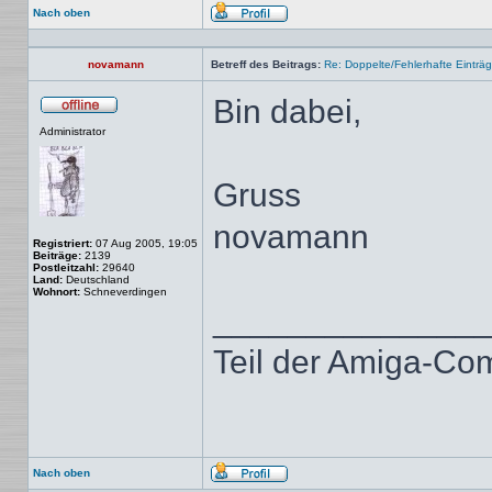
Nach oben
Profil
novamann
Betreff des Beitrags:
Re: Doppelte/Fehlerhafte Einträ
Bin dabei,
Offline
Administrator
Gruss
novamann
Registriert:
07 Aug 2005, 19:05
Beiträge:
2139
Postleitzahl:
29640
Land:
Deutschland
Wohnort:
Schneverdingen
______________
Teil der Amiga-Co
Nach oben
Profil