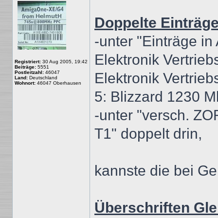
Doppelte Einträge
-unter "Einträge i
Elektronik Vertri
Registriert:
30 Aug 2005, 19:42
Beiträge:
5551
Postleitzahl:
46047
Elektronik Vertri
Land:
Deutschland
Wohnort:
46047 Oberhausen
5: Blizzard 1230 M
-unter "versch. ZO
T1" doppelt drin,
kannste die bei Ge
Überschriften Gle