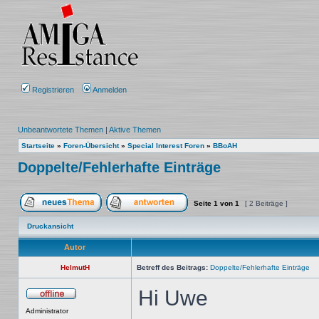
Registrieren
Anmelden
Unbeantwortete Themen
|
Aktive Themen
Startseite
»
Foren-Übersicht
»
Special Interest Foren
»
BBoAH
Doppelte/Fehlerhafte Einträge
Seite
1
von
1
[ 2 Beiträge ]
Ein neues Thema erstellen
Auf das Thema antworten
Druckansicht
Autor
HelmutH
Betreff des Beitrags:
Doppelte/Fehlerhafte Einträge
Hi Uwe
Offline
Administrator