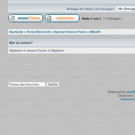
Beiträge der letzten Zeit anzeigen:
Seite
1
von
1
[ 2 Beiträge ]
Ein neues Thema erstellen
Auf das Thema antworten
Startseite
»
Foren-Übersicht
»
Special Interest Foren
»
BBoAH
Wer ist online?
Mitglieder in diesem Forum: 0 Mitglieder
Powered by
phpB
Deutsche 
Datensch