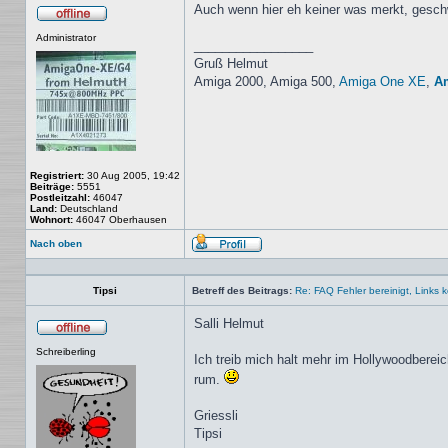
Auch wenn hier eh keiner was merkt, geschw
Offline
Administrator
_________________
Gruß Helmut
Amiga 2000, Amiga 500,
Amiga One XE
,
A
Registriert:
30 Aug 2005, 19:42
Beiträge:
5551
Postleitzahl:
46047
Land:
Deutschland
Wohnort:
46047 Oberhausen
Nach oben
Profil
Tipsi
Betreff des Beitrags:
Re: FAQ Fehler bereinigt, Links kor
Salli Helmut
Offline
Schreiberling
Ich treib mich halt mehr im Hollywoodberei
rum.
Griessli
Tipsi