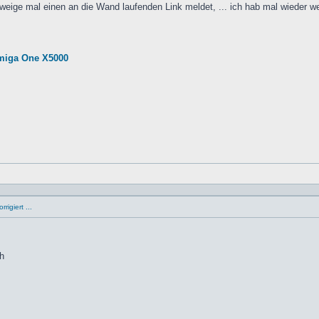
eige mal einen an die Wand laufenden Link meldet, ... ich hab mal wieder wel
miga One X5000
rigiert ...
ch