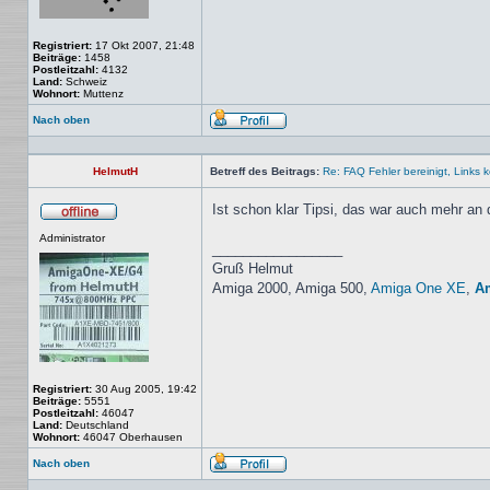
Registriert:
17 Okt 2007, 21:48
Beiträge:
1458
Postleitzahl:
4132
Land:
Schweiz
Wohnort:
Muttenz
Nach oben
Profil
HelmutH
Betreff des Beitrags:
Re: FAQ Fehler bereinigt, Links kor
Ist schon klar Tipsi, das war auch mehr an
Offline
Administrator
_________________
Gruß Helmut
Amiga 2000, Amiga 500,
Amiga One XE
,
A
Registriert:
30 Aug 2005, 19:42
Beiträge:
5551
Postleitzahl:
46047
Land:
Deutschland
Wohnort:
46047 Oberhausen
Nach oben
Profil