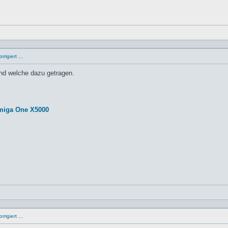
rigiert ...
und welche dazu getragen.
miga One X5000
rigiert ...