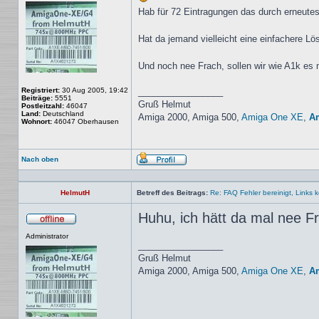
Hab für 72 Eintragungen das durch erneutes
Hat da jemand vielleicht eine einfachere L
Und noch nee Frach, sollen wir wie A1k es m
Registriert:
30 Aug 2005, 19:42
_________________
Beiträge:
5551
Gruß Helmut
Postleitzahl:
46047
Land:
Deutschland
Amiga 2000, Amiga 500,
Amiga One XE
,
A
Wohnort:
46047 Oberhausen
Nach oben
Profil
HelmutH
Betreff des Beitrags:
Re: FAQ Fehler bereinigt, Links kor
Huhu, ich hätt da mal nee F
Offline
Administrator
_________________
Gruß Helmut
Amiga 2000, Amiga 500,
Amiga One XE
,
A