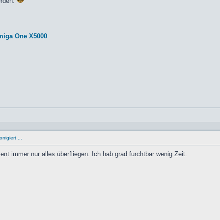
erden.
miga One X5000
rigiert ...
t immer nur alles überfliegen. Ich hab grad furchtbar wenig Zeit.