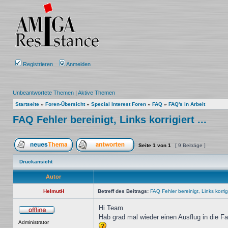
Registrieren
Anmelden
Unbeantwortete Themen
|
Aktive Themen
Startseite
»
Foren-Übersicht
»
Special Interest Foren
»
FAQ
»
FAQ's in Arbeit
FAQ Fehler bereinigt, Links korrigiert ...
Seite
1
von
1
[ 9 Beiträge ]
Ein neues Thema erstellen
Auf das Thema antworten
Druckansicht
Autor
HelmutH
Betreff des Beitrags:
FAQ Fehler bereinigt, Links korrigi
Hi Team
Hab grad mal wieder einen Ausflug in die Fa
Offline
Administrator