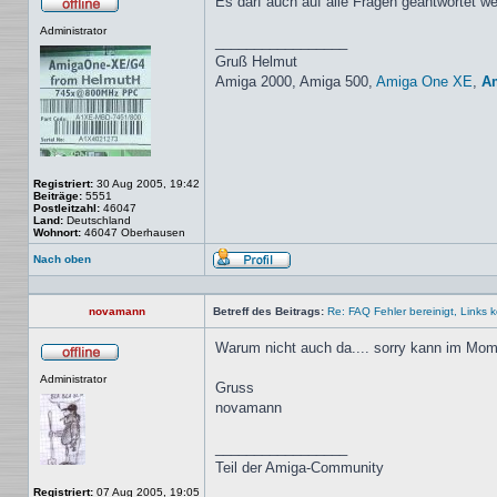
Es darf auch auf alle Fragen geantwortet w
Offline
Administrator
_________________
Gruß Helmut
Amiga 2000, Amiga 500,
Amiga One XE
,
A
Registriert:
30 Aug 2005, 19:42
Beiträge:
5551
Postleitzahl:
46047
Land:
Deutschland
Wohnort:
46047 Oberhausen
Nach oben
Profil
novamann
Betreff des Beitrags:
Re: FAQ Fehler bereinigt, Links kor
Warum nicht auch da.... sorry kann im Momen
Offline
Administrator
Gruss
novamann
_________________
Teil der Amiga-Community
Registriert:
07 Aug 2005, 19:05