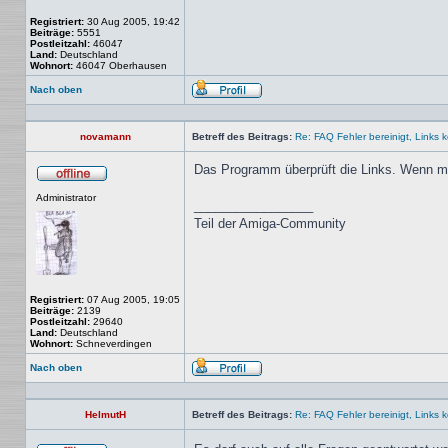
Registriert:
30 Aug 2005, 19:42
Beiträge:
5551
Postleitzahl:
46047
Land:
Deutschland
Wohnort:
46047 Oberhausen
Nach oben
Profil
novamann
Betreff des Beitrags:
Re: FAQ Fehler bereinigt, Links kor
Das Programm überprüft die Links. Wenn ma
Offline
Administrator
_________________
Teil der Amiga-Community
Registriert:
07 Aug 2005, 19:05
Beiträge:
2139
Postleitzahl:
29640
Land:
Deutschland
Wohnort:
Schneverdingen
Nach oben
Profil
HelmutH
Betreff des Beitrags:
Re: FAQ Fehler bereinigt, Links kor