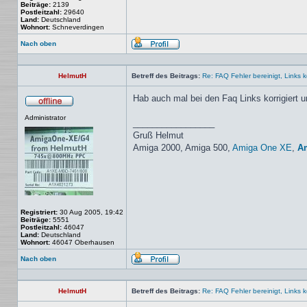
Beiträge:
2139
Postleitzahl:
29640
Land:
Deutschland
Wohnort:
Schneverdingen
Nach oben
Profil
HelmutH
Betreff des Beitrags:
Re: FAQ Fehler bereinigt, Links kor
Hab auch mal bei den Faq Links korrigiert 
Offline
Administrator
_________________
Gruß Helmut
Amiga 2000, Amiga 500,
Amiga One XE
,
A
Registriert:
30 Aug 2005, 19:42
Beiträge:
5551
Postleitzahl:
46047
Land:
Deutschland
Wohnort:
46047 Oberhausen
Nach oben
Profil
HelmutH
Betreff des Beitrags:
Re: FAQ Fehler bereinigt, Links kor