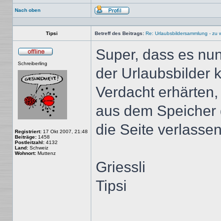
Nach oben
Profil
Tipsi
Betreff des Beitrags:
Re: Urlaubsbildersammlung - zu 
Super, dass es nu
Offline
Schreiberling
der Urlaubsbilder 
Verdacht erhärten,
aus dem Speicher 
die Seite verlasse
Registriert:
17 Okt 2007, 21:48
Beiträge:
1458
Postleitzahl:
4132
Land:
Schweiz
Wohnort:
Muttenz
Griessli
Tipsi