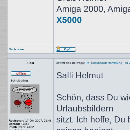
Amiga 2000, Amig
X5000
Nach oben
Profil
Tipsi
Betreff des Beitrags:
Re: Urlaubsbildersammlung - zu 
Salli Helmut
Offline
Schreiberling
Schön, dass Du wi
Urlaubsbildern
sitzt. Ich hoffe, Du
Registriert:
17 Okt 2007, 21:48
Beiträge:
1458
Postleitzahl:
4132