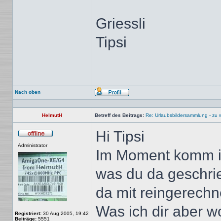
Griessli
Tipsi
Nach oben
Profil
HelmutH
Betreff des Beitrags:
Re: Urlaubsbildersammlung - zu 
Hi Tipsi
Offline
Administrator
Im Moment komm i
was du da geschrie
da mit reingerechn
Was ich dir aber w
Registriert:
30 Aug 2005, 19:42
Beiträge:
5551