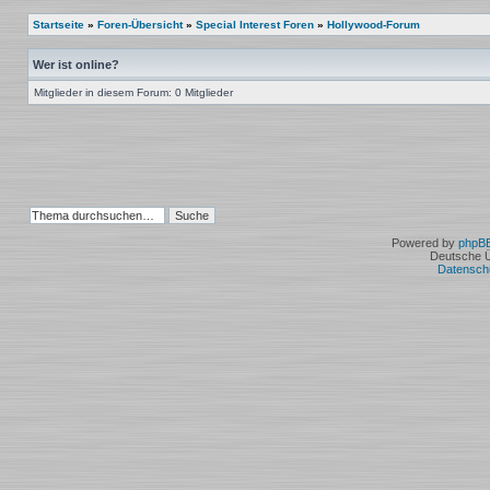
Startseite
»
Foren-Übersicht
»
Special Interest Foren
»
Hollywood-Forum
Wer ist online?
Mitglieder in diesem Forum: 0 Mitglieder
Powered by
phpB
Deutsche 
Datensch