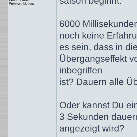
saison beginnt.
Land:
Schweiz
Wohnort:
Muttenz
6000 Millisekunden 
noch keine Erfahru
es sein, dass in 
Übergangseffekt v
inbegriffen
ist? Dauern alle Ü
Oder kannst Du ein
3 Sekunden dauern
angezeigt wird?