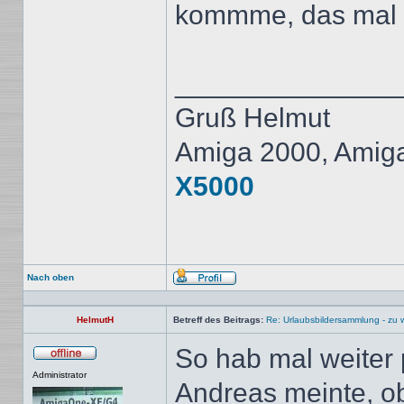
kommme, das mal z
______________
Gruß Helmut
Amiga 2000, Amig
X5000
Nach oben
Profil
HelmutH
Betreff des Beitrags:
Re: Urlaubsbildersammlung - zu 
So hab mal weiter
Offline
Administrator
Andreas meinte, ob