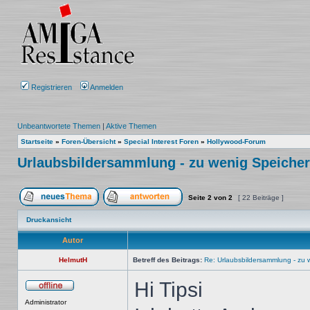
Registrieren
Anmelden
Unbeantwortete Themen
|
Aktive Themen
Startseite
»
Foren-Übersicht
»
Special Interest Foren
»
Hollywood-Forum
Urlaubsbildersammlung - zu wenig Speicher
Seite
2
von
2
[ 22 Beiträge ]
Ein neues Thema erstellen
Auf das Thema antworten
Druckansicht
Autor
HelmutH
Betreff des Beitrags:
Re: Urlaubsbildersammlung - zu 
Hi Tipsi
Offline
Administrator