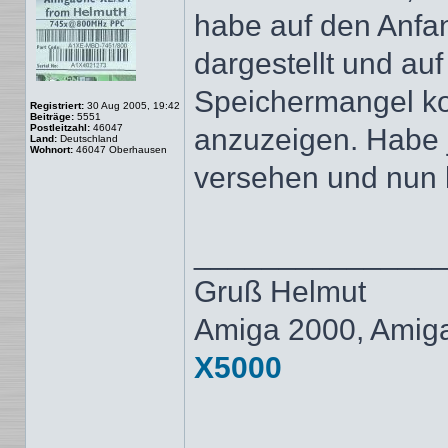
habe auf den Anfan
dargestellt und au
Speichermangel ko
Registriert:
30 Aug 2005, 19:42
Beiträge:
5551
Postleitzahl:
46047
anzuzeigen. Habe je
Land:
Deutschland
Wohnort:
46047 Oberhausen
versehen und nun 
______________
Gruß Helmut
Amiga 2000, Amig
X5000