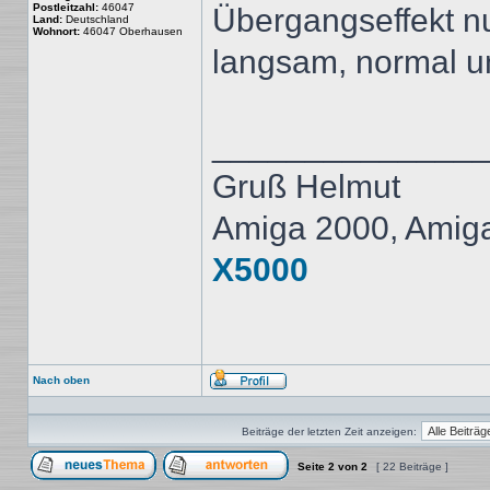
Postleitzahl:
46047
Übergangseffekt nu
Land:
Deutschland
Wohnort:
46047 Oberhausen
langsam, normal un
______________
Gruß Helmut
Amiga 2000, Amig
X5000
Nach oben
Profil
Beiträge der letzten Zeit anzeigen:
Seite
2
von
2
[ 22 Beiträge ]
Ein neues Thema erstellen
Auf das Thema antworten