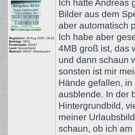
Ich hatte Andreas 
Bilder aus dem Sp
aber automatisch p
Ich habe aber gese
Registriert:
30 Aug 2005, 19:42
Beiträge:
5551
Postleitzahl:
46047
4MB groß ist, das 
Land:
Deutschland
Wohnort:
46047 Oberhausen
und dann schaun wi
sonsten ist mir mei
Hände gefallen, in 
ausblende. In der 
Hintergrundbild, v
meiner Urlaubsbil
schaun, ob ich a