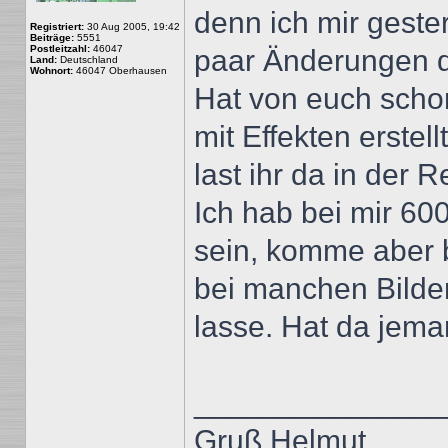
denn ich mir geste
Registriert:
30 Aug 2005, 19:42
Beiträge:
5551
Postleitzahl:
46047
paar Änderungen d
Land:
Deutschland
Wohnort:
46047 Oberhausen
Hat von euch scho
mit Effekten erstel
last ihr da in der R
Ich hab bei mir 60
sein, komme aber 
bei manchen Bilde
lasse. Hat da jem
______________
Gruß Helmut