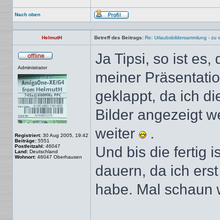
Nach oben
Profil
HelmutH
Betreff des Beitrags:
Re: Urlaubsbildersammlung - zu 
Ja Tipsi, so ist es
Offline
Administrator
meiner Präsentatio
geklappt, da ich d
Bilder angezeigt we
weiter
.
Registriert:
30 Aug 2005, 19:42
Beiträge:
5551
Postleitzahl:
46047
Und bis die fertig 
Land:
Deutschland
Wohnort:
46047 Oberhausen
dauern, da ich ers
habe. Mal schaun 