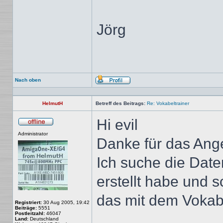
Jörg
Nach oben
Profil
HelmutH
Betreff des Beitrags:
Re: Vokabeltrainer
Hi evil
Offline
Administrator
Danke für das Ang
Ich suche die Dat
erstellt habe und s
das mit dem Vokabe
Registriert:
30 Aug 2005, 19:42
Beiträge:
5551
Postleitzahl:
46047
Land:
Deutschland