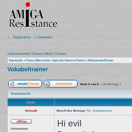
Registrieren
Anmelden
Unbeantwortete Themen
|
Aktive Themen
Startseite
»
Foren-Übersicht
»
Special Interest Foren
»
Hollywood-Forum
Vokabeltrainer
Seite
6
von
6
[ 89 Beiträge ]
Ein neues Thema erstellen
Auf das Thema antworten
Druckansicht
Autor
HelmutH
Betreff des Beitrags:
Re: Vokabeltrainer
Hi evil
Offline
Administrator