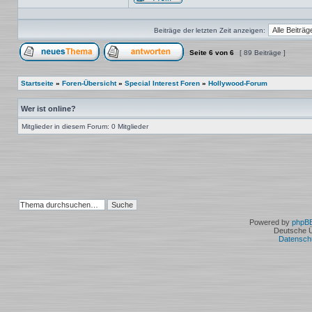
Profil
Beiträge der letzten Zeit anzeigen:
Seite
6
von
6
[ 89 Beiträge ]
Ein neues Thema erstellen
Auf das Thema antworten
Startseite
»
Foren-Übersicht
»
Special Interest Foren
»
Hollywood-Forum
Wer ist online?
Mitglieder in diesem Forum: 0 Mitglieder
Powered by
phpB
Deutsche 
Datensch