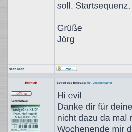
soll. Startsequenz,
Grüße
Jörg
Nach oben
Profil
HelmutH
Betreff des Beitrags:
Re: Vokabeltrainer
Hi evil
Offline
Administrator
Danke dir für dei
nicht dazu da mal 
Wochenende mir d