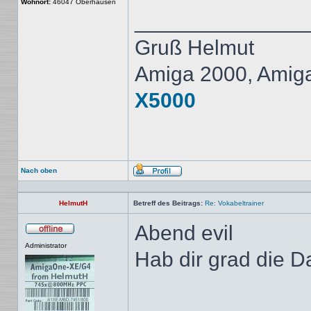
Wohnort:
46047 Oberhausen
______________
Gruß Helmut
Amiga 2000, Amig
X5000
Nach oben
Profil
HelmutH
Betreff des Beitrags:
Re: Vokabeltrainer
Abend evil
Offline
Administrator
Hab dir grad die 