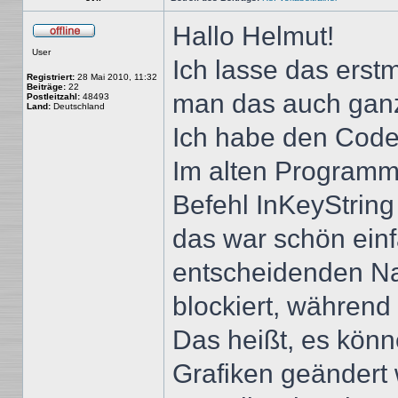
Hallo Helmut!
Offline
User
Ich lasse das erstm
Registriert:
28 Mai 2010, 11:32
Beiträge:
22
man das auch ganz
Postleitzahl:
48493
Land:
Deutschland
Ich habe den Code
Im alten Programm
Befehl InKeyString 
das war schön einf
entscheidenden Na
blockiert, während 
Das heißt, es kön
Grafiken geändert 