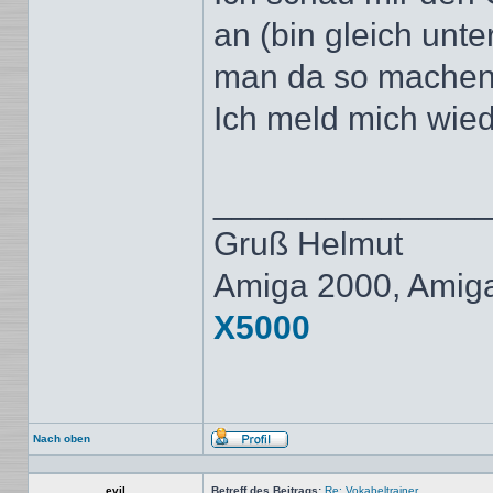
an (bin gleich unt
man da so machen 
Ich meld mich wie
______________
Gruß Helmut
Amiga 2000, Amig
X5000
Nach oben
Profil
evil
Betreff des Beitrags:
Re: Vokabeltrainer