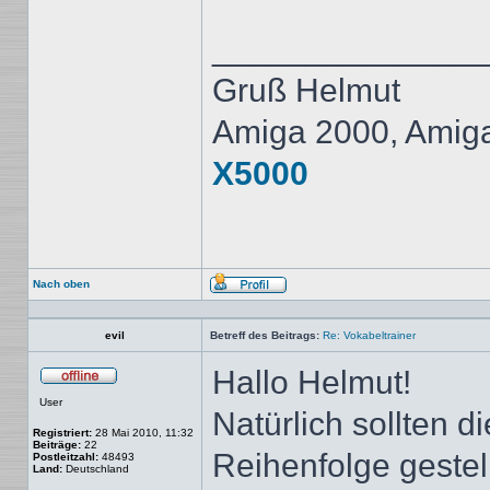
______________
Gruß Helmut
Amiga 2000, Amig
X5000
Nach oben
Profil
evil
Betreff des Beitrags:
Re: Vokabeltrainer
Hallo Helmut!
Offline
User
Natürlich sollten d
Registriert:
28 Mai 2010, 11:32
Beiträge:
22
Reihenfolge gestel
Postleitzahl:
48493
Land:
Deutschland