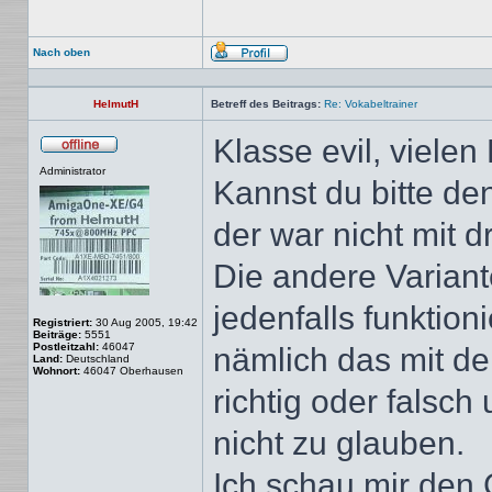
Nach oben
Profil
HelmutH
Betreff des Beitrags:
Re: Vokabeltrainer
Klasse evil, viele
Offline
Administrator
Kannst du bitte de
der war nicht mit d
Die andere Variant
jedenfalls funktion
Registriert:
30 Aug 2005, 19:42
Beiträge:
5551
Postleitzahl:
46047
nämlich das mit d
Land:
Deutschland
Wohnort:
46047 Oberhausen
richtig oder falsc
nicht zu glauben.
Ich schau mir den