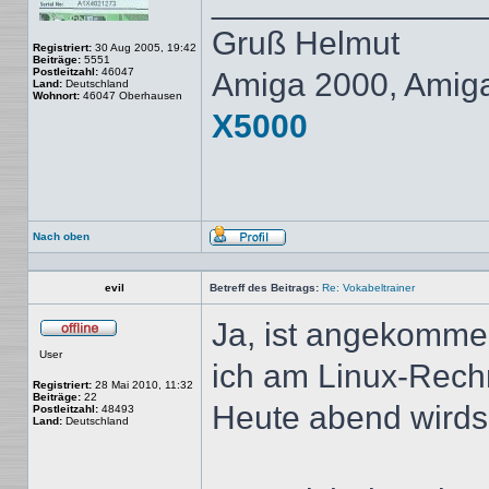
______________
Gruß Helmut
Registriert:
30 Aug 2005, 19:42
Beiträge:
5551
Postleitzahl:
46047
Amiga 2000, Amig
Land:
Deutschland
Wohnort:
46047 Oberhausen
X5000
Nach oben
Profil
evil
Betreff des Beitrags:
Re: Vokabeltrainer
Ja, ist angekommen
Offline
User
ich am Linux-Rechn
Registriert:
28 Mai 2010, 11:32
Beiträge:
22
Heute abend wirds
Postleitzahl:
48493
Land:
Deutschland