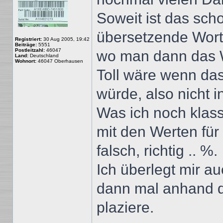
Soweit ist das sch
übersetzende Wort
Registriert:
30 Aug 2005, 19:42
Beiträge:
5551
Postleitzahl:
46047
wo man dann das W
Land:
Deutschland
Wohnort:
46047 Oberhausen
Toll wäre wenn das
würde, also nicht i
Was ich noch klass
mit den Werten für
falsch, richtig .. %.
Ich überlegt mir a
dann mal anhand d
plaziere.