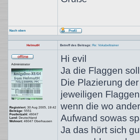
Nach oben
Profil
HelmutH
Betreff des Beitrags:
Re: Vokabeltrainer
Hi evil
Offline
Administrator
Ja die Flaggen sol
Die Plazierung der 
jeweiligen Flagge
wenn die wo anders
Registriert:
30 Aug 2005, 19:42
Beiträge:
5551
Postleitzahl:
46047
Aufwand sowas sp
Land:
Deutschland
Wohnort:
46047 Oberhausen
Ja das hört sich g