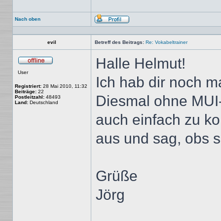
Nach oben
Profil
evil
Betreff des Beitrags:
Re: Vokabeltrainer
Halle Helmut!
Offline
User
Ich hab dir noch ma
Registriert:
28 Mai 2010, 11:32
Beiträge:
22
Diesmal ohne MUI-R
Postleitzahl:
48493
Land:
Deutschland
auch einfach zu kom
aus und sag, obs 
Grüße
Jörg