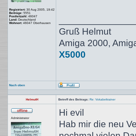
Registriert:
30 Aug 2005, 19:42
Beiträge:
5551
Postleitzahl:
46047
______________
Land:
Deutschland
Wohnort:
46047 Oberhausen
Gruß Helmut
Amiga 2000, Amig
X5000
Nach oben
Profil
HelmutH
Betreff des Beitrags:
Re: Vokabeltrainer
Hi evil
Offline
Administrator
Hab mir die neu V
nochmal vielen Da