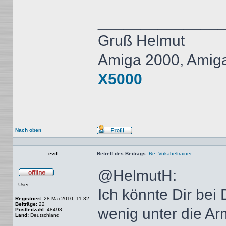
______________
Gruß Helmut
Amiga 2000, Amig
X5000
Nach oben
Profil
evil
Betreff des Beitrags:
Re: Vokabeltrainer
@HelmutH:
Offline
User
Ich könnte Dir bei 
Registriert:
28 Mai 2010, 11:32
Beiträge:
22
wenig unter die Ar
Postleitzahl:
48493
Land:
Deutschland