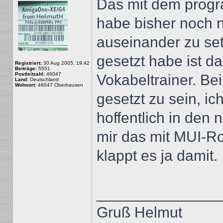
Das mit dem progra
habe bisher noch n
auseinander zu se
gesetzt habe ist d
Registriert:
30 Aug 2005, 19:42
Beiträge:
5551
Postleitzahl:
46047
Vokabeltrainer. Bei 
Land:
Deutschland
Wohnort:
46047 Oberhausen
gesetzt zu sein, i
hoffentlich in den
mir das mit MUI-Ro
klappt es ja damit.
______________
Gruß Helmut