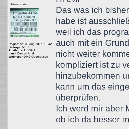
Offline
Administrator
Das was ich bishe
habe ist ausschließ
weil ich das progr
auch mit ein Grund
Registriert:
30 Aug 2005, 19:42
Beiträge:
5551
Postleitzahl:
46047
nicht weiter komme
Land:
Deutschland
Wohnort:
46047 Oberhausen
kompliziert ist zu
hinzubekommen un
kann um das einget
überprüfen.
Ich werd mir aber
ob ich da besser m