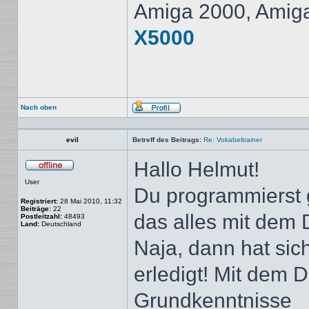
Amiga 2000, Amig
X5000
Nach oben
Profil
evil
Betreff des Beitrags:
Re: Vokabeltrainer
Hallo Helmut!
Offline
User
Du programmierst 
Registriert:
28 Mai 2010, 11:32
Beiträge:
22
das alles mit dem 
Postleitzahl:
48493
Land:
Deutschland
Naja, dann hat sic
erledigt! Mit dem D
Grundkenntnisse