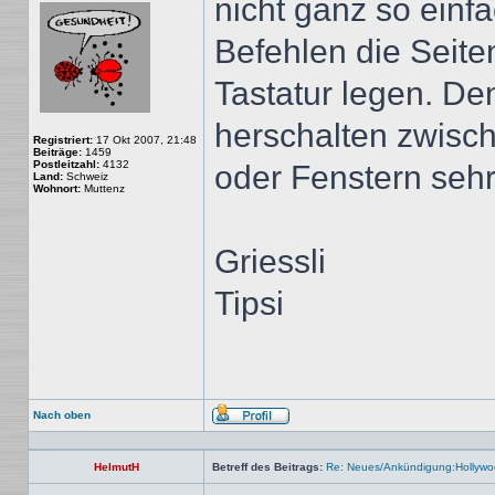
nicht ganz so einf
Befehlen die Seit
Tastatur legen. Den
herschalten zwisc
Registriert:
17 Okt 2007, 21:48
Beiträge:
1459
Postleitzahl:
4132
oder Fenstern sehr 
Land:
Schweiz
Wohnort:
Muttenz
Griessli
Tipsi
Nach oben
Profil
HelmutH
Betreff des Beitrags:
Re: Neues/Ankündigung:Hollywo