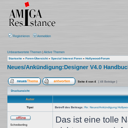
Registrieren
Anmelden
Unbeantwortete Themen
|
Aktive Themen
Startseite
»
Foren-Übersicht
»
Special Interest Foren
»
Hollywood-Forum
Neues/Ankündigung:Designer V4.0 Handbuch
Seite
4
von
4
[ 48 Beiträge ]
Ein neues Thema erstellen
Auf das Thema antworten
Druckansicht
Autor
Tipsi
Betreff des Beitrags:
Re: Neues/Ankündigung:Hollywo
Das ist eine tolle 
Offline
Schreiberling