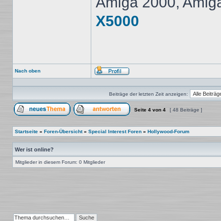
Amiga 2000, Amig
X5000
Nach oben
Profil
Beiträge der letzten Zeit anzeigen:
Seite
4
von
4
[ 48 Beiträge ]
Ein neues Thema erstellen
Auf das Thema antworten
Startseite
»
Foren-Übersicht
»
Special Interest Foren
»
Hollywood-Forum
Wer ist online?
Mitglieder in diesem Forum: 0 Mitglieder