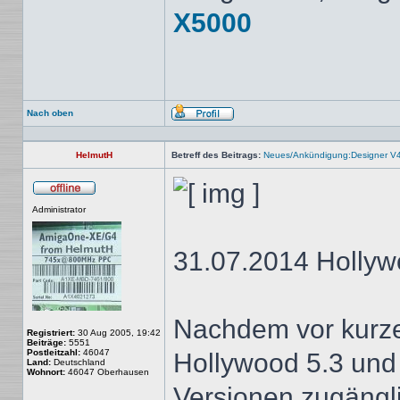
X5000
Nach oben
Profil
HelmutH
Betreff des Beitrags:
Neues/Ankündigung:Designer V4
Offline
Administrator
31.07.2014 Hollyw
Nachdem vor kurz
Registriert:
30 Aug 2005, 19:42
Beiträge:
5551
Postleitzahl:
46047
Hollywood 5.3 und 
Land:
Deutschland
Wohnort:
46047 Oberhausen
Versionen zugängli