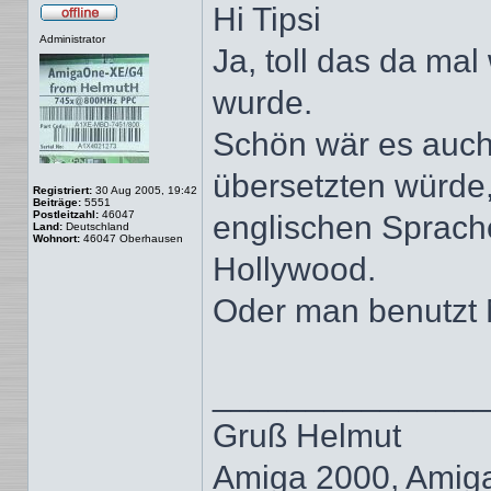
Hi Tipsi
Offline
Administrator
Ja, toll das da mal
wurde.
Schön wär es auch
übersetzten würde,
Registriert:
30 Aug 2005, 19:42
Beiträge:
5551
Postleitzahl:
46047
englischen Sprache 
Land:
Deutschland
Wohnort:
46047 Oberhausen
Hollywood.
Oder man benutzt 
______________
Gruß Helmut
Amiga 2000, Amig