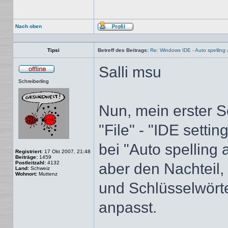
Nach oben
Profil
Tipsi
Betreff des Beitrags:
Re: Windows IDE - Auto spellin
Salli msu
Offline
Schreiberling
Nun, mein erster S
"File" - "IDE settin
bei "Auto spelling 
Registriert:
17 Okt 2007, 21:48
Beiträge:
1459
Postleitzahl:
4132
aber den Nachteil,
Land:
Schweiz
Wohnort:
Muttenz
und Schlüsselwört
anpasst.