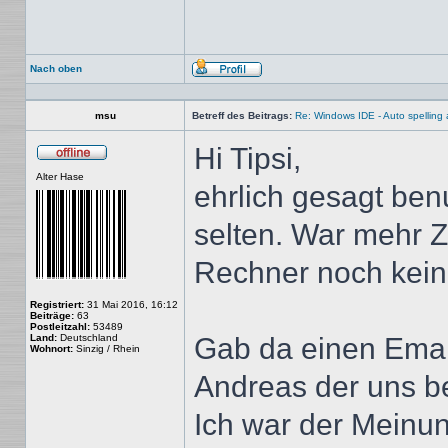
Nach oben
Profil
msu
Betreff des Beitrags:
Re: Windows IDE - Auto spellin
Hi Tipsi,
Offline
Alter Hase
ehrlich gesagt benu
selten. War mehr Z
Rechner noch kein 
Registriert:
31 Mai 2016, 16:12
Beiträge:
63
Postleitzahl:
53489
Land:
Deutschland
Gab da einen Emai
Wohnort:
Sinzig / Rhein
Andreas der uns b
Ich war der Meinun