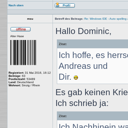
Nach oben
Profil
msu
Betreff des Beitrags:
Re: Windows IDE - Auto spellin
Hallo Dominic,
Offline
Alter Hase
Zitat:
Ich hoffe, es herr
Andreas und
Registriert:
31 Mai 2016, 16:12
Dir.
Beiträge:
63
Postleitzahl:
53489
Land:
Deutschland
Wohnort:
Sinzig / Rhein
Es gab keinen Kri
Ich schrieb ja:
Zitat:
Ich Nachhinein w