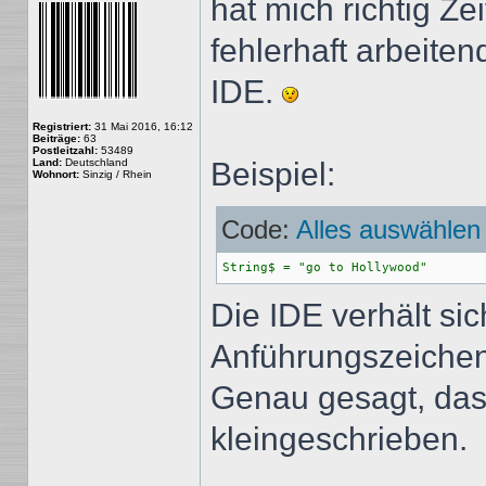
hat mich richtig Z
fehlerhaft arbeite
IDE.
Registriert:
31 Mai 2016, 16:12
Beiträge:
63
Postleitzahl:
53489
Land:
Deutschland
Beispiel:
Wohnort:
Sinzig / Rhein
Code:
Alles auswählen
String$ = "go to Hollywood"
Die IDE verhält sic
Anführungszeichen 
Genau gesagt, das 
kleingeschrieben.