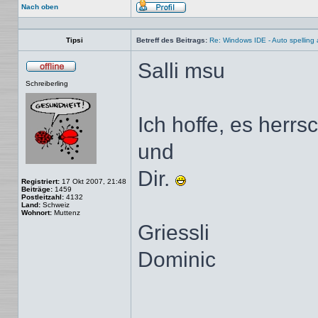
Nach oben
Profil
Tipsi
Betreff des Beitrags:
Re: Windows IDE - Auto spellin
Salli msu
Offline
Schreiberling
Ich hoffe, es herr
und
Dir.
Registriert:
17 Okt 2007, 21:48
Beiträge:
1459
Postleitzahl:
4132
Land:
Schweiz
Wohnort:
Muttenz
Griessli
Dominic