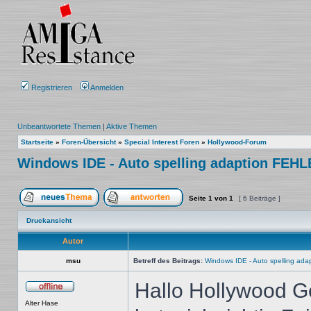
Registrieren
Anmelden
Unbeantwortete Themen
|
Aktive Themen
Startseite
»
Foren-Übersicht
»
Special Interest Foren
»
Hollywood-Forum
Windows IDE - Auto spelling adaption FEH
Seite
1
von
1
[ 6 Beiträge ]
Ein neues Thema erstellen
Auf das Thema antworten
Druckansicht
Autor
msu
Betreff des Beitrags:
Windows IDE - Auto spelling a
Hallo Hollywood 
Offline
Alter Hase