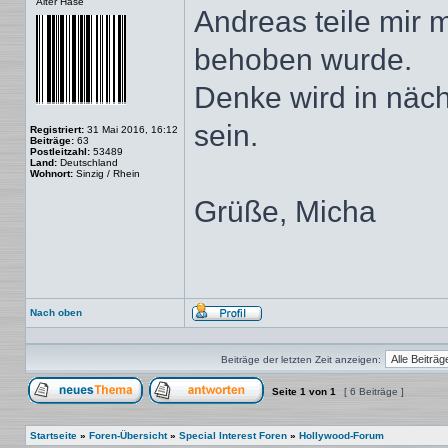
Alter Hase
Andreas teile mir m
behoben wurde.
Denke wird in näch
sein.
Registriert:
31 Mai 2016, 16:12
Beiträge:
63
Postleitzahl:
53489
Land:
Deutschland
Wohnort:
Sinzig / Rhein
Grüße, Micha
Nach oben
Profil
Beiträge der letzten Zeit anzeigen:
Seite
1
von
1
[ 6 Beiträge ]
Ein neues Thema erstellen
Auf das Thema antworten
Startseite
»
Foren-Übersicht
»
Special Interest Foren
»
Hollywood-Forum