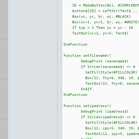
    ID = MakeButton(Nil, #SIMPLEBUT
    button$[ID] = LeftStr(Text$ .. 
    Box(xc, yc, br, wi, #BLACK)

    Box(xc+1, yc+1, br, wi, #WHITE)
    If typ = 2 Then yc = yc - 20

    TextOut(xc+2, yc+5, Text$) 

EndFunction

Function setfilename()

	DebugPrint (savename$)

	If StrLen(savename$) <> 0 

	  SetFillStyle(#FILLCOLOR)

	  Box(12, fny+6, 346, 19, $CfCfCf)

	  TextOut(12, fny+6, savename$)

	EndIf

EndFunction

Function setipadress()

	DebugPrint (ipadress$)

	If StrLen(ipadress$) <> 0 

	  SetFillStyle(#FILLCOLOR)

	  Box(12, ipy+5, 346, 19, $CfCfCf)

	  TextOut(12, ipy+5, ipadress$)
