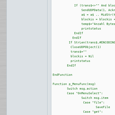
	    If (trans$<>"" And blockget = blockis)

		SendUDPData(1, Ackn$ .. MidStr(trans$,2,2,#ENCODING_RAW) , ipadress2$ , portnr) 

		a$ = a$ .. MidStr(trans$,4,-1,#ENCODING_RAW )

		blockis = blockis + 1

		temp$="Anzahl Bytes/Block: "  .. StrLen(trans$,#ENCODING_RAW) .. "  akt.Block: " .. blockget .. "   Insgesamt Bytes:  " .. StrLen(a$,#ENCODING_RAW)

		printstatus 

	    EndIf  

	   EndIf

	 If StrLen(trans$,#ENCODING_RAW) < 516 

	  CloseUDPObject(1)

	  trans$=""

	  blockis = Nil

	  printstatus

	EndIf

EndFunction	

Function p_MenuFunc(msg)

	Switch msg.action

	Case "OnMenuSelect":

		Switch msg.item

		 Case "file":

			SaveFile

		 Case "get":
