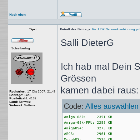
Nach oben
Profil
Tipsi
Betreff des Beitrags:
Re: UDP Netzwerkverbindung pr
Salli DieterG
Offline
Schreiberling
Ich hab mal Dein S
Grössen
kamen dabei raus:
Registriert:
17 Okt 2007, 21:48
Beiträge:
1458
Postleitzahl:
4132
Land:
Schweiz
Code:
Alles auswählen
Wohnort:
Muttenz
Amiga-68k:     2351 KB

Amiga-68k-FPU: 2288 KB

AmigaOS4:      3275 KB

AROS:          2961 KB

MorphOS:       2528 KB
