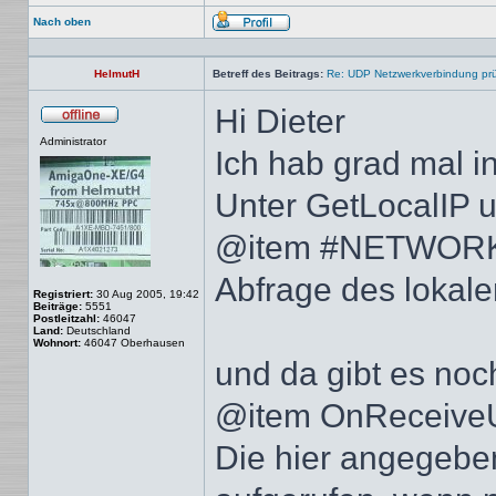
Nach oben
Profil
HelmutH
Betreff des Beitrags:
Re: UDP Netzwerkverbindung pr
Hi Dieter
Offline
Administrator
Ich hab grad mal 
Unter GetLocalIP u
@item #NETWOR
Abfrage des lokale
Registriert:
30 Aug 2005, 19:42
Beiträge:
5551
Postleitzahl:
46047
Land:
Deutschland
Wohnort:
46047 Oberhausen
und da gibt es noc
@item OnReceive
Die hier angegebe