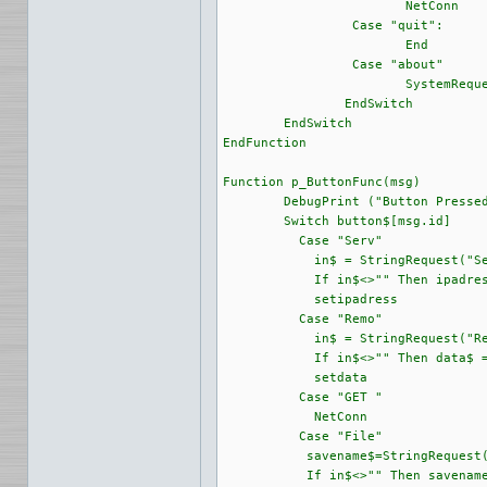
			NetConn

		 Case "quit":

			End

		 Case "about"

			SystemRequest("Netzwerktests in Hollywood", "Netzwerktests in Hollywood", "O.K.")			

		EndSwitch

	EndSwitch

EndFunction		

Function p_ButtonFunc(msg)

	DebugPrint ("Button Pressed !")

	Switch button$[msg.id]

	  Case "Serv"

	    in$ = StringRequest("Server", "IP-Adress or Hostname" , ipadress$ )

	    If in$<>"" Then ipadress$ = in$

	    setipadress

	  Case "Remo"

	    in$ = StringRequest("Remotefile", "only the file to get" , data$ )

	    If in$<>"" Then data$ = in$

	    setdata

	  Case "GET "

	    NetConn

	  Case "File"

	   savename$=StringRequest("Savefile", "The complete filename (with path)" , savename$ )

	   If in$<>"" Then savename$ = in$
