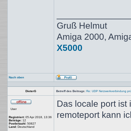
______________
Gruß Helmut
Amiga 2000, Amig
X5000
Nach oben
Profil
DieterG
Betreff des Beitrags:
Re: UDP Netzwerkverbindung pr
Das locale port ist
Offline
User
remoteport kann ic
Registriert:
05 Apr 2018, 13:36
Beiträge:
12
Postleitzahl:
50827
Land:
Deutschland