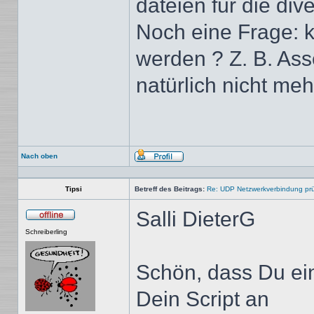
dateien für die di
Noch eine Frage: 
werden ? Z. B. Ass
natürlich nicht me
Nach oben
Profil
Tipsi
Betreff des Beitrags:
Re: UDP Netzwerkverbindung pr
Salli DieterG
Offline
Schreiberling
Schön, dass Du ein
Dein Script an