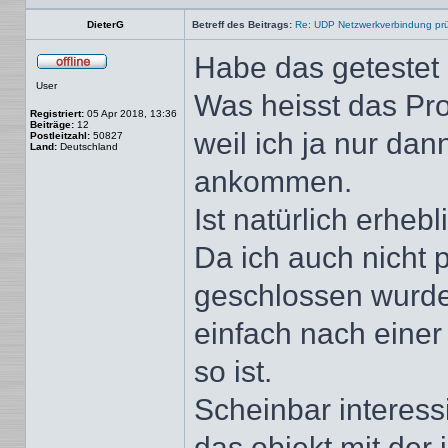
DieterG
Betreff des Beitrags:
Re: UDP Netzwerkverbindung pr
Habe das getestet 
Offline
User
Was heisst das Pr
Registriert:
05 Apr 2018, 13:36
Beiträge:
12
weil ich ja nur da
Postleitzahl:
50827
Land:
Deutschland
ankommen.
Ist natürlich erheb
Da ich auch nicht 
geschlossen wurde 
einfach nach einer
so ist.
Scheinbar interess
das objekt mit der 