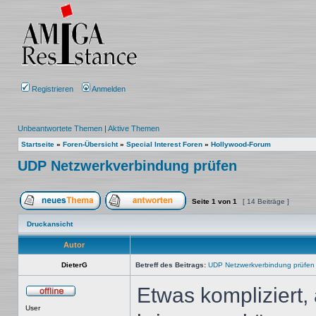
Registrieren
Anmelden
Unbeantwortete Themen
|
Aktive Themen
Startseite
»
Foren-Übersicht
»
Special Interest Foren
»
Hollywood-Forum
UDP Netzwerkverbindung prüfen
Seite
1
von
1
[ 14 Beiträge ]
Ein neues Thema erstellen
Auf das Thema antworten
Druckansicht
Autor
DieterG
Betreff des Beitrags:
UDP Netzwerkverbindung prüfen
Etwas kompliziert,
Offline
User