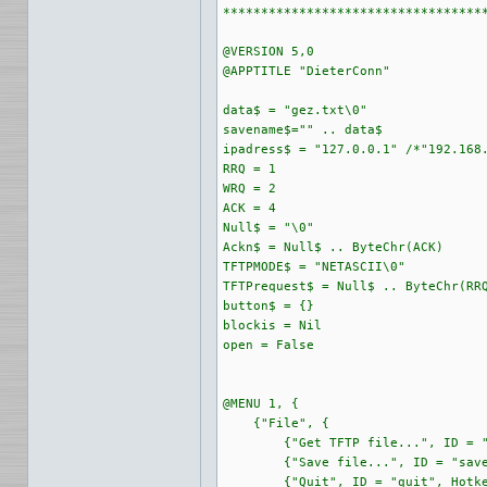
***********************************
@VERSION 5,0

@APPTITLE "DieterConn"

data$ = "gez.txt\0"

savename$="" .. data$

ipadress$ = "127.0.0.1"	/*"192.168.1.111"*/

RRQ = 1	

WRQ = 2

ACK = 4

Null$ = "\0"

Ackn$ = Null$ .. ByteChr(ACK)

TFTPMODE$ = "NETASCII\0"

TFTPrequest$ = Null$ .. ByteChr(RRQ
button$ = {}

blockis = Nil

open = False

@MENU 1, { 

    {"File", {

	{"Get TFTP file...", ID = "get", Hotkey = "G"},    

	{"Save file...", ID = "save", Hotkey = "S"},

	{"Quit", ID = "quit", Hotkey = "Q"}}},
