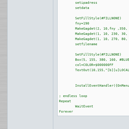
	setipadress

	setdata

	SetFillStyle(#FILLNONE)

	fny=190

	MakeGagdet(2, 10,fny ,350, 30,"Filename:")

	MakeGagdet(1, 10, 230, 30, 30,"...")

	MakeGagdet(1, 10, 270, 80, 30,"Save")

	setfilename

	SetFillStyle(#FILLNONE) 

	Box(5, 155, 380, 160, #BLUE)

	col=COLOR=$000000FF

	TextOut(10,155,"[b][u]LOCAL[b][u]",{COLOR = #BLUE})

	InstallEventHandler({OnMenuSelect = p_MenuFunc,OnReceiveUDPData = p_Receive})

; endless loop

Repeat

	WaitEvent
