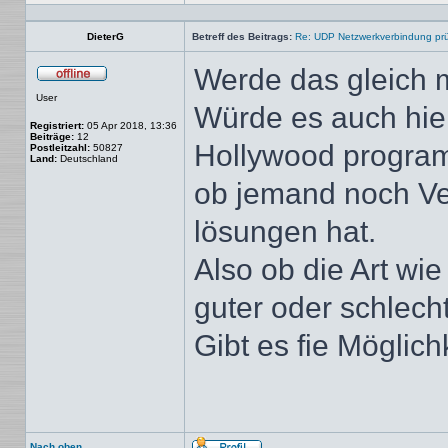
Profil
DieterG
Betreff des Beitrags:
Re: UDP Netzwerkverbindung pr
Werde das gleich 
Offline
User
Würde es auch hier
Registriert:
05 Apr 2018, 13:36
Beiträge:
12
Hollywood program
Postleitzahl:
50827
Land:
Deutschland
ob jemand noch V
lösungen hat.
Also ob die Art w
guter oder schlechte
Gibt es fie Möglich
Nach oben