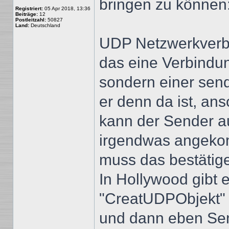
bringen zu können
Registriert:
05 Apr 2018, 13:36
Beiträge:
12
Postleitzahl:
50827
Land:
Deutschland
UDP Netzwerkverbi
das eine Verbindun
sondern einer sen
er denn da ist, an
kann der Sender a
irgendwas angekom
muss das bestätig
In Hollywood gibt 
"CreatUDPObjekt" 
und dann eben Se