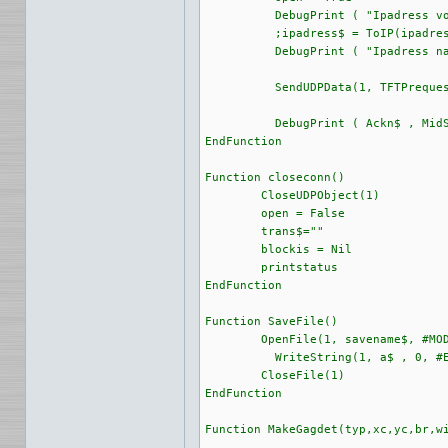
	  DebugPrint ( "Ipadress vorher =", ipadress$)

	  ;ipadress$ = ToIP(ipadress$) PRODUZIERT nur FEHLER !

	  DebugPrint ( "Ipadress nachher =", ipadress$)

	  SendUDPData(1, TFTPrequest$, ipadress$ , 69)

	  DebugPrint ( Ackn$ , MidStr(trans$,2,2,#ENCODING_RAW) ,"Ipadress=", ipadress$ ,"port:", portnr)

EndFunction	   

Function closeconn()

	CloseUDPObject(1)

	open = False

	trans$=""

	blockis = Nil

	printstatus

EndFunction

Function SaveFile()

	OpenFile(1, savename$, #MODE_WRITE )

	  WriteString(1, a$ , 0, #ENCODING_RAW)

	CloseFile(1)

EndFunction

Function MakeGagdet(typ,xc,yc,br,wi