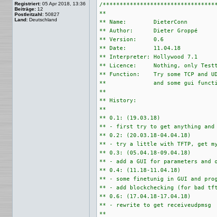
Registriert:
05 Apr 2018, 13:36
/**********************************
Beiträge:
12
**                                 
Postleitzahl:
50827
Land:
Deutschland
** Name:        DieterConn         
** Author:      Dieter Groppé      
** Version:     0.6                
** Date:        11.04.18           
** Interpreter: Hollywood 7.1      
** Licence:     Nothing, only Testt
** Function:    Try some TCP and UD
**              and some gui functi
**                                 
** History:                        
**                                 
** 0.1: (19.03.18)                 
** - first try to get anything and 
** 0.2: (20.03.18-04.04.18)        
** - try a little with TFTP, get my
** 0.3: (05.04.18-09.04.18)        
** - add a GUI for parameters and outputs  	      
** 0.4: (11.18-11.04.18)           
** - some finetunig in GUI and prog
** - add blockchecking (for bad tft
** 0.6: (17.04.18-17.04.18)        
** - rewrite to get receiveudpmsg  
**                                 