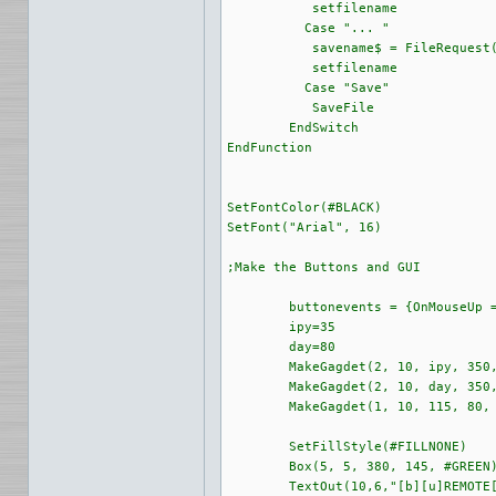
	   setfilename

	  Case "... " 

	   savename$ = FileRequest("Select a file")

	   setfilename

	  Case "Save"

	   SaveFile

	EndSwitch

EndFunction

SetFontColor(#BLACK) 

SetFont("Arial", 16)

;Make the Buttons and GUI

	buttonevents = {OnMouseUp = p_ButtonFunc, OnRightMouseUp = p_ButtonFunc}

	ipy=35

	day=80

	MakeGagdet(2, 10, ipy, 350, 30,"Server")

	MakeGagdet(2, 10, day, 350, 30,"Remotefile")

	MakeGagdet(1, 10, 115, 80, 30,"GET")

	SetFillStyle(#FILLNONE) 

	Box(5, 5, 380, 145, #GREEN)

	TextOut(10,6,"[b][u]REMOTE[b][u]",{COLOR = #GREEN})
