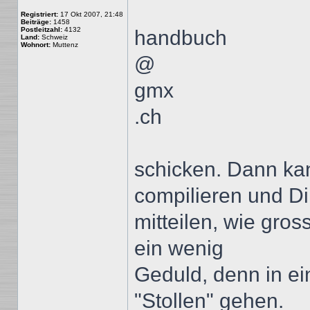
Registriert:
17 Okt 2007, 21:48
Beiträge:
1458
Postleitzahl:
4132
handbuch
Land:
Schweiz
Wohnort:
Muttenz
@
gmx
.ch
schicken. Dann ka
compilieren und Di
mitteilen, wie gro
ein wenig
Geduld, denn in ei
"Stollen" gehen.