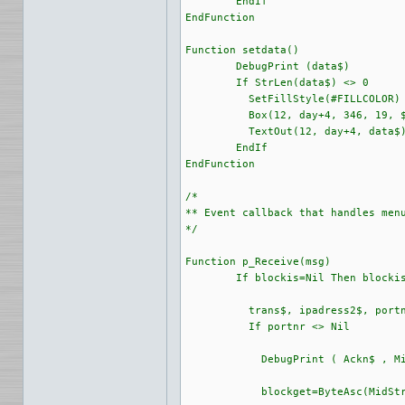
	EndIf

EndFunction

Function setdata()

	DebugPrint (data$)

	If StrLen(data$) <> 0 

	  SetFillStyle(#FILLCOLOR)

	  Box(12, day+4, 346, 19, $CfCfCf)

	  TextOut(12, day+4, data$)

	EndIf

EndFunction

/*

** Event callback that handles menu
*/

Function p_Receive(msg)

	If blockis=Nil Then blockis=$0001	

	  trans$, ipadress2$, portnr = ReceiveUDPData(1)

	  If portnr <> Nil

	    DebugPrint ( Ackn$ , MidStr(trans$,2,2,#ENCODING_RAW) ,"Ipadress=", ipadress2$ ,"port:", portnr)

	    blockget=ByteAsc(MidStr(trans$,2,1,#ENCODING_RAW))*256+ByteAsc(MidStr(trans$,3,1,#ENCODING_RAW))
