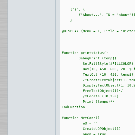
    {"?", {

	{"About...", ID = "about"}}}

    }

@DISPLAY {Menu = 1, Title = "Dieter
Function printstatus()

	DebugPrint (temp$)

	  SetFillStyle(#FILLCOLOR) 

	  Box(10, 450, 600, 20, $CfCfCf)

	  TextOut (10, 450, temp$)

	  /*CreateTextObject(1, temp$)

	  DisplayTextObject(1, 10,250)

	  FreeTextObject(1)*/

	  /*Locate (10,250)

	  Print (temp$)*/

EndFunction

Function NetConn()

	  a$ = ""

	  CreateUDPObject(1)

	  open = True
