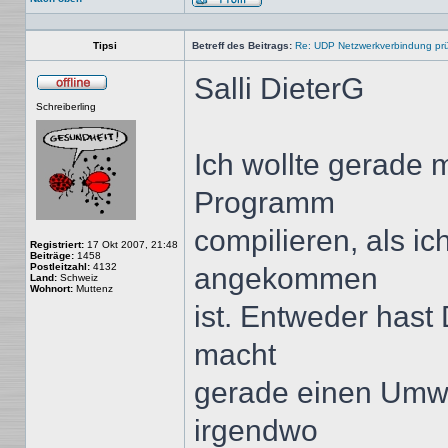
Profil
Tipsi
Betreff des Beitrags:
Re: UDP Netzwerkverbindung pr
Salli DieterG
Offline
Schreiberling
Ich wollte gerade 
Programm
compilieren, als ich
Registriert:
17 Okt 2007, 21:48
Beiträge:
1458
Postleitzahl:
4132
angekommen
Land:
Schweiz
Wohnort:
Muttenz
ist. Entweder hast
macht
gerade einen Umwe
irgendwo