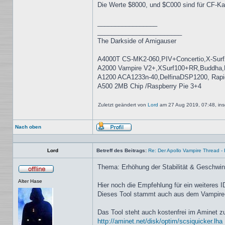
Die Werte $8000, und $C000 sind für CF-Ka
_________________
________________________
The Darkside of Amigauser
A4000T CS-MK2-060,PIV+Concertio,X-Surf
A2000 Vampire V2+,XSurf100+RR,Buddha
A1200 ACA1233n-40,DelfinaDSP1200, Rap
A500 2MB Chip /Raspberry Pie 3+4
Zuletzt geändert von
Lord
am 27 Aug 2019, 07:48, ins
Nach oben
Profil
Lord
Betreff des Beitrags:
Re: Der Apollo Vampire Thread - 
Thema: Erhöhung der Stabilität & Geschwi
Offline
Alter Hase
Hier noch die Empfehlung für ein weiteres
Dieses Tool stammt auch aus dem Vampire-T
Das Tool steht auch kostenfrei im Aminet z
http://aminet.net/disk/optim/scsiquicker.lha