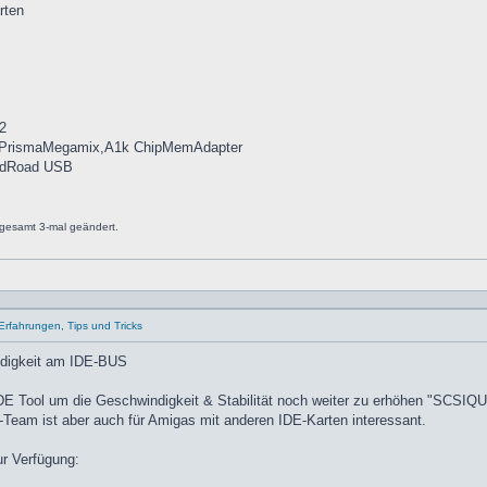
rten
2
,PrismaMegamix,A1k ChipMemAdapter
idRoad USB
gesamt 3-mal geändert.
Erfahrungen, Tips und Tricks
ndigkeit am IDE-BUS
 IDE Tool um die Geschwindigkeit & Stabilität noch weiter zu erhöhen "SCSI
eam ist aber auch für Amigas mit anderen IDE-Karten interessant.
ur Verfügung: