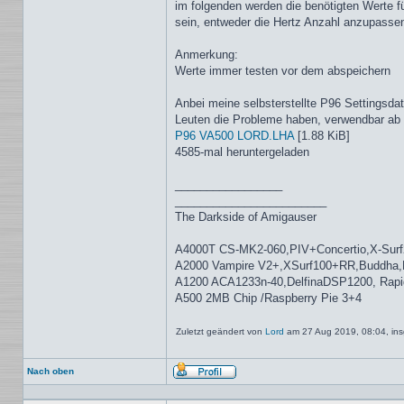
im folgenden werden die benötigten Werte fü
sein, entweder die Hertz Anzahl anzupassen
Anmerkung:
Werte immer testen vor dem abspeichern
Anbei meine selbsterstellte P96 Settingsda
Leuten die Probleme haben, verwendbar ab 
P96 VA500 LORD.LHA
[1.88 KiB]
4585-mal heruntergeladen
_________________
________________________
The Darkside of Amigauser
A4000T CS-MK2-060,PIV+Concertio,X-Surf
A2000 Vampire V2+,XSurf100+RR,Buddha
A1200 ACA1233n-40,DelfinaDSP1200, Rap
A500 2MB Chip /Raspberry Pie 3+4
Zuletzt geändert von
Lord
am 27 Aug 2019, 08:04, ins
Nach oben
Profil