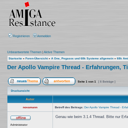
Registrieren
Anmelden
Unbeantwortete Themen
|
Aktive Themen
Startseite
»
Foren-Übersicht
»
A One, Pegasos und 68k Systeme allgemein
»
68k Am
Der Apollo Vampire Thread - Erfahrungen, T
Seite
1
von
1
[ 6 Beiträge ]
Ein neues Thema erstellen
Auf das Thema antworten
Druckansicht
Autor
novamann
Betreff des Beitrags:
Der Apollo Vampire Thread - Erfa
Genau wie beim 3.1.4 Thread. Bitte nur Erf
Offline
Administrator
_________________