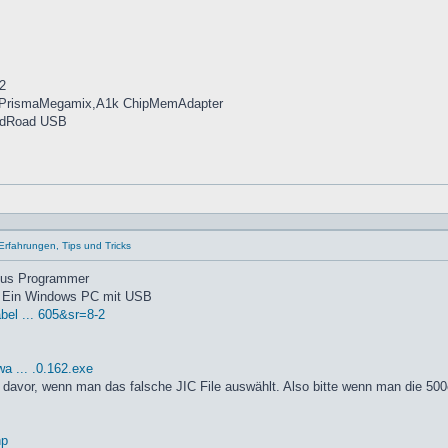
2
,PrismaMegamix,A1k ChipMemAdapter
idRoad USB
Erfahrungen, Tips und Tricks
tus Programmer
| Ein Windows PC mit USB
bel ... 605&sr=8-2
a ... .0.162.exe
t davor, wenn man das falsche JIC File auswählt. Also bitte wenn man die 500
hp