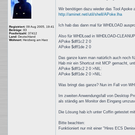
Wir benötigen dazu wieder das Tool Apoke 
http://aminet.net/util/shell/APoke.lha
Ich hab das dann mal für WHDLOAD ausprobi
Registriert:
09 Aug 2005, 19:41
Beiträge:
83
Postleitzahl:
37412
Also für WHDLoad in WHDLOAD-CLEANUP pa
Land:
Deutschland
Wohnort:
Herzberg am Harz
APoke $dff1c2 2 0
APoke $dff1de 2 0
Das ganze kann man natürlich auch noch f
Hab mir ein Shortcut mit MCP gemacht, unt
APoke $dff1c2 2 0 >NIL:
APoke $dff1de 2 0 >NIL:
Was bringt das ganze? Nun im Fall von WH
Im zweiten Anwendungsfall von Desktop Pr
als ständig am Monitor den Eingang umzusc
Die Lösung hab ich unter Coffin getestet
Bitte beachten:
Funktioniert nur mit einer "Hires ECS Deni