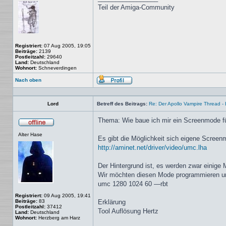
Teil der Amiga-Community
Registriert:
07 Aug 2005, 19:05
Beiträge:
2139
Postleitzahl:
29640
Land:
Deutschland
Wohnort:
Schneverdingen
Nach oben
Profil
Lord
Betreff des Beitrags:
Re: Der Apollo Vampire Thread - 
Thema: Wie baue ich mir ein Screenmode f
Offline
Alter Hase
Es gibt die Möglichkeit sich eigene Screen
http://aminet.net/driver/video/umc.lha
Der Hintergrund ist, es werden zwar einige 
Wir möchten diesen Mode programmieren und 
umc 1280 1024 60 —rbt
Registriert:
09 Aug 2005, 19:41
Beiträge:
83
Erklärung
Postleitzahl:
37412
Tool Auflösung Hertz
Land:
Deutschland
Wohnort:
Herzberg am Harz