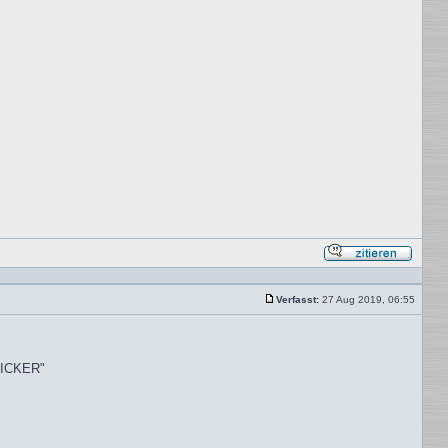
Mit
Zitat
antwor
Verfasst:
27 Aug 2019, 06:55
Beitrag
QUICKER"