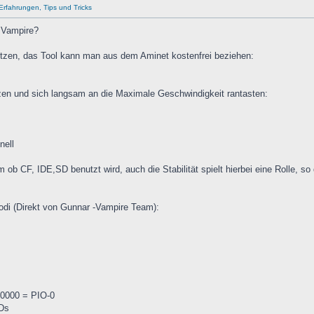
Erfahrungen, Tips und Tricks
 Vampire?
tzen, das Tool kann man aus dem Aminet kostenfrei beziehen:
tzen und sich langsam an die Maximale Geschwindigkeit rantasten:
m
nell
ob CF, IDE,SD benutzt wird, auch die Stabilität spielt hierbei eine Rolle, s
odi (Direkt von Gunnar -Vampire Team):
$0000 = PIO-0
HDs