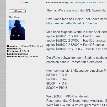
Lord
Betreff des Beitrags:
Re: Der Apollo Vampire Thread - 
Thema: Wie schalte ich den IDE Speed der
Offline
Alter Hase
Dazu kann man das kleine Tool Apoke benu
http://aminet.net/util/shell/APoke.lha
Man kann folgende Werte in einer Shell se
apoke $dd1020 2 $0000 = FastIDE aus
apoke $dd1020 2 $4000 = FastIDE langsa
apoke $dd1020 2 $8000 = FastIDE schnell
Registriert:
09 Aug 2005, 19:41
Beiträge:
83
apoke $dd1020 2 $C000 = FastIDE sau sch
Postleitzahl:
37412
Land:
Deutschland
Wohnort:
Herzberg am Harz
Die Werte schwanken sehr Stark je nachdem 
erheblich höhere Transferraten erreichen.
Hier nochmal die Erklärung der einzelnen M
$0000 = PIO-0
$4000 = PIO-4
$8000 = PIO-5
$C000 = PIO-5+
Wert $0000 = PIO-0 ist default.
Reset setzt das Chipset immer wieder auf 
Wert $4000 = PIO-4 ist ein guter Wert für 