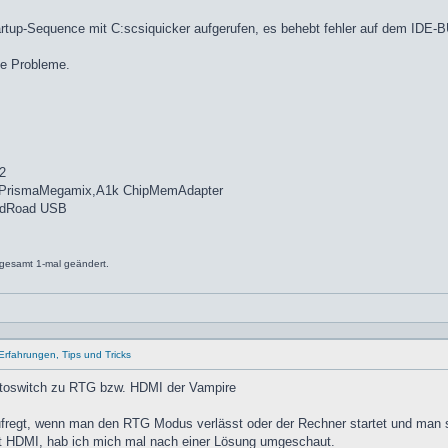
tartup-Sequence mit C:scsiquicker aufgerufen, es behebt fehler auf dem IDE
ne Probleme.
2
,PrismaMegamix,A1k ChipMemAdapter
idRoad USB
gesamt 1-mal geändert.
Erfahrungen, Tips und Tricks
toswitch zu RTG bzw. HDMI der Vampire
regt, wenn man den RTG Modus verlässt oder der Rechner startet und man si
tt HDMI, hab ich mich mal nach einer Lösung umgeschaut.