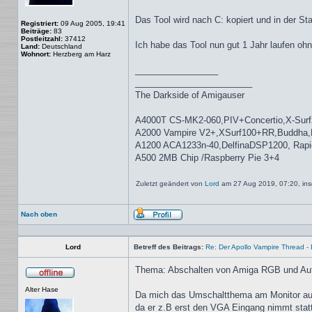
Das Tool wird nach C: kopiert und in der S
Registriert:
09 Aug 2005, 19:41
Beiträge:
83
Postleitzahl:
37412
Ich habe das Tool nun gut 1 Jahr laufen oh
Land:
Deutschland
Wohnort:
Herzberg am Harz
_________________
________________________
The Darkside of Amigauser
A4000T CS-MK2-060,PIV+Concertio,X-Surf
A2000 Vampire V2+,XSurf100+RR,Buddha
A1200 ACA1233n-40,DelfinaDSP1200, Rap
A500 2MB Chip /Raspberry Pie 3+4
Zuletzt geändert von
Lord
am 27 Aug 2019, 07:20, ins
Nach oben
Profil
Lord
Betreff des Beitrags:
Re: Der Apollo Vampire Thread - 
Thema: Abschalten von Amiga RGB und Au
Offline
Alter Hase
Da mich das Umschaltthema am Monitor auf
da er z.B erst den VGA Eingang nimmt sta