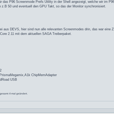
r das P96 Screenmode Prefs Utility in der Shell angezeigt, welche wir im P96 
 z.B 50 und eventuell den GPU Takt, so das der Monitor synchronisiert.
tei aus DEVS, hier sind nun alle relevanten Screenmodes drin, das war eine 
Core 2.11 mit dem aktuellen SAGA Treiberpaket.
2
,PrismaMegamix,A1k ChipMemAdapter
idRoad USB
gesamt 4-mal geändert.