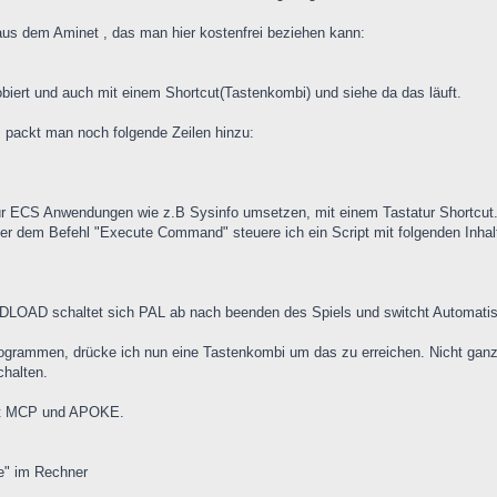
aus dem Aminet , das man hier kostenfrei beziehen kann:
ert und auch mit einem Shortcut(Tastenkombi) und siehe da das läuft.
ckt man noch folgende Zeilen hinzu:
ür ECS Anwendungen wie z.B Sysinfo umsetzen, mit einem Tastatur Shortcut
er dem Befehl "Execute Command" steuere ich ein Script mit folgenden Inhal
DLOAD schaltet sich PAL ab nach beenden des Spiels und switcht Automati
ogrammen, drücke ich nun eine Tastenkombi um das zu erreichen. Nicht ga
halten.
 mit MCP und APOKE.
se" im Rechner