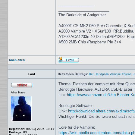
_________________
________________________
The Darkside of Amigauser
A4000T CS-MK2-060,PIV+Concertio,X-Surf
A2000 Vampire V2+,XSurf100+RR,Buddha
A1200 ACA1233n-40,DelfinaDSP1200, Rap
A500 2MB Chip /Raspberry Pie 3+4
Nach oben
Profil
Lord
Betreff des Beitrags:
Re: Der Apollo Vampire Thread - 
Thema: Flashen der Vampire mit dem Quar
Benötigte Hardware: ALTERA USB-Blaster 
Offline
Alter Hase
Link:
https://www.amazon.de/Usb-Blaster-Ka
Benötigte Software:
Link:
http://download.altera.com/akdlm/softw
Wichtiger Punkt: Die Software schützt nich
Core für die Vampire:
Registriert:
09 Aug 2005, 19:41
Beiträge:
83
https://wiki.apollo-accelerators.com/doku.p