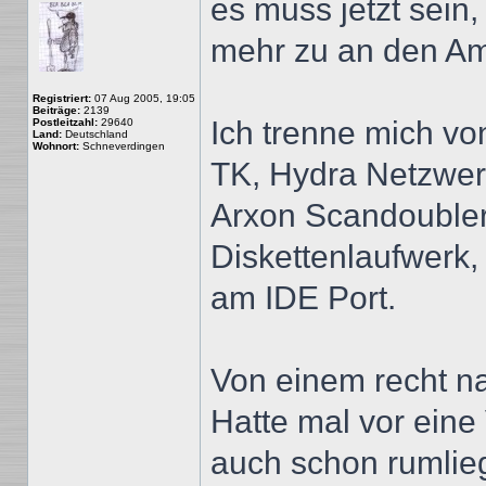
es muss jetzt sein
mehr zu an den A
Registriert:
07 Aug 2005, 19:05
Beiträge:
2139
Ich trenne mich v
Postleitzahl:
29640
Land:
Deutschland
Wohnort:
Schneverdingen
TK, Hydra Netzwerk
Arxon Scandouble
Diskettenlaufwerk,
am IDE Port.
Von einem recht na
Hatte mal vor eine
auch schon rumliegt