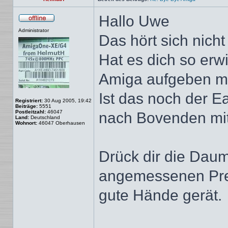
Hallo Uwe
Offline
Administrator
Das hört sich nicht
Hat es dich so er
Amiga aufgeben m
Ist das noch der E
Registriert:
30 Aug 2005, 19:42
Beiträge:
5551
Postleitzahl:
46047
nach Bovenden mi
Land:
Deutschland
Wohnort:
46047 Oberhausen
Drück dir die Dau
angemessenen Prei
gute Hände gerät.