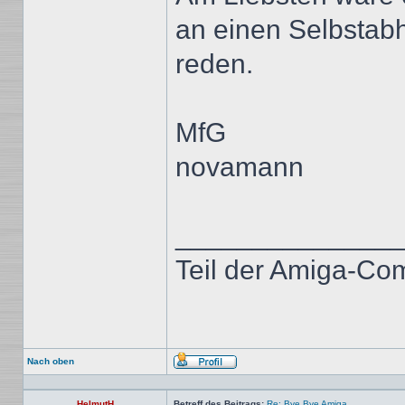
an einen Selbstabh
reden.
MfG
novamann
______________
Teil der Amiga-Co
Nach oben
Profil
HelmutH
Betreff des Beitrags:
Re: Bye Bye Amiga