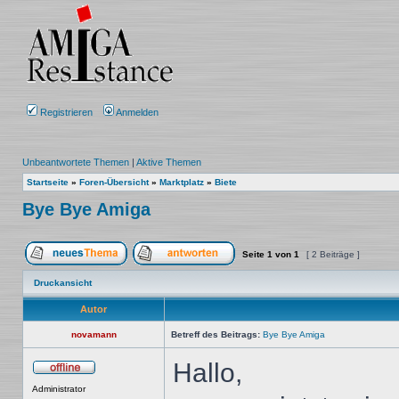
Registrieren
Anmelden
Unbeantwortete Themen
|
Aktive Themen
Startseite
»
Foren-Übersicht
»
Marktplatz
»
Biete
Bye Bye Amiga
Seite
1
von
1
[ 2 Beiträge ]
Ein neues Thema erstellen
Auf das Thema antworten
Druckansicht
Autor
novamann
Betreff des Beitrags:
Bye Bye Amiga
Hallo,
Offline
Administrator