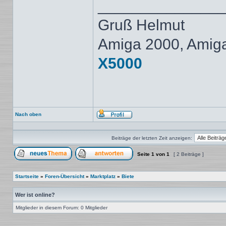
______________
Gruß Helmut
Amiga 2000, Amig
X5000
Nach oben
Profil
Beiträge der letzten Zeit anzeigen:
Seite
1
von
1
[ 2 Beiträge ]
Ein neues Thema erstellen
Auf das Thema antworten
Startseite
»
Foren-Übersicht
»
Marktplatz
»
Biete
Wer ist online?
Mitglieder in diesem Forum: 0 Mitglieder