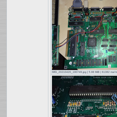
IMG_20210420_190749.jpg [ 5.98 MiB | 61382 mal be