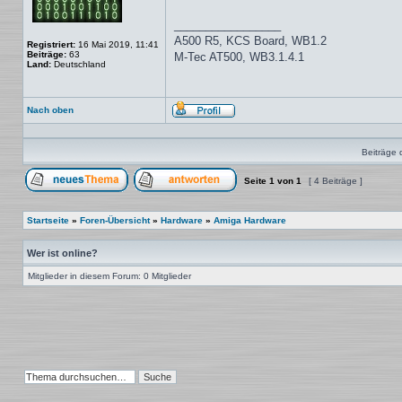
_________________
A500 R5, KCS Board, WB1.2
Registriert:
16 Mai 2019, 11:41
Beiträge:
63
M-Tec AT500, WB3.1.4.1
Land:
Deutschland
Nach oben
Profil
Beiträge 
Seite
1
von
1
[ 4 Beiträge ]
Ein neues Thema erstellen
Auf das Thema antworten
Startseite
»
Foren-Übersicht
»
Hardware
»
Amiga Hardware
Wer ist online?
Mitglieder in diesem Forum: 0 Mitglieder