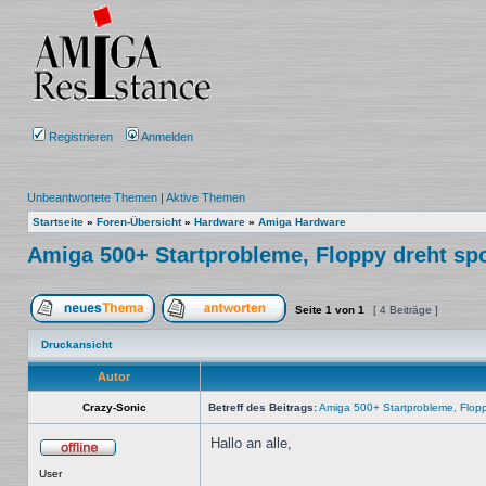
Registrieren
Anmelden
Unbeantwortete Themen
|
Aktive Themen
Startseite
»
Foren-Übersicht
»
Hardware
»
Amiga Hardware
Amiga 500+ Startprobleme, Floppy dreht spor
Seite
1
von
1
[ 4 Beiträge ]
Ein neues Thema erstellen
Auf das Thema antworten
Druckansicht
Autor
Crazy-Sonic
Betreff des Beitrags:
Amiga 500+ Startprobleme, Floppy
Hallo an alle,
Offline
User