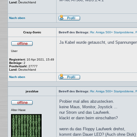
Land:
Deutschland
Nach oben
Profil
Crazy-Sonic
Betreff des Beitrags:
Re: Amiga 500+ Startprobleme, Fl
Ja Kabel wurde getauscht, und Spannungen
Offline
User
Registriert:
10 Apr 2021, 15:49
Beiträge:
2
Postleitzahl:
27777
Land:
Deutschland
Nach oben
Profil
jessblue
Betreff des Beitrags:
Re: Amiga 500+ Startprobleme, Fl
Probier mal alles abzustecken.
keine Maus, Monitor, Joystick ...
Offline
Alter Hase
nur Strom und das Laufwerk.
klackt er dann beim einschalten?
wenn du das Floppy Laufwerk drehst,
kommt dann Dauer LED? (Auch ohne Disk)