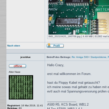
IMG_20210420_190709.jpg [ 4.48 MiB | 61382 mal be
Nach oben
Profil
jessblue
Betreff des Beitrags:
Re: Amiga 500+ Startprobleme, Fl
Hallo Crazy,
Offline
Alter Hase
erst mal willkommen im Forum.
hast du Floppy Kabel mal getauscht?
ich meine sowas mal gehabt zu haben mit 
evtl auch mal Spannungsversorung prüfen
_________________
A500 R5, KCS Board, WB1.2
Registriert:
16 Mai 2019, 11:41
Beiträge:
63
M-Tec AT500, WB3.1.4.1