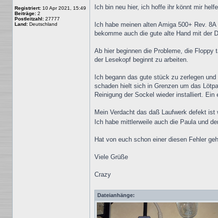
Ich bin neu hier, ich hoffe ihr könnt mir helf
Registriert:
10 Apr 2021, 15:49
Beiträge:
2
Postleitzahl:
27777
Ich habe meinen alten Amiga 500+ Rev. 8A 
Land:
Deutschland
bekomme auch die gute alte Hand mit der Di
Ab hier beginnen die Probleme, die Floppy t
der Lesekopf beginnt zu arbeiten.
Ich begann das gute stück zu zerlegen und m
schaden hielt sich in Grenzen um das Lötpad
Reinigung der Sockel wieder installiert. Ei
Mein Verdacht das daß Laufwerk defekt ist w
Ich habe mittlerweile auch die Paula und de
Hat von euch schon einer diesen Fehler geh
Viele Grüße
Crazy
Dateianhänge: