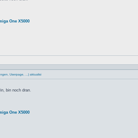
miga One X5000
gen, Userpage, ...) aktualisi
in, bin noch dran.
miga One X5000