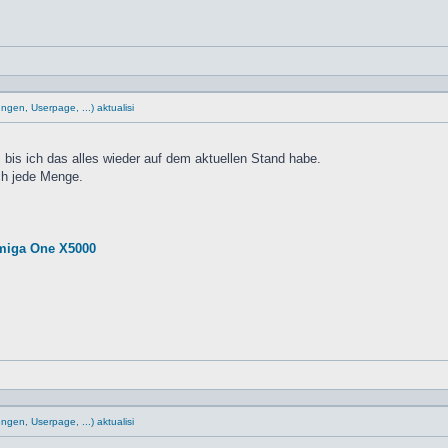
gen, Userpage, ...) aktualisi
bis ich das alles wieder auf dem aktuellen Stand habe.
ch jede Menge.
miga One X5000
gen, Userpage, ...) aktualisi