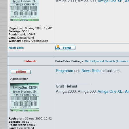
Amiga 2000, Amiga 500,
Amiga One XE
,
A
Registriert:
30 Aug 2005, 19:42
Beiträge:
5551
Postleitzahl:
46047
Land:
Deutschland
Wohnort:
46047 Oberhausen
Nach oben
Profil
HelmutH
Betreff des Beitrags:
Re: Hollywood Bereich (Anwendun
Programm
und
News Seite
aktualisiert.
Offline
Administrator
_________________
Gruß Helmut
Amiga 2000, Amiga 500,
Amiga One XE
,
A
Registriert:
30 Aug 2005, 19:42
Beiträge:
5551
Postleitzahl:
46047
Land:
Deutschland