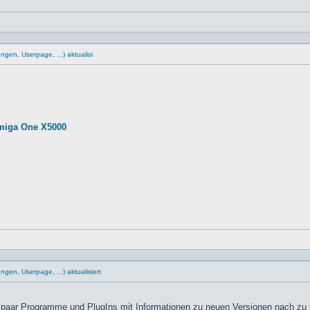
gen, Userpage, ...) aktualisi
miga One X5000
en, Userpage, ...) aktualisiert
paar Programme und PlugIns mit Informationen zu neuen Versionen nach zu 