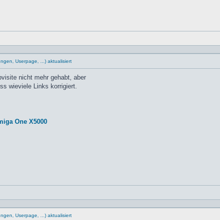
en, Userpage, ...) aktualisiert
pvisite nicht mehr gehabt, aber
 wieviele Links korrigiert.
miga One X5000
en, Userpage, ...) aktualisiert