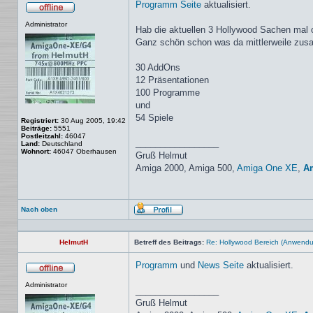
Programm Seite
aktualisiert.
Offline
Administrator
Hab die aktuellen 3 Hollywood Sachen mal 
Ganz schön schon was da mittlerweile zu
30 AddOns
12 Präsentationen
100 Programme
und
54 Spiele
Registriert:
30 Aug 2005, 19:42
Beiträge:
5551
Postleitzahl:
46047
_________________
Land:
Deutschland
Wohnort:
46047 Oberhausen
Gruß Helmut
Amiga 2000, Amiga 500,
Amiga One XE
,
A
Nach oben
Profil
HelmutH
Betreff des Beitrags:
Re: Hollywood Bereich (Anwendun
Programm
und
News Seite
aktualisiert.
Offline
Administrator
_________________
Gruß Helmut