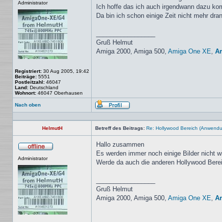
Administrator
Ich hoffe das ich auch irgendwann dazu ko
Da bin ich schon einige Zeit nicht mehr dr
_________________
Gruß Helmut
Amiga 2000, Amiga 500,
Amiga One XE
,
A
Registriert:
30 Aug 2005, 19:42
Beiträge:
5551
Postleitzahl:
46047
Land:
Deutschland
Wohnort:
46047 Oberhausen
Nach oben
Profil
HelmutH
Betreff des Beitrags:
Re: Hollywood Bereich (Anwendung
Hallo zusammen
Es werden immer noch einige Bilder nicht w
Offline
Administrator
Werde da auch die anderen Hollywood Bereic
_________________
Gruß Helmut
Amiga 2000, Amiga 500,
Amiga One XE
,
A