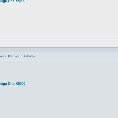
miga One X5000
gen, Userpage, ...) aktualisi
miga One X5000