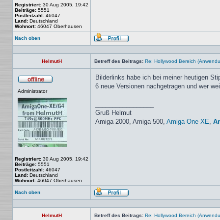
Registriert:
30 Aug 2005, 19:42
Beiträge:
5551
Postleitzahl:
46047
Land:
Deutschland
Wohnort:
46047 Oberhausen
Nach oben
Profil
HelmutH
Betreff des Beitrags:
Re: Hollywood Bereich (Anwendung
Bilderlinks habe ich bei meiner heutigen Sti
6 neue Versionen nachgetragen und wer weiss
Offline
Administrator
_________________
Gruß Helmut
Amiga 2000, Amiga 500,
Amiga One XE
,
A
Registriert:
30 Aug 2005, 19:42
Beiträge:
5551
Postleitzahl:
46047
Land:
Deutschland
Wohnort:
46047 Oberhausen
Nach oben
Profil
HelmutH
Betreff des Beitrags:
Re: Hollywood Bereich (Anwendung