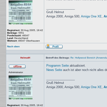
_________________
Gruß Helmut
Amiga 2000, Amiga 500,
Amiga One XE
,
A
Registriert:
30 Aug 2005, 19:42
Beiträge:
5551
Postleitzahl:
46047
Land:
Deutschland
Wohnort:
46047 Oberhausen
Nach oben
Profil
HelmutH
Betreff des Beitrags:
Re: Hollywood Bereich (Anwendun
Programm Seite
aktualisiert.
News Seite
auch ist aber noch nicht alles dr
Offline
Administrator
_________________
Gruß Helmut
Amiga 2000, Amiga 500,
Amiga One XE
,
A
Registriert:
30 Aug 2005, 19:42