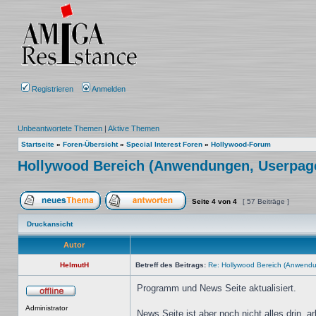
Registrieren
Anmelden
Unbeantwortete Themen
|
Aktive Themen
Startseite
»
Foren-Übersicht
»
Special Interest Foren
»
Hollywood-Forum
Hollywood Bereich (Anwendungen, Userpage, 
Seite
4
von
4
[ 57 Beiträge ]
Ein neues Thema erstellen
Auf das Thema antworten
Druckansicht
Autor
HelmutH
Betreff des Beitrags:
Re: Hollywood Bereich (Anwendun
Programm und News Seite aktualisiert.
Offline
Administrator
News Seite ist aber noch nicht alles drin, a