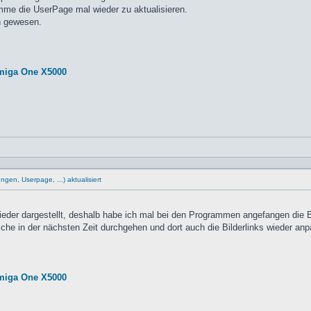
mme die UserPage mal wieder zu aktualisieren.
an gewesen.
miga One X5000
en, Userpage, ...) aktualisiert
ieder dargestellt, deshalb habe ich mal bei den Programmen angefangen die B
he in der nächsten Zeit durchgehen und dort auch die Bilderlinks wieder an
miga One X5000