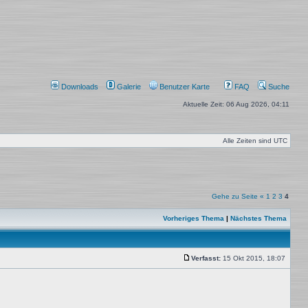
Downloads
Galerie
Benutzer Karte
FAQ
Suche
Aktuelle Zeit: 06 Aug 2026, 04:11
Alle Zeiten sind
UTC
Gehe zu Seite
«
1
2
3
4
Vorheriges Thema
|
Nächstes Thema
Verfasst:
15 Okt 2015, 18:07
Beitrag