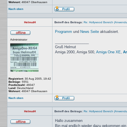
Wohnort:
46047 Oberhausen
Nach oben
Profil
HelmutH
Betreff des Beitrags:
Re: Hollywood Bereich (Anwendun
Programm
und
News Seite
aktualisiert.
Offline
Administrator
_________________
Gruß Helmut
Amiga 2000, Amiga 500,
Amiga One XE
,
A
Registriert:
30 Aug 2005, 19:42
Beiträge:
5551
Postleitzahl:
46047
Land:
Deutschland
Wohnort:
46047 Oberhausen
Nach oben
Profil
HelmutH
Betreff des Beitrags:
Re: Hollywood Bereich (Anwendung
Hallo zusammen
Bin mal endlich wieder dazu gekommen ein 
Offline