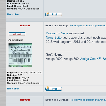
Beiträge:
5551
Postleitzahl:
46047
Land:
Deutschland
Wohnort:
46047 Oberhausen
Nach oben
Profil
HelmutH
Betreff des Beitrags:
Re: Hollywood Bereich (Anwendun
Programm Seite
aktualisiert.
News Seite
auch, aber das dauert noch was 
Offline
Administrator
2015 wird langsam, 2013 und 2014 fehlt no
_________________
Gruß Helmut
Amiga 2000, Amiga 500,
Amiga One XE
,
A
Registriert:
30 Aug 2005, 19:42
Beiträge:
5551
Postleitzahl:
46047
Land:
Deutschland
Wohnort:
46047 Oberhausen
Nach oben
Profil
HelmutH
Betreff des Beitrags:
Re: Hollywood Bereich (Anwendun