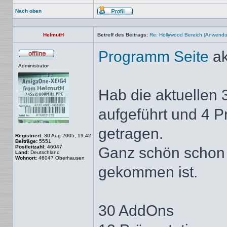
Nach oben
Profil
HelmutH
Betreff des Beitrags:
Re: Hollywood Bereich (Anwendun
Programm Seite
ak
Offline
Administrator
Hab die aktuellen
aufgeführt und 4 
getragen.
Registriert:
30 Aug 2005, 19:42
Beiträge:
5551
Postleitzahl:
46047
Ganz schön schon 
Land:
Deutschland
Wohnort:
46047 Oberhausen
gekommen ist.
30 AddOns