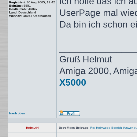
Ich hoffe das ich
Registriert:
30 Aug 2005, 19:42
Beiträge:
5551
Postleitzahl:
46047
UserPage mal wiede
Land:
Deutschland
Wohnort:
46047 Oberhausen
Da bin ich schon e
______________
Gruß Helmut
Amiga 2000, Amig
X5000
Nach oben
Profil
HelmutH
Betreff des Beitrags:
Re: Hollywood Bereich (Anwendung