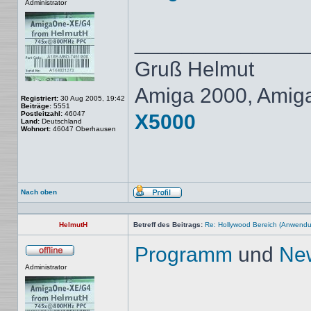
Administrator
______________
Gruß Helmut
Amiga 2000, Amig
Registriert:
30 Aug 2005, 19:42
Beiträge:
5551
Postleitzahl:
46047
X5000
Land:
Deutschland
Wohnort:
46047 Oberhausen
Nach oben
Profil
HelmutH
Betreff des Beitrags:
Re: Hollywood Bereich (Anwendun
Programm
und
New
Offline
Administrator
______________