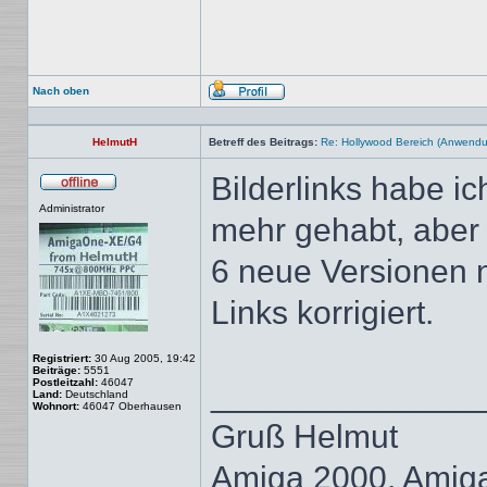
Nach oben
Profil
HelmutH
Betreff des Beitrags:
Re: Hollywood Bereich (Anwendung
Bilderlinks habe ic
Offline
Administrator
mehr gehabt, aber
6 neue Versionen 
Links korrigiert.
Registriert:
30 Aug 2005, 19:42
Beiträge:
5551
Postleitzahl:
46047
______________
Land:
Deutschland
Wohnort:
46047 Oberhausen
Gruß Helmut
Amiga 2000, Amig