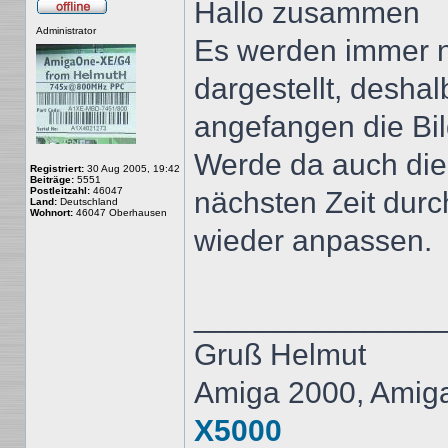
Hallo zusammen
Offline
Administrator
Es werden immer no
dargestellt, desh
angefangen die Bil
Werde da auch die
Registriert:
30 Aug 2005, 19:42
Beiträge:
5551
Postleitzahl:
46047
nächsten Zeit durc
Land:
Deutschland
Wohnort:
46047 Oberhausen
wieder anpassen.
______________
Gruß Helmut
Amiga 2000, Amig
X5000