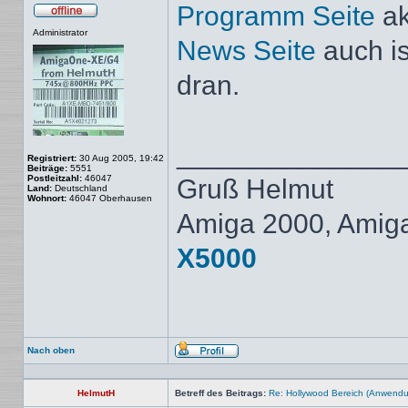
Programm Seite
ak
Offline
Administrator
News Seite
auch is
dran.
______________
Registriert:
30 Aug 2005, 19:42
Beiträge:
5551
Postleitzahl:
46047
Gruß Helmut
Land:
Deutschland
Wohnort:
46047 Oberhausen
Amiga 2000, Amig
X5000
Nach oben
Profil
HelmutH
Betreff des Beitrags:
Re: Hollywood Bereich (Anwendun