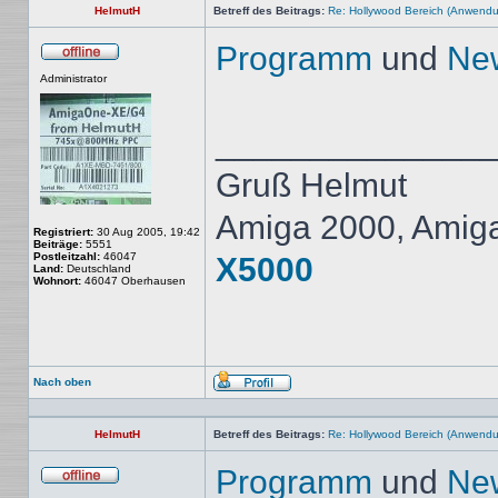
HelmutH
Betreff des Beitrags:
Re: Hollywood Bereich (Anwendun
Programm
und
New
Offline
Administrator
______________
Gruß Helmut
Amiga 2000, Amig
Registriert:
30 Aug 2005, 19:42
Beiträge:
5551
Postleitzahl:
46047
X5000
Land:
Deutschland
Wohnort:
46047 Oberhausen
Nach oben
Profil
HelmutH
Betreff des Beitrags:
Re: Hollywood Bereich (Anwendun
Programm
und
New
Offline