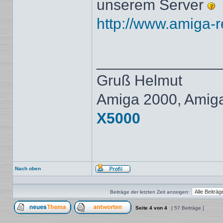
unserem Server
http://www.amiga-re
______________
Gruß Helmut
Amiga 2000, Amig
X5000
Nach oben
Profil
Beiträge der letzten Zeit anzeigen:
Seite
4
von
4
[ 57 Beiträge ]
Ein neues Thema erstellen
Auf das Thema antworten