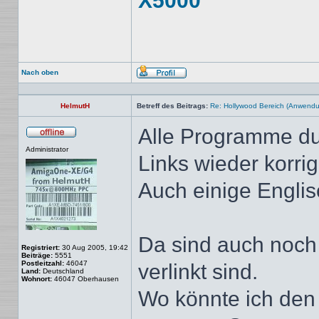
X5000
Nach oben
Profil
HelmutH
Betreff des Beitrags:
Re: Hollywood Bereich (Anwendung
Alle Programme du
Offline
Administrator
Links wieder korrig
Auch einige Englis
Da sind auch noch 
Registriert:
30 Aug 2005, 19:42
Beiträge:
5551
Postleitzahl:
46047
verlinkt sind.
Land:
Deutschland
Wohnort:
46047 Oberhausen
Wo könnte ich den 