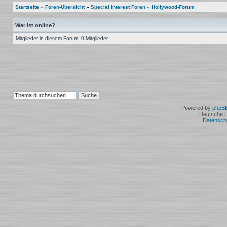
Startseite
»
Foren-Übersicht
»
Special Interest Foren
»
Hollywood-Forum
Wer ist online?
Mitglieder in diesem Forum: 0 Mitglieder
Powered by
phpB
Deutsche 
Datensch