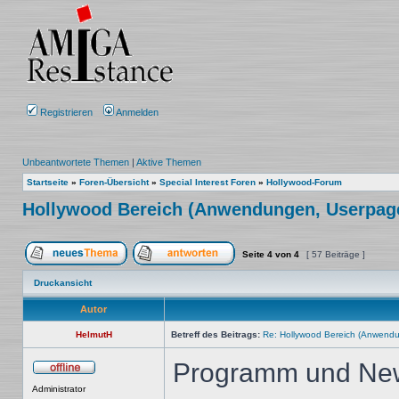
Registrieren
Anmelden
Unbeantwortete Themen
|
Aktive Themen
Startseite
»
Foren-Übersicht
»
Special Interest Foren
»
Hollywood-Forum
Hollywood Bereich (Anwendungen, Userpage, 
Seite
4
von
4
[ 57 Beiträge ]
Ein neues Thema erstellen
Auf das Thema antworten
Druckansicht
Autor
HelmutH
Betreff des Beitrags:
Re: Hollywood Bereich (Anwendun
Programm und News 
Offline
Administrator