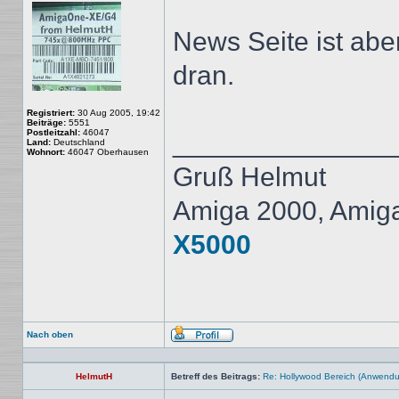
News Seite ist aber
dran.
Registriert:
30 Aug 2005, 19:42
Beiträge:
5551
Postleitzahl:
46047
______________
Land:
Deutschland
Wohnort:
46047 Oberhausen
Gruß Helmut
Amiga 2000, Amig
X5000
Nach oben
Profil
HelmutH
Betreff des Beitrags:
Re: Hollywood Bereich (Anwendun