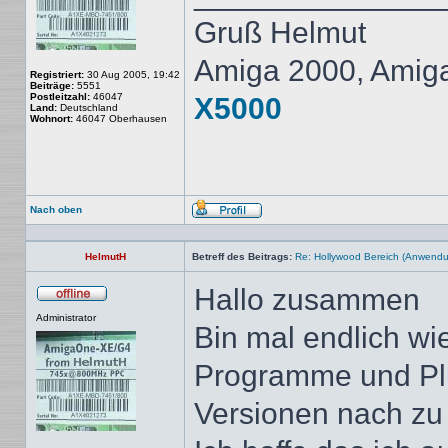
Gruß Helmut
Amiga 2000, Amig
Registriert:
30 Aug 2005, 19:42
Beiträge:
5551
Postleitzahl:
46047
X5000
Land:
Deutschland
Wohnort:
46047 Oberhausen
Nach oben
Profil
HelmutH
Betreff des Beitrags:
Re: Hollywood Bereich (Anwendung
Hallo zusammen
Offline
Administrator
Bin mal endlich w
Programme und Plu
Versionen nach zu 