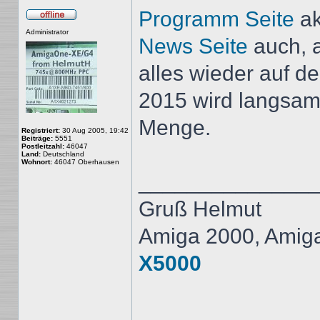
Programm Seite
ak
Offline
Administrator
News Seite
auch, a
alles wieder auf d
2015 wird langsam
Menge.
Registriert:
30 Aug 2005, 19:42
Beiträge:
5551
Postleitzahl:
46047
Land:
Deutschland
Wohnort:
46047 Oberhausen
______________
Gruß Helmut
Amiga 2000, Amig
X5000