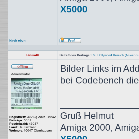
X5000
Nach oben
Profil
HelmutH
Betreff des Beitrags:
Re: Hollywood Bereich (Anwendung
Bilder Links im Ad
Offline
Administrator
bei Codebench die 
______________
Gruß Helmut
Registriert:
30 Aug 2005, 19:42
Beiträge:
5551
Postleitzahl:
46047
Amiga 2000, Amig
Land:
Deutschland
Wohnort:
46047 Oberhausen