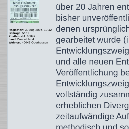
über 20 Jahren entw
bisher unveröffent
denen ursprünglic
Registriert:
30 Aug 2005, 19:42
Beiträge:
5551
Postleitzahl:
46047
gearbeitet wurde (
Land:
Deutschland
Wohnort:
46047 Oberhausen
Entwicklungszweig)
und alle neuen Ent
Veröffentlichung b
Entwicklungszweige
vollständig zusam
erheblichen Diver
zeitaufwändige Au
methodisch und sor