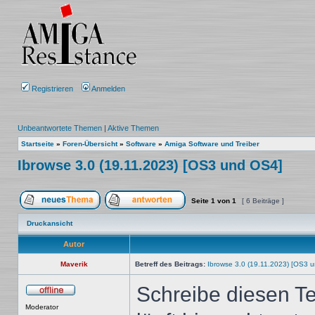
Registrieren
Anmelden
Unbeantwortete Themen
|
Aktive Themen
Startseite
»
Foren-Übersicht
»
Software
»
Amiga Software und Treiber
Ibrowse 3.0 (19.11.2023) [OS3 und OS4]
Seite
1
von
1
[ 6 Beiträge ]
Ein neues Thema erstellen
Auf das Thema antworten
Druckansicht
Autor
Maverik
Betreff des Beitrags:
Ibrowse 3.0 (19.11.2023) [OS3 
Schreibe diesen Te
Offline
Moderator