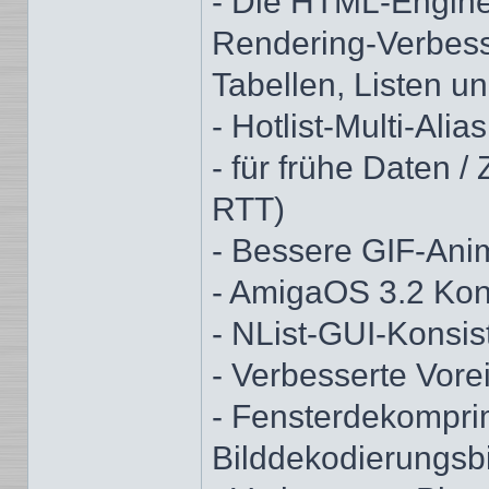
- Die HTML-Engine
Rendering-Verbess
Tabellen, Listen und
- Hotlist-Multi-Alia
- für frühe Daten 
RTT)
- Bessere GIF-Ani
- AmigaOS 3.2 Kon
- NList-GUI-Konsis
- Verbesserte Vore
- Fensterdekompri
Bilddekodierungsb