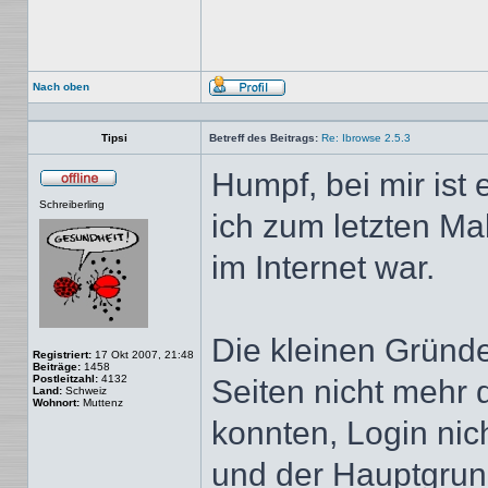
Nach oben
Profil
Tipsi
Betreff des Beitrags:
Re: Ibrowse 2.5.3
Humpf, bei mir ist 
Offline
Schreiberling
ich zum letzten M
im Internet war.
Die kleinen Gründe
Registriert:
17 Okt 2007, 21:48
Beiträge:
1458
Postleitzahl:
4132
Seiten nicht mehr 
Land:
Schweiz
Wohnort:
Muttenz
konnten, Login nic
und der Hauptgrund