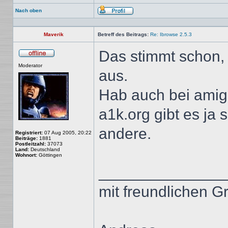
Nach oben
Profil
Maverik
Betreff des Beitrags:
Re: Ibrowse 2.5.3
Das stimmt schon, 
Offline
Moderator
aus.
Hab auch bei amig
a1k.org gibt es ja
andere.
Registriert:
07 Aug 2005, 20:22
Beiträge:
1881
Postleitzahl:
37073
Land:
Deutschland
Wohnort:
Göttingen
______________
mit freundlichen G