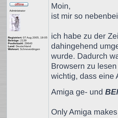
Moin,
Offline
Administrator
ist mir so nebenbei
ich habe zu der Zei
Registriert:
07 Aug 2005, 19:05
Beiträge:
2139
dahingehend umge
Postleitzahl:
29640
Land:
Deutschland
Wohnort:
Schneverdingen
wurde. Dadurch wa
Browsern zu lesen
wichtig, dass eine
Amiga ge- und
BE
Only Amiga makes it