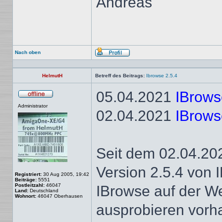
Andreas
Nach oben
Profil
HelmutH
Betreff des Beitrags:
Ibrowse 2.5.4
05.04.2021
IBrows
Offline
Administrator
02.04.2021
IBrows
Seit dem 02.04.202
Version 2.5.4 von 
Registriert:
30 Aug 2005, 19:42
Beiträge:
5551
Postleitzahl:
46047
IBrowse auf der W
Land:
Deutschland
Wohnort:
46047 Oberhausen
ausprobieren vorh