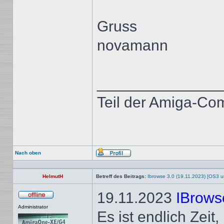
Gruss
novamann
______________
Teil der Amiga-Co
Nach oben
Profil
HelmutH
Betreff des Beitrags:
Ibrowse 3.0 (19.11.2023) [OS3 
19.11.2023
IBrowse
Offline
Administrator
Es ist endlich Zeit,