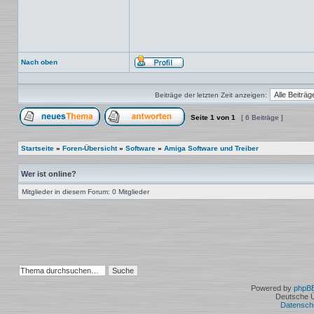
Nach oben
Profil
Beiträge der letzten Zeit anzeigen:
Seite
1
von
1
[ 6 Beiträge ]
Ein neues Thema erstellen
Auf das Thema antworten
Startseite
»
Foren-Übersicht
»
Software
»
Amiga Software und Treiber
Wer ist online?
Mitglieder in diesem Forum: 0 Mitglieder
Powered by
phpB
Deutsche 
Datensch