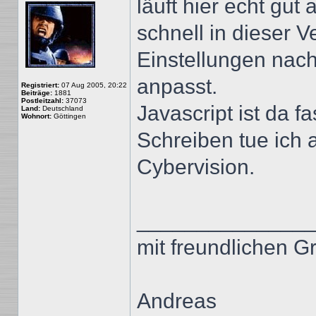
läuft hier echt gut
schnell in dieser 
Einstellungen nach
anpasst.
Registriert:
07 Aug 2005, 20:22
Beiträge:
1881
Postleitzahl:
37073
Javascript ist da f
Land:
Deutschland
Wohnort:
Göttingen
Schreiben tue ich
Cybervision.
______________
mit freundlichen G
Andreas