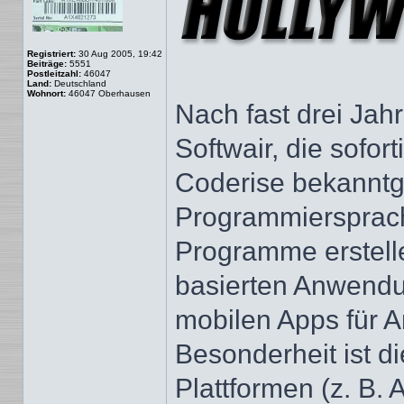
Registriert:
30 Aug 2005, 19:42
Beiträge:
5551
Postleitzahl:
46047
Land:
Deutschland
Wohnort:
46047 Oberhausen
Nach fast drei Jahr
Softwair, die sofor
Coderise bekanntg
Programmiersprache,
Programme erstell
basierten Anwendu
mobilen Apps für 
Besonderheit ist d
Plattformen (z. B