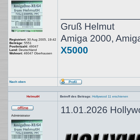
______________
Gruß Helmut
Amiga 2000, Amig
Registriert:
30 Aug 2005, 19:42
Beiträge:
5551
Postleitzahl:
46047
X5000
Land:
Deutschland
Wohnort:
46047 Oberhausen
Nach oben
Profil
HelmutH
Betreff des Beitrags:
Hollywood 11 erschienen
11.01.2026 Hollyw
Offline
Administrator