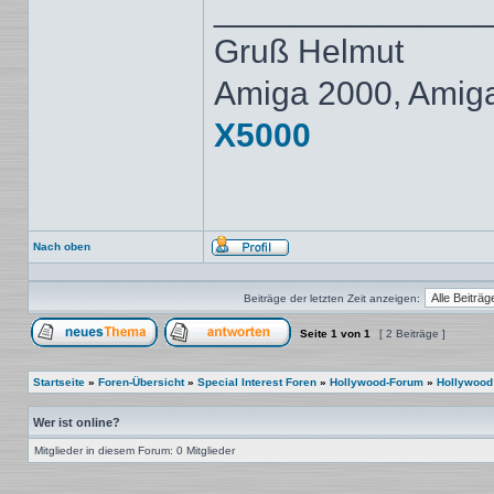
______________
Gruß Helmut
Amiga 2000, Amig
X5000
Nach oben
Profil
Beiträge der letzten Zeit anzeigen:
Seite
1
von
1
[ 2 Beiträge ]
Ein neues Thema erstellen
Auf das Thema antworten
Startseite
»
Foren-Übersicht
»
Special Interest Foren
»
Hollywood-Forum
»
Hollywood
Wer ist online?
Mitglieder in diesem Forum: 0 Mitglieder