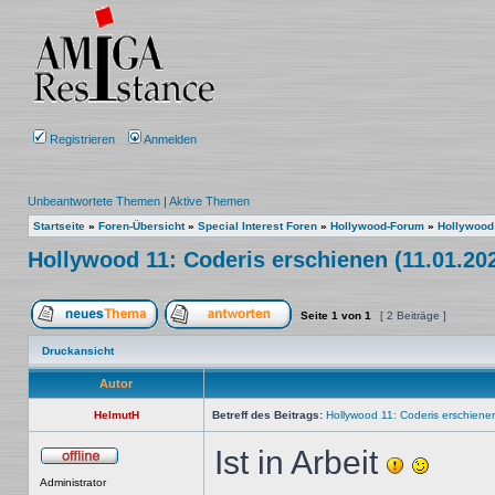
Registrieren
Anmelden
Unbeantwortete Themen
|
Aktive Themen
Startseite
»
Foren-Übersicht
»
Special Interest Foren
»
Hollywood-Forum
»
Hollywood
Hollywood 11: Coderis erschienen (11.01.202
Seite
1
von
1
[ 2 Beiträge ]
Ein neues Thema erstellen
Auf das Thema antworten
Druckansicht
Autor
HelmutH
Betreff des Beitrags:
Hollywood 11: Coderis erschienen
Ist in Arbeit
Offline
Administrator