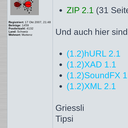
ZIP 2.1
(31 Seit
Registriert:
17 Okt 2007, 21:48
Beiträge:
1459
Postleitzahl:
4132
Und auch hier sind 
Land:
Schweiz
Wohnort:
Muttenz
(1.2)hURL 2.1
(1.2)XAD 1.1
(1.2)SoundFX 1
(1.2)XML 2.1
Griessli
Tipsi