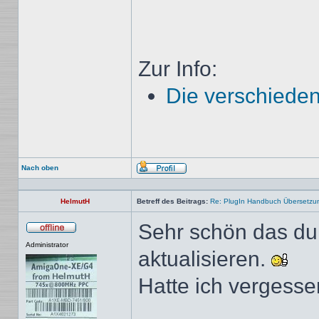
Zur Info:
Die verschieden
Nach oben
Profil
HelmutH
Betreff des Beitrags:
Re: PlugIn Handbuch Übersetzu
Sehr schön das du 
Offline
Administrator
aktualisieren.
Hatte ich vergess