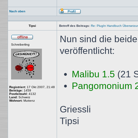
Nach oben
Profil
Tipsi
Betreff des Beitrags:
Re: PlugIn Handbuch Übersetzu
Nun sind die beid
Offline
Schreiberling
veröffentlicht:
Malibu 1.5
(21 
Pangomonium 2
Registriert:
17 Okt 2007, 21:48
Beiträge:
1459
Postleitzahl:
4132
Land:
Schweiz
Wohnort:
Muttenz
Griessli
Tipsi