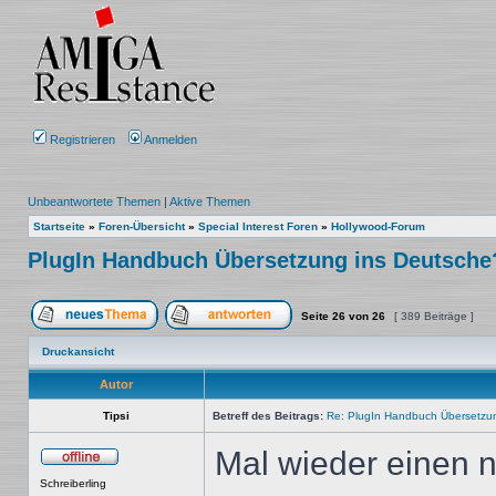
Registrieren
Anmelden
Unbeantwortete Themen
|
Aktive Themen
Startseite
»
Foren-Übersicht
»
Special Interest Foren
»
Hollywood-Forum
PlugIn Handbuch Übersetzung ins Deutsche
Seite
26
von
26
[ 389 Beiträge ]
Ein neues Thema erstellen
Auf das Thema antworten
Druckansicht
Autor
Tipsi
Betreff des Beitrags:
Re: PlugIn Handbuch Übersetzu
Mal wieder einen 
Offline
Schreiberling