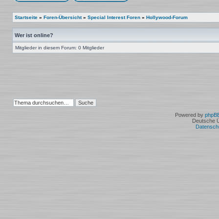
Ein neues Thema erstellen
Auf das Thema antworten
Startseite
»
Foren-Übersicht
»
Special Interest Foren
»
Hollywood-Forum
Wer ist online?
Mitglieder in diesem Forum: 0 Mitglieder
Powered by
phpB
Deutsche 
Datensch