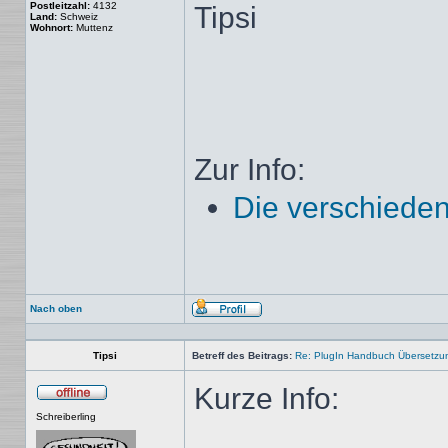
Postleitzahl:
4132
Tipsi
Land:
Schweiz
Wohnort:
Muttenz
Zur Info:
Die verschieden
Nach oben
Profil
Tipsi
Betreff des Beitrags:
Re: PlugIn Handbuch Übersetzu
Kurze Info:
Offline
Schreiberling