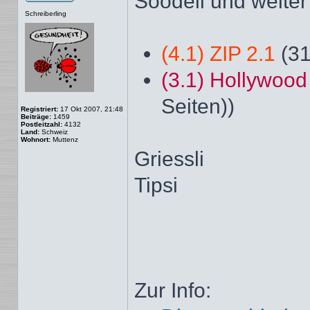
Soodeli und weiter
Offline
Schreiberling
(4.1) ZIP 2.1
(31
(3.1) Hollywoo
Seiten))
Registriert:
17 Okt 2007, 21:48
Beiträge:
1459
Postleitzahl:
4132
Land:
Schweiz
Wohnort:
Muttenz
Griessli
Tipsi
Zur Info: