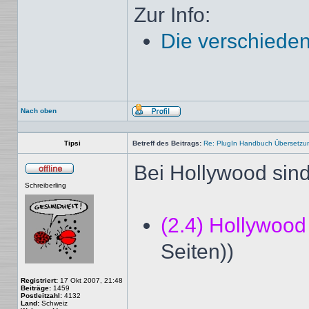
Zur Info:
Die verschieden
Nach oben
Profil
Tipsi
Betreff des Beitrags:
Re: PlugIn Handbuch Übersetzu
Bei Hollywood sind 
Offline
Schreiberling
(2.4) Hollywoo
Seiten))
Registriert:
17 Okt 2007, 21:48
Beiträge:
1459
Postleitzahl:
4132
Land:
Schweiz