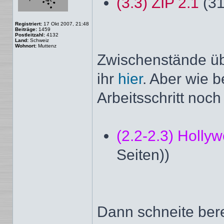
(3.3) ZIP 2.1
(31
Registriert:
17 Okt 2007, 21:48
Beiträge:
1459
Postleitzahl:
4132
Land:
Schweiz
Wohnort:
Muttenz
Zwischenstände üb
ihr
hier
. Aber wie b
Arbeitsschritt noch
(2.2-2.3) Holly
Seiten))
Dann schneite ber