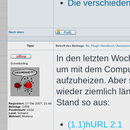
Die verschieden
Nach oben
Profil
Tipsi
Betreff des Beitrags:
Re: PlugIn Handbuch Übersetzu
In den letzten Woc
Offline
Schreiberling
um mit dem Compu
aufzuheizen. Aber 
wieder ziemlich län
Stand so aus:
Registriert:
17 Okt 2007, 21:48
Beiträge:
1459
Postleitzahl:
4132
Land:
Schweiz
Wohnort:
Muttenz
(1.1)hURL 2.1