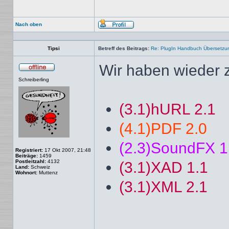
Nach oben
Profil
Tipsi
Betreff des Beitrags:
Re: PlugIn Handbuch Übersetzu
Wir haben wieder z
Offline
Schreiberling
(3.1)hURL 2.1
(4.1)PDF 2.0
(2.3)SoundFX 1
Registriert:
17 Okt 2007, 21:48
Beiträge:
1459
Postleitzahl:
4132
(3.1)XAD 1.1
Land:
Schweiz
Wohnort:
Muttenz
(3.1)XML 2.1