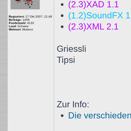
(2.3)XAD 1.1
(1.2)SoundFX 1
Registriert:
17 Okt 2007, 21:48
Beiträge:
1459
Postleitzahl:
4132
(2.3)XML 2.1
Land:
Schweiz
Wohnort:
Muttenz
Griessli
Tipsi
Zur Info:
Die verschieden