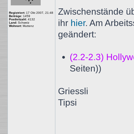
Zwischenstände üb
Registriert:
17 Okt 2007, 21:48
Beiträge:
1459
Postleitzahl:
4132
ihr
hier
. Am Arbeits
Land:
Schweiz
Wohnort:
Muttenz
geändert:
(2.2-2.3) Holly
Seiten))
Griessli
Tipsi