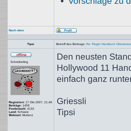
Vorschläge zu 
Nach oben
Profil
Tipsi
Betreff des Beitrags:
Re: PlugIn Handbuch Übersetzu
Den neusten Stan
Offline
Schreiberling
Hollywood 11 Hand
einfach ganz runter
Griessli
Registriert:
17 Okt 2007, 21:48
Beiträge:
1459
Postleitzahl:
4132
Tipsi
Land:
Schweiz
Wohnort:
Muttenz