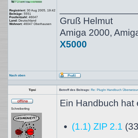
______________
Registriert:
30 Aug 2005, 19:42
Beiträge:
5551
Postleitzahl:
46047
Gruß Helmut
Land:
Deutschland
Wohnort:
46047 Oberhausen
Amiga 2000, Amig
X5000
Nach oben
Profil
Tipsi
Betreff des Beitrags:
Re: PlugIn Handbuch Übersetzu
Ein Handbuch hat 
Offline
Schreiberling
(1.1) ZIP 2.1
(33