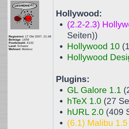
Hollywood:
(2.2-2.3) Holly
Seiten))
Registriert:
17 Okt 2007, 21:48
Beiträge:
1459
Postleitzahl:
4132
Hollywood 10
(
Land:
Schweiz
Wohnort:
Muttenz
Hollywood Desi
Plugins:
GL Galore 1.1
(
hTeX 1.0
(27 Se
hURL 2.0
(409 S
(6.1) Malibu 1.