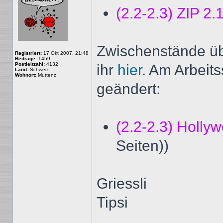
(2.2-2.3) ZIP 2.
Zwischenstände üb
Registriert:
17 Okt 2007, 21:48
Beiträge:
1459
Postleitzahl:
4132
ihr
hier
. Am Arbeits
Land:
Schweiz
Wohnort:
Muttenz
geändert:
(2.2-2.3) Holly
Seiten))
Griessli
Tipsi