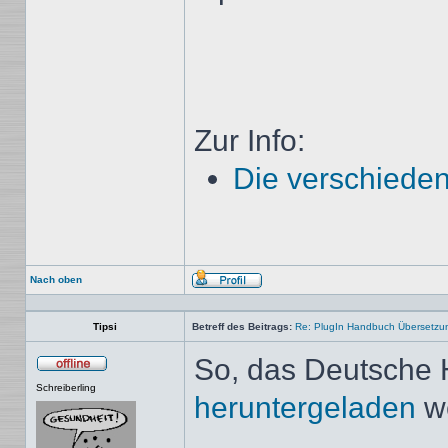
Zur Info:
Die verschieden
Nach oben
Profil
Tipsi
Betreff des Beitrags:
Re: PlugIn Handbuch Übersetzu
So, das Deutsche 
Offline
Schreiberling
heruntergeladen
w