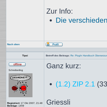
Zur Info:
Die verschieden
Nach oben
Profil
Tipsi
Betreff des Beitrags:
Re: PlugIn Handbuch Übersetzu
Ganz kurz:
Offline
Schreiberling
(1.2) ZIP 2.1
(33
Griessli
Registriert:
17 Okt 2007, 21:48
Beiträge:
1459