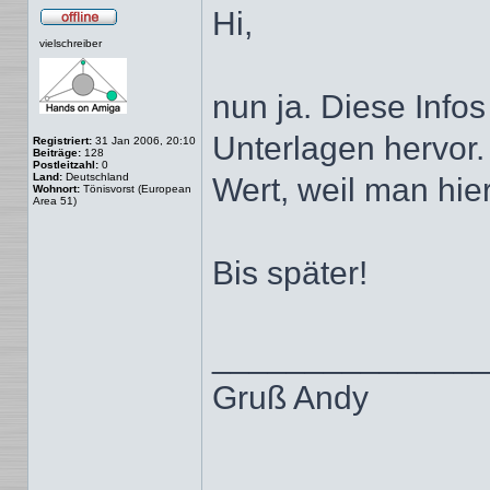
Hi,
Offline
vielschreiber
nun ja. Diese Info
Unterlagen hervor.
Registriert:
31 Jan 2006, 20:10
Beiträge:
128
Postleitzahl:
0
Land:
Deutschland
Wert, weil man hie
Wohnort:
Tönisvorst (European
Area 51)
Bis später!
______________
Gruß Andy