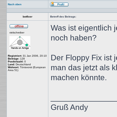
Nach oben
Profil
botfixer
Betreff des Beitrags:
Was ist eigentlich 
Offline
vielschreiber
noch haben?
Der Floppy Fix ist 
Registriert:
31 Jan 2006, 20:10
Beiträge:
128
Postleitzahl:
0
Land:
Deutschland
man das jetzt als 
Wohnort:
Tönisvorst (European
Area 51)
machen könnte.
______________
Gruß Andy