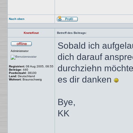
Nach oben
Profil
KneteKnut
Betreff des Beitrags:
Sobald ich aufgel
Offline
Administrator
dich darauf anspre
durchziehn möchte
Registriert:
08 Aug 2005, 08:55
Beiträge:
440
Postleitzahl:
38100
Land:
Deutschland
es dir danken
Wohnort:
Braunschweig
Bye,
KK