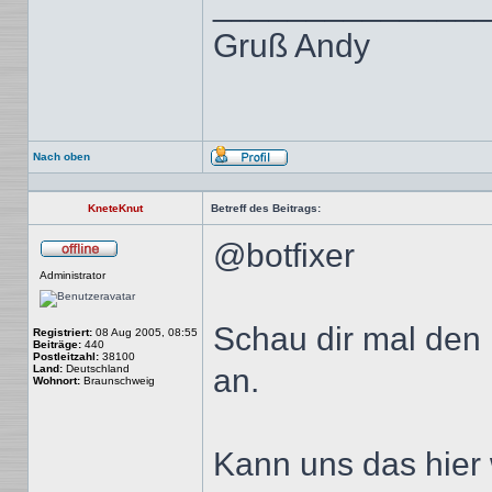
______________
Gruß Andy
Nach oben
Profil
KneteKnut
Betreff des Beitrags:
@botfixer
Offline
Administrator
Schau dir mal den 
Registriert:
08 Aug 2005, 08:55
Beiträge:
440
Postleitzahl:
38100
Land:
Deutschland
an.
Wohnort:
Braunschweig
Kann uns das hier 