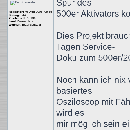
Spur des
500er Aktivators 
Registriert:
08 Aug 2005, 08:55
Beiträge:
440
Postleitzahl:
38100
Land:
Deutschland
Wohnort:
Braunschweig
Dies Projekt brauc
Tagen Service-
Doku zum 500er/20
Noch kann ich nix 
basiertes
Osziloscop mit Fäh
wird es
mir möglich sein e