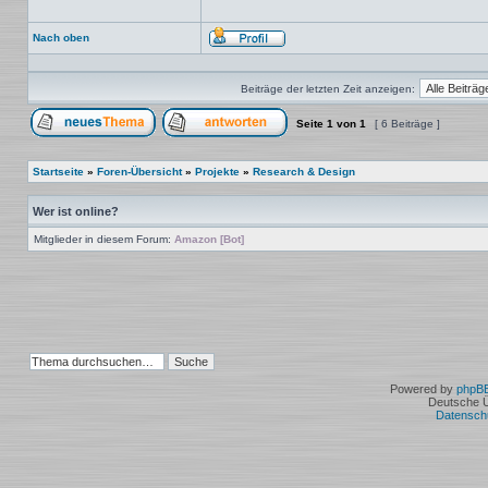
Nach oben
Profil
Beiträge der letzten Zeit anzeigen:
Seite
1
von
1
[ 6 Beiträge ]
Ein neues Thema erstellen
Auf das Thema antworten
Startseite
»
Foren-Übersicht
»
Projekte
»
Research & Design
Wer ist online?
Mitglieder in diesem Forum:
Amazon [Bot]
Powered by
phpB
Deutsche 
Datensch