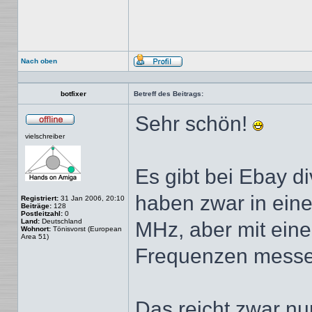
Nach oben
Profil
botfixer
Betreff des Beitrags:
Sehr schön!
Offline
vielschreiber
Es gibt bei Ebay 
haben zwar in eine
Registriert:
31 Jan 2006, 20:10
Beiträge:
128
Postleitzahl:
0
Land:
Deutschland
MHz, aber mit eine
Wohnort:
Tönisvorst (European
Area 51)
Frequenzen messe
Das reicht zwar nu