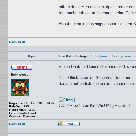
bitte bitte alter Knoblauchköpfer, immer ge
Ich mache mir da so überhaupt keine Gedank
Hasste denn jetzt wenigstens ein bissken S
Nach oben
Clyde
Betreff des Beitrags:
Re: Hollywood Userpage wurde er
Vielen Dank für Deinen Optimismus! Es wird
Offline
Holly-Wooder
Zum Glück habe ich Schonfrist. Ich kann me
danach hoffentlich und endlich verdienen we
_________________
Registriert:
01 Feb 2008, 10:47
CD32 + SX1; AmiKit (WinUAE) + OS3.9
Beiträge:
355
Postleitzahl:
1109
Land:
Deutschland
Wohnort:
Dresden
Nach oben
Profil