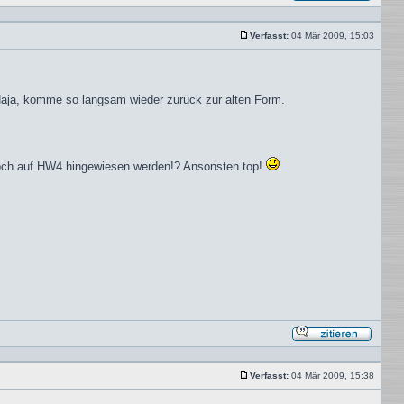
Mit
Zitat
antwor
Verfasst:
04 Mär 2009, 15:03
Beitrag
 Naja, komme so langsam wieder zurück zur alten Form.
n noch auf HW4 hingewiesen werden!? Ansonsten top!
Mit
Zitat
antwor
Verfasst:
04 Mär 2009, 15:38
Beitrag