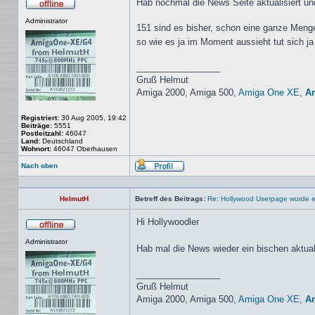
Hab nochmal die News Seite aktualisiert u
Offline
Administrator
151 sind es bisher, schon eine ganze Menge
so wie es ja im Moment aussieht tut sich j
_________________
Gruß Helmut
Amiga 2000, Amiga 500,
Amiga One XE
,
A
Registriert:
30 Aug 2005, 19:42
Beiträge:
5551
Postleitzahl:
46047
Land:
Deutschland
Wohnort:
46047 Oberhausen
Nach oben
Profil
HelmutH
Betreff des Beitrags:
Re: Hollywood Userpage wurde er
Hi Hollywoodler
Offline
Administrator
Hab mal die News wieder ein bischen aktualis
_________________
Gruß Helmut
Amiga 2000, Amiga 500,
Amiga One XE
,
A