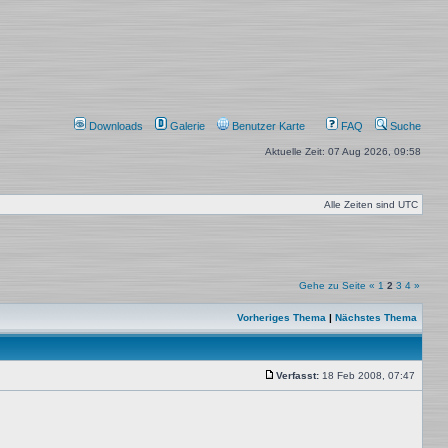
Downloads
Galerie
Benutzer Karte
FAQ
Suche
Aktuelle Zeit: 07 Aug 2026, 09:58
Alle Zeiten sind
UTC
Gehe zu Seite
«
1
2
3
4
»
Vorheriges Thema
|
Nächstes Thema
Verfasst:
18 Feb 2008, 07:47
Beitrag