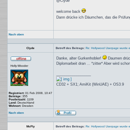
@Clyde
welcome back
Dann drücke ich Däumchen, das die Prüfung
Nach oben
Clyde
Betreff des Beitrags:
Re: Hollywood Userpage wurde er
Danke, alter Gurkenhobler!
Daumen drück
Offline
Diplomarbeit dran ... *zitter* Aber wird scho
Holly-Wooder
_________________
CD32 + SX1; AmiKit (WinUAE) + OS3.9
Registriert:
01 Feb 2008, 10:47
Beiträge:
355
Postleitzahl:
1109
Land:
Deutschland
Wohnort:
Dresden
Nach oben
Profil
McFly
Betreff des Beitrags:
Re: Hollywood Userpage wurde er