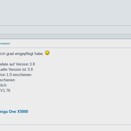
weitert
 ich grad eingepflegt habe.
ate auf Version 3.8
lle Version ist 3.8
ion 1.0 erschienen
rschienen
lich
 V1.76
miga One X5000