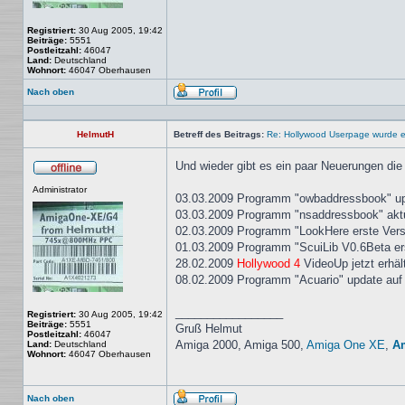
Registriert:
30 Aug 2005, 19:42
Beiträge:
5551
Postleitzahl:
46047
Land:
Deutschland
Wohnort:
46047 Oberhausen
Nach oben
Profil
HelmutH
Betreff des Beitrags:
Re: Hollywood Userpage wurde er
Und wieder gibt es ein paar Neuerungen die
Offline
Administrator
03.03.2009 Programm "owbaddressbook" upd
03.03.2009 Programm "nsaddressbook" aktue
02.03.2009 Programm "LookHere erste Vers
01.03.2009 Programm "ScuiLib V0.6Beta e
28.02.2009
Hollywood 4
VideoUp jetzt erhält
08.02.2009 Programm "Acuario" update auf
_________________
Registriert:
30 Aug 2005, 19:42
Beiträge:
5551
Gruß Helmut
Postleitzahl:
46047
Amiga 2000, Amiga 500,
Amiga One XE
,
A
Land:
Deutschland
Wohnort:
46047 Oberhausen
Nach oben