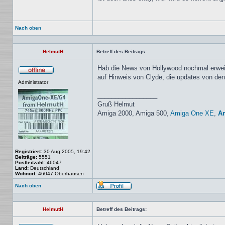
Nach oben
HelmutH
Betreff des Beitrags:
Hab die News von Hollywood nochmal erwei
auf Hinweis von Clyde, die updates von de
Offline
Administrator
_________________
Gruß Helmut
Amiga 2000, Amiga 500,
Amiga One XE
,
A
Registriert:
30 Aug 2005, 19:42
Beiträge:
5551
Postleitzahl:
46047
Land:
Deutschland
Wohnort:
46047 Oberhausen
Nach oben
Profil
HelmutH
Betreff des Beitrags: