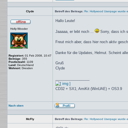
Profil
Clyde
Betreff des Beitrags:
Re: Hollywood Userpage wurde er
Hallo Leute!
Offline
Holly-Wooder
Jaaaaa, er lebt noch ...
Sorry, dass ich 
Freut mich aber, dass hier noch aktiv gesch
Danke für die Updates, Helmut. Scheint all
Registriert:
01 Feb 2008, 10:47
Beiträge:
355
Postleitzahl:
1109
Gruß
Land:
Deutschland
Clyde
Wohnort:
Dresden
_________________
CD32 + SX1; AmiKit (WinUAE) + OS3.9
Nach oben
Profil
McFly
Betreff des Beitrags:
Re: Hollywood Userpage wurde er