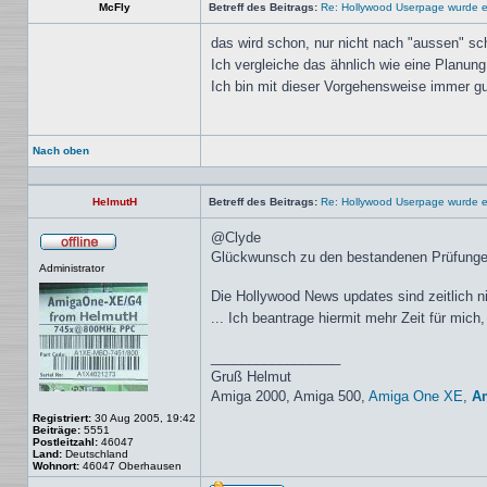
McFly
Betreff des Beitrags:
Re: Hollywood Userpage wurde er
das wird schon, nur nicht nach "aussen" 
Ich vergleiche das ähnlich wie eine Planun
Ich bin mit dieser Vorgehensweise immer g
Nach oben
HelmutH
Betreff des Beitrags:
Re: Hollywood Userpage wurde er
@Clyde
Glückwunsch zu den bestandenen Prüfungen,
Offline
Administrator
Die Hollywood News updates sind zeitlich n
... Ich beantrage hiermit mehr Zeit für mi
_________________
Gruß Helmut
Amiga 2000, Amiga 500,
Amiga One XE
,
A
Registriert:
30 Aug 2005, 19:42
Beiträge:
5551
Postleitzahl:
46047
Land:
Deutschland
Wohnort:
46047 Oberhausen