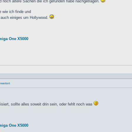
nd noch ältere Sachen die ich gefunden habe nachgetragen.
 wie ich finde und
a auch einiges um Hollywood.
miga One X5000
weitert
iert, sollte alles soweit drin sein, oder fehlt noch was
miga One X5000