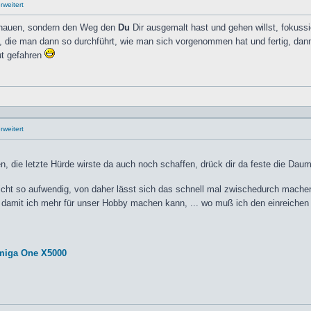
weitert
schauen, sondern den Weg den
Du
Dir ausgemalt hast und gehen willst, fokussi
g, die man dann so durchführt, wie man sich vorgenommen hat und fertig, dann
ut gefahren
weitert
 die letzte Hürde wirste da auch noch schaffen, drück dir da feste die Dau
icht so aufwendig, von daher lässt sich das schnell mal zwischedurch mache
ch, damit ich mehr für unser Hobby machen kann, ... wo muß ich den einreiche
miga One X5000