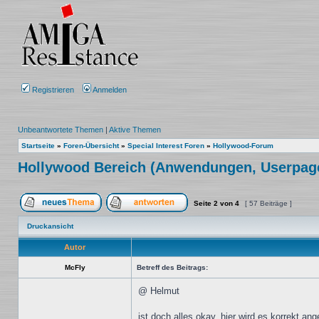
Registrieren
Anmelden
Unbeantwortete Themen
|
Aktive Themen
Startseite
»
Foren-Übersicht
»
Special Interest Foren
»
Hollywood-Forum
Hollywood Bereich (Anwendungen, Userpage, 
Seite
2
von
4
[ 57 Beiträge ]
Ein neues Thema erstellen
Auf das Thema antworten
Druckansicht
Autor
McFly
Betreff des Beitrags:
@ Helmut
ist doch alles okay, hier wird es korrekt an