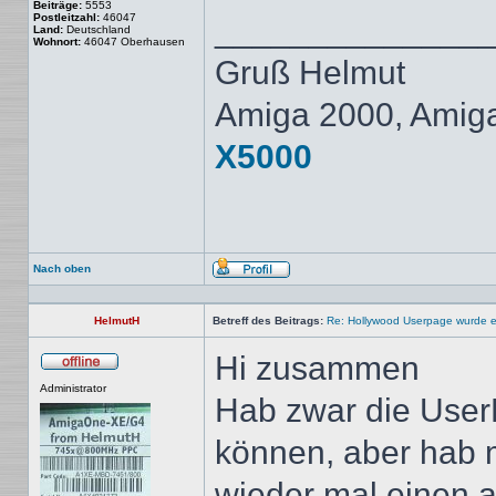
Beiträge:
5553
Postleitzahl:
46047
______________
Land:
Deutschland
Wohnort:
46047 Oberhausen
Gruß Helmut
Amiga 2000, Amig
X5000
Nach oben
Profil
HelmutH
Betreff des Beitrags:
Re: Hollywood Userpage wurde er
Hi zusammen
Offline
Administrator
Hab zwar die UserP
können, aber hab
wieder mal einen 