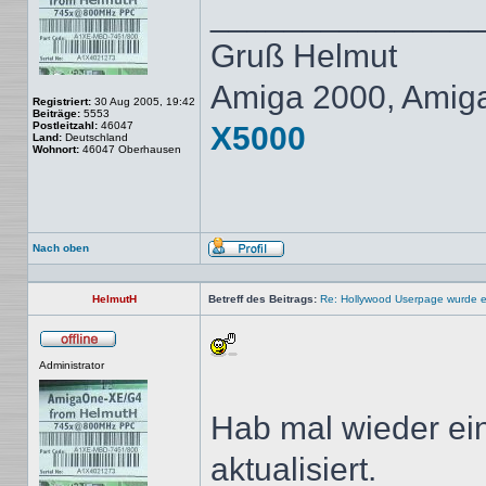
______________
Gruß Helmut
Amiga 2000, Amig
Registriert:
30 Aug 2005, 19:42
Beiträge:
5553
Postleitzahl:
46047
X5000
Land:
Deutschland
Wohnort:
46047 Oberhausen
Nach oben
Profil
HelmutH
Betreff des Beitrags:
Re: Hollywood Userpage wurde er
Offline
Administrator
Hab mal wieder ei
aktualisiert.