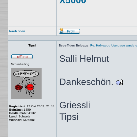
X5000
Nach oben
Profil
Tipsi
Betreff des Beitrags:
Re: Hollywood Userpage wurde er
Salli Helmut
Offline
Schreiberling
Dankeschön.
Griessli
Registriert:
17 Okt 2007, 21:48
Beiträge:
1459
Postleitzahl:
4132
Tipsi
Land:
Schweiz
Wohnort:
Muttenz