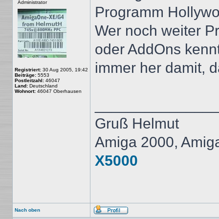
Administrator
Programm Hollywo
Wer noch weiter P
oder AddOns kennt 
immer her damit, d
Registriert:
30 Aug 2005, 19:42
Beiträge:
5553
Postleitzahl:
46047
Land:
Deutschland
Wohnort:
46047 Oberhausen
______________
Gruß Helmut
Amiga 2000, Amig
X5000
Nach oben
Profil