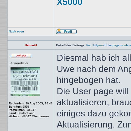
X5000
Nach oben
Profil
HelmutH
Betreff des Beitrags:
Re: Hollywood Userpage wurde er
Diesmal hab ich a
Offline
Administrator
Uwe nach dem Angri
hingebogen hat.
Die User page will
aktualisieren, brau
Registriert:
30 Aug 2005, 19:42
Beiträge:
5553
Postleitzahl:
46047
einiges dazu gekom
Land:
Deutschland
Wohnort:
46047 Oberhausen
Aktualisierung. Zu