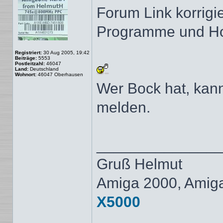
Forum Link korrigi
Programme und Hol
Registriert:
30 Aug 2005, 19:42
Beiträge:
5553
Postleitzahl:
46047
Land:
Deutschland
Wohnort:
46047 Oberhausen
Wer Bock hat, kann
melden.
______________
Gruß Helmut
Amiga 2000, Amig
X5000