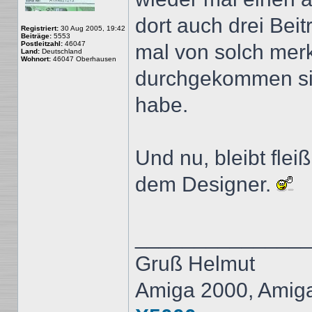
dort auch drei Bei
Registriert:
30 Aug 2005, 19:42
Beiträge:
5553
Postleitzahl:
46047
mal von solch mer
Land:
Deutschland
Wohnort:
46047 Oberhausen
durchgekommen sin
habe.
Und nu, bleibt fle
dem Designer.
______________
Gruß Helmut
Amiga 2000, Amig