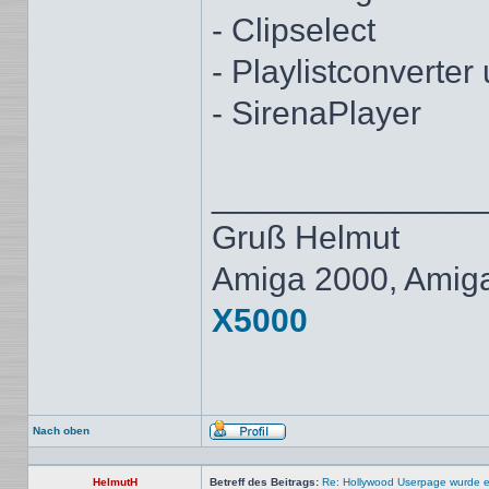
- Clipselect
- Playlistconverter
- SirenaPlayer
______________
Gruß Helmut
Amiga 2000, Amig
X5000
Nach oben
Profil
HelmutH
Betreff des Beitrags:
Re: Hollywood Userpage wurde er