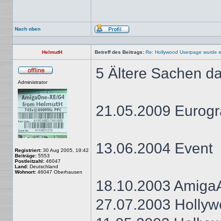
Nach oben
Profil
HelmutH
Betreff des Beitrags:
Re: Hollywood Userpage wurde er
5 Ältere Sachen d
Offline
Administrator
21.05.2009 Eurog
13.06.2004 Event
Registriert:
30 Aug 2005, 19:42
Beiträge:
5553
Postleitzahl:
46047
Land:
Deutschland
Wohnort:
46047 Oberhausen
18.10.2003 Amiga
27.07.2003 Holl