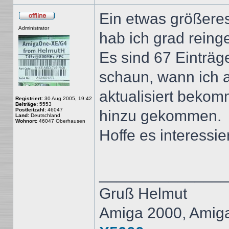
Ein etwas größere
Offline
Administrator
hab ich grad reinges
Es sind 67 Einträ
schaun, wann ich 
aktualisiert bekom
Registriert:
30 Aug 2005, 19:42
Beiträge:
5553
Postleitzahl:
46047
hinzu gekommen.
Land:
Deutschland
Wohnort:
46047 Oberhausen
Hoffe es interessi
______________
Gruß Helmut
Amiga 2000, Amig