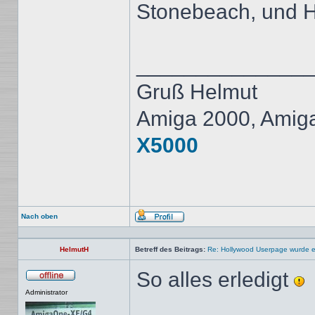
Stonebeach, und H
______________
Gruß Helmut
Amiga 2000, Amig
X5000
Nach oben
Profil
HelmutH
Betreff des Beitrags:
Re: Hollywood Userpage wurde er
So alles erledigt
Offline
Administrator