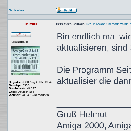
Nach oben
Profil
HelmutH
Betreff des Beitrags:
Re: Hollywood Userpage wurde er
Bin endlich mal w
Offline
Administrator
aktualisieren, sin
Die Programm Seit
aktualisier die da
Registriert:
30 Aug 2005, 19:42
Beiträge:
5553
Postleitzahl:
46047
Land:
Deutschland
Wohnort:
46047 Oberhausen
______________
Gruß Helmut
Amiga 2000, Amig