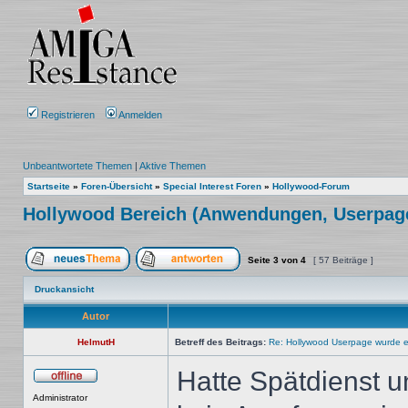
Registrieren
Anmelden
Unbeantwortete Themen
|
Aktive Themen
Startseite
»
Foren-Übersicht
»
Special Interest Foren
»
Hollywood-Forum
Hollywood Bereich (Anwendungen, Userpage, 
Seite
3
von
4
[ 57 Beiträge ]
Ein neues Thema erstellen
Auf das Thema antworten
Druckansicht
Autor
HelmutH
Betreff des Beitrags:
Re: Hollywood Userpage wurde er
Hatte Spätdienst u
Offline
Administrator