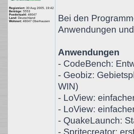
Registriert:
30 Aug 2005, 19:42
Beiträge:
5553
Postleitzahl:
46047
Bei den Programm
Land:
Deutschland
Wohnort:
46047 Oberhausen
Anwendungen und 
Anwendungen
- CodeBench: Ent
- Geobiz: Gebietsp
WIN)
- LoView: einfache
- LoView: einfach
- QuakeLaunch: St
- Spritecreator: ers