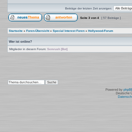
Beiträge der letzten Zeit anzeigen:
Seite
3
von
4
[ 57 Beiträge ]
Ein neues Thema erstellen
Auf das Thema antworten
Startseite
»
Foren-Übersicht
»
Special Interest Foren
»
Hollywood-Forum
Wer ist online?
Mitglieder in diesem Forum:
Semrush [Bot]
Powered by
phpB
Deutsche 
Datensch