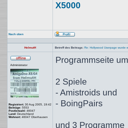
X5000
Nach oben
Profil
HelmutH
Betreff des Beitrags:
Re: Hollywood Userpage wurde er
Programmseite um 
Offline
Administrator
2 Spiele
- Amistroids und
- BoingPairs
Registriert:
30 Aug 2005, 19:42
Beiträge:
5553
Postleitzahl:
46047
Land:
Deutschland
Wohnort:
46047 Oberhausen
und 3 Programme