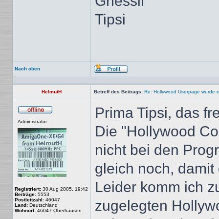
Griessli
Tipsi
Nach oben
Profil
HelmutH
Betreff des Beitrags:
Re: Hollywood Userpage wurde er
Prima Tipsi, das f
Offline
Administrator
Die "Hollywood Co
nicht bei den Pro
gleich noch, damit 
Leider komm ich zu
Registriert:
30 Aug 2005, 19:42
Beiträge:
5553
Postleitzahl:
46047
zugelegten Hollyw
Land:
Deutschland
Wohnort:
46047 Oberhausen