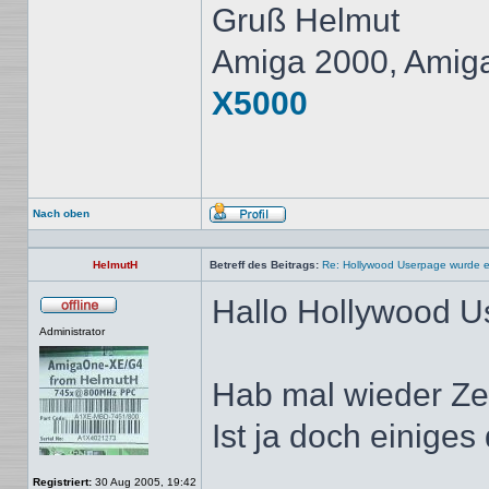
Gruß Helmut
Amiga 2000, Amig
X5000
Nach oben
Profil
HelmutH
Betreff des Beitrags:
Re: Hollywood Userpage wurde er
Hallo Hollywood U
Offline
Administrator
Hab mal wieder Zei
Ist ja doch einig
Registriert:
30 Aug 2005, 19:42