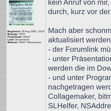
kein Anruf von mir,
durch, kurz vor der
Mach aber schonma
Registriert:
30 Aug 2005, 19:42
Beiträge:
5553
Postleitzahl:
46047
aktualisiert werde
Land:
Deutschland
Wohnort:
46047 Oberhausen
- der Forumlink mü
- unter Präsentati
werden die im Dow
- und unter Progr
nachgetragen werde
Collagemaker, bitm
SLHelfer, NSAddre