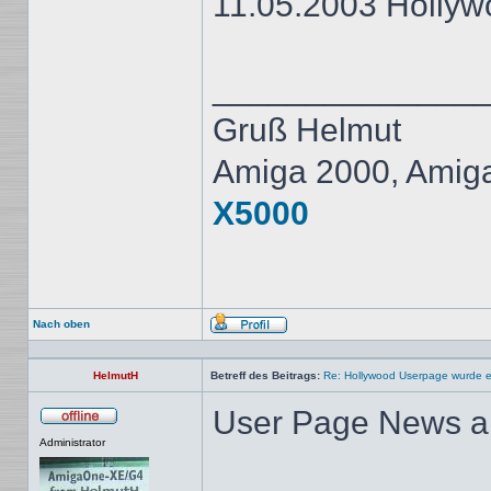
11.05.2003 Holly
______________
Gruß Helmut
Amiga 2000, Amig
X5000
Nach oben
Profil
HelmutH
Betreff des Beitrags:
Re: Hollywood Userpage wurde er
User Page News akt
Offline
Administrator