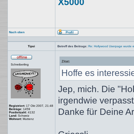
X5000
Nach oben
Profil
Tipsi
Betreff des Beitrags:
Re: Hollywood Userpage wurde er
Zitat:
Offline
Schreiberling
Hoffe es interess
Jep, mich. Die "H
irgendwie verpasst
Registriert:
17 Okt 2007, 21:48
Danke für Deine Ar
Beiträge:
1459
Postleitzahl:
4132
Land:
Schweiz
Wohnort:
Muttenz