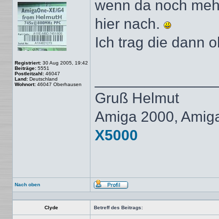
wenn da noch mehr 
hier nach.
Ich trag die dann o
Registriert:
30 Aug 2005, 19:42
Beiträge:
5551
Postleitzahl:
46047
______________
Land:
Deutschland
Wohnort:
46047 Oberhausen
Gruß Helmut
Amiga 2000, Amig
X5000
Nach oben
Profil
Clyde
Betreff des Beitrags: