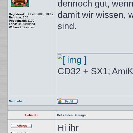
dennoch gut, wenn 
damit wir wissen,
Registriert:
01 Feb 2008, 10:47
Beiträge:
355
Postleitzahl:
1109
sind.
Land:
Deutschland
Wohnort:
Dresden
______________
CD32 + SX1; AmiK
Nach oben
Profil
HelmutH
Betreff des Beitrags:
Hi ihr
Offline