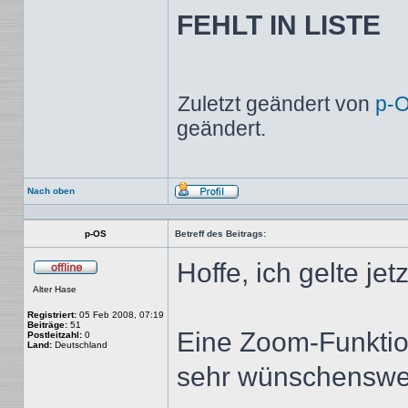
FEHLT IN LISTE
Zuletzt geändert von
p-
geändert.
Nach oben
Profil
p-OS
Betreff des Beitrags:
Hoffe, ich gelte jet
Offline
Alter Hase
Registriert:
05 Feb 2008, 07:19
Beiträge:
51
Eine Zoom-Funktio
Postleitzahl:
0
Land:
Deutschland
sehr wünschenswert