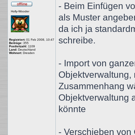
- Beim Einfügen vo
Offline
Holly-Wooder
als Muster angebe
da ich ja standard
schreibe.
Registriert:
01 Feb 2008, 10:47
Beiträge:
355
Postleitzahl:
1109
Land:
Deutschland
Wohnort:
Dresden
- Import von ganze
Objektverwaltung, 
Zusammenhang wär
Objektverwaltung a
könnte
- Verschieben von