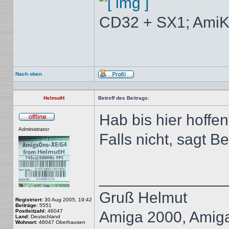
CD32 + SX1; AmiK
Nach oben
Profil
HelmutH
Betreff des Beitrags:
Hab bis hier hoffen
Offline
Administrator
Falls nicht, sagt B
______________
Gruß Helmut
Registriert:
30 Aug 2005, 19:42
Beiträge:
5551
Postleitzahl:
46047
Amiga 2000, Amig
Land:
Deutschland
Wohnort:
46047 Oberhausen