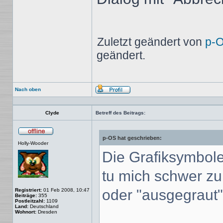
Zuletzt geändert von
p-
geändert.
Nach oben
Profil
Clyde
Betreff des Beitrags:
p-OS hat geschrieben:
Offline
Holly-Wooder
Die Grafiksymbole 
tu mich schwer zu
oder "ausgegraut" 
Registriert:
01 Feb 2008, 10:47
Beiträge:
355
Postleitzahl:
1109
Land:
Deutschland
Wohnort:
Dresden