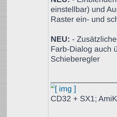
einstellbar) und A
Raster ein- und sc
NEU:
- Zusätzlic
Farb-Dialog auch ü
Schieberegler
______________
CD32 + SX1; AmiK