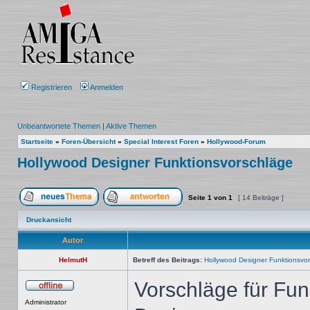
Registrieren
Anmelden
Unbeantwortete Themen
|
Aktive Themen
Startseite
»
Foren-Übersicht
»
Special Interest Foren
»
Hollywood-Forum
Hollywood Designer Funktionsvorschläge
Seite
1
von
1
[ 14 Beiträge ]
Ein neues Thema erstellen
Auf das Thema antworten
Druckansicht
Autor
HelmutH
Betreff des Beitrags:
Hollywood Designer Funktionsvo
Vorschläge für Fun
Offline
Administrator