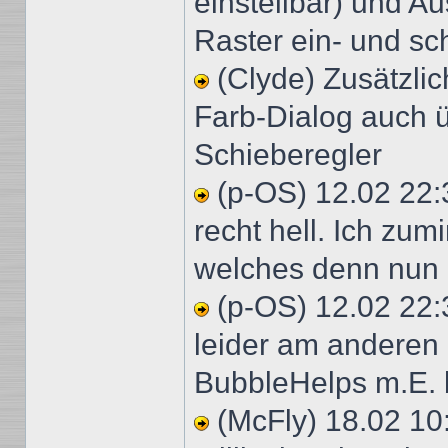
einstellbar) und A
Raster ein- und sc
(Clyde) Zusätzli
Farb-Dialog auch ü
Schieberegler
(p-OS) 12.02 22:3
recht hell. Ich zu
welches denn nun a
(p-OS) 12.02 22:3
leider am anderen
BubbleHelps m.E. 
(McFly) 18.02 10: