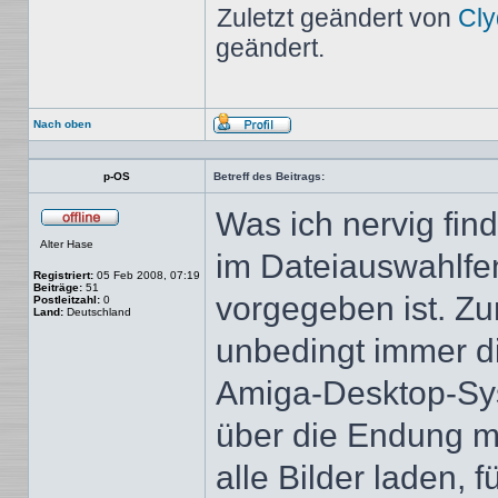
Zuletzt geändert von
Cly
geändert.
Nach oben
Profil
p-OS
Betreff des Beitrags:
Was ich nervig find
Offline
Alter Hase
im Dateiauswahlfe
Registriert:
05 Feb 2008, 07:19
Beiträge:
51
vorgegeben ist. Zu
Postleitzahl:
0
Land:
Deutschland
unbedingt immer d
Amiga-Desktop-Sys
über die Endung m
alle Bilder laden, 