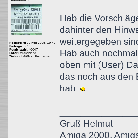
Administrator
Hab die Vorschläge
dahinter den Hinwe
weitergegeben sin
Registriert:
30 Aug 2005, 19:42
Beiträge:
5551
Postleitzahl:
46047
Hab auch nochmal 
Land:
Deutschland
Wohnort:
46047 Oberhausen
oben mit (User) Da
das noch aus den
hab.
______________
Gruß Helmut
Amiga 2000, Amig