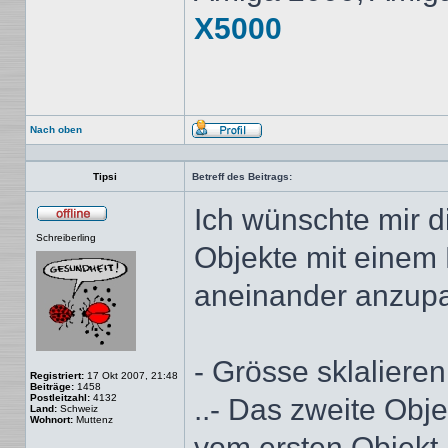
X5000
Nach oben
Profil
Tipsi
Betreff des Beitrags:
Ich wünschte mir d
Offline
Schreiberling
Objekte mit einem
aneinander anzupa
- Grösse sklaliere
Registriert:
17 Okt 2007, 21:48
Beiträge:
1458
Postleitzahl:
4132
..- Das zweite Obj
Land:
Schweiz
Wohnort:
Muttenz
vom ersten Objekt