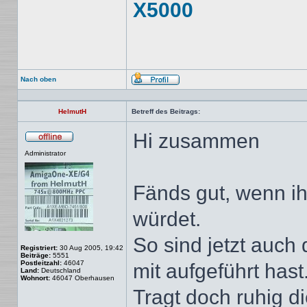
X5000
Nach oben
Profil
HelmutH
Betreff des Beitrags:
Hi zusammen
Offline
Administrator
Fänds gut, wenn ih
würdet.
So sind jetzt auch 
Registriert:
30 Aug 2005, 19:42
Beiträge:
5551
Postleitzahl:
46047
mit aufgeführt hast
Land:
Deutschland
Wohnort:
46047 Oberhausen
Tragt doch ruhig d