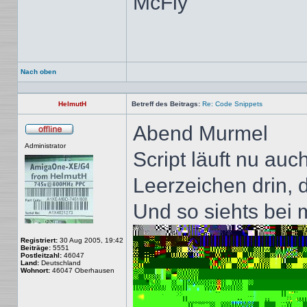
McFly
Nach oben
HelmutH
Betreff des Beitrags:
Re: Code Snippets
Abend Murmel
Offline
Administrator
Script läuft nu auc
Leerzeichen drin, d
Und so siehts bei m
Registriert:
30 Aug 2005, 19:42
Beiträge:
5551
Postleitzahl:
46047
Land:
Deutschland
Wohnort:
46047 Oberhausen