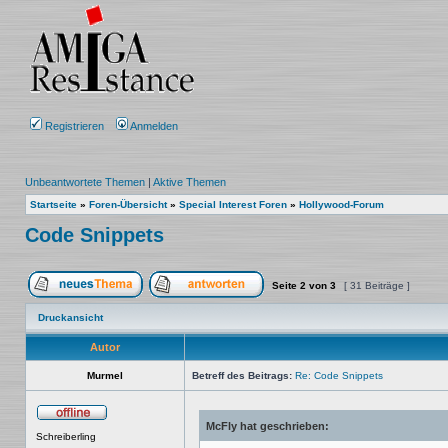
Registrieren
Anmelden
Unbeantwortete Themen
|
Aktive Themen
Startseite
»
Foren-Übersicht
»
Special Interest Foren
»
Hollywood-Forum
Code Snippets
Seite
2
von
3
[ 31 Beiträge ]
Ein neues Thema erstellen
Auf das Thema antworten
Druckansicht
Autor
Murmel
Betreff des Beitrags:
Re: Code Snippets
McFly hat geschrieben:
Offline
Schreiberling