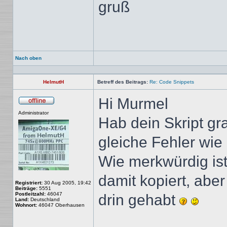
gruß
Nach oben
HelmutH
Betreff des Beitrags:
Re: Code Snippets
Hi Murmel
Offline
Administrator
Hab dein Skript gr
gleiche Fehler wie
Wie merkwürdig is
damit kopiert, abe
Registriert:
30 Aug 2005, 19:42
Beiträge:
5551
Postleitzahl:
46047
drin gehabt
Land:
Deutschland
Wohnort:
46047 Oberhausen