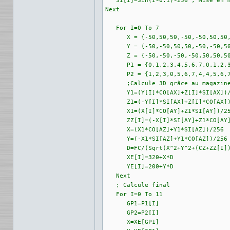
   SI[I]=Sin(I*0.1)*256 ; Mise en m
Next 

   For I=0 To 7

      X = {-50,50,50,-50,-50,50,50,
      Y = {-50,-50,50,50,-50,-50,50
      Z = {-50,-50,-50,-50,50,50,50
      P1 = {0,1,2,3,4,5,6,7,0,1,2,3
      P2 = {1,2,3,0,5,6,7,4,4,5,6,7
      ;Calcule 3D grâce au magazine
      Y1=(Y[I]*CO[AX]+Z[I]*SI[AX])/
      Z1=(-Y[I]*SI[AX]+Z[I]*CO[AX])
      X1=(X[I]*CO[AY]+Z1*SI[AY])/25
      ZZ[I]=(-X[I]*SI[AY]+Z1*CO[AY]
      X=(X1*CO[AZ]+Y1*SI[AZ])/256

      Y=(-X1*SI[AZ]+Y1*CO[AZ])/256

      D=FC/(Sqrt(X^2+Y^2+(CZ+ZZ[I])
      XE[I]=320+X*D

      YE[I]=200+Y*D

   Next

   ; Calcule final

   For I=0 To 11

      GP1=P1[I]

      GP2=P2[I]

      X=XE[GP1]
