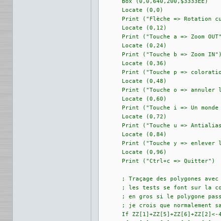
      Box (0,0,640,200,$3333EE)

      Locate (0,0)

      Print ("Flèche => Rotation cu
      Locate (0,12)

      Print ("Touche a => Zoom OUT"
      Locate (0,24)

      Print ("Touche b => Zoom IN")
      Locate (0,36)

      Print ("Touche p => coloratio
      Locate (0,48)

      Print ("Touche o => annuler l
      Locate (0,60)

      Print ("Touche i => Un monde 
      Locate (0,72)

      Print ("Touche u => Antialias
      Locate (0,84)

      Print ("Touche y => enlever l
      Locate (0,96)

      Print ("Ctrl+c => Quitter")

      ; Traçage des polygones avec 
      ; les tests se font sur la co
      ; en gros si le polygone pass
      ; je crois que normalement sa
      If ZZ[1]+ZZ[5]+ZZ[6]+ZZ[2]<-4