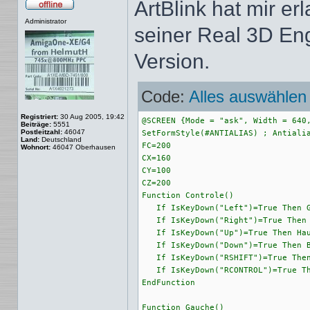
ArtBlink hat mir er
Offline
Administrator
seiner Real 3D Engi
Version.
Code:
Alles auswählen
Registriert:
30 Aug 2005, 19:42
@SCREEN {Mode = "ask", Width = 640,
Beiträge:
5551
Postleitzahl:
46047
SetFormStyle(#ANTIALIAS) ; Antialia
Land:
Deutschland
FC=200

Wohnort:
46047 Oberhausen
CX=160

CY=100

CZ=200

Function Controle()

   If IsKeyDown("Left")=True Then G
   If IsKeyDown("Right")=True Then 
   If IsKeyDown("Up")=True Then Hau
   If IsKeyDown("Down")=True Then B
   If IsKeyDown("RSHIFT")=True Then
   If IsKeyDown("RCONTROL")=True Th
EndFunction

Function Gauche()
