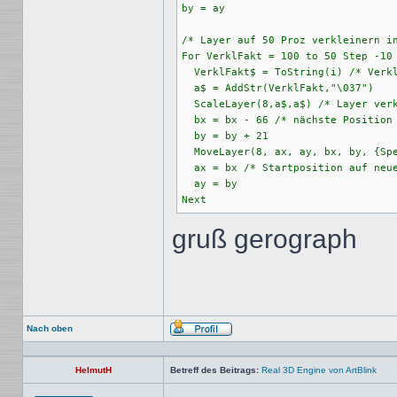
by = ay

/* Layer auf 50 Proz verkleinern in
For VerklFakt = 100 to 50 Step -10 
  VerklFakt$ = ToString(i) /* Verkl
  a$ = AddStr(VerklFakt,"\037")    
  ScaleLayer(8,a$,a$) /* Layer verk
  bx = bx - 66 /* nächste Position
  by = by + 21 

  MoveLayer(8, ax, ay, bx, by, {Spe
  ax = bx /* Startposition auf neue
  ay = by

gruß gerograph
Nach oben
Profil
HelmutH
Betreff des Beitrags:
Real 3D Engine von ArtBlink