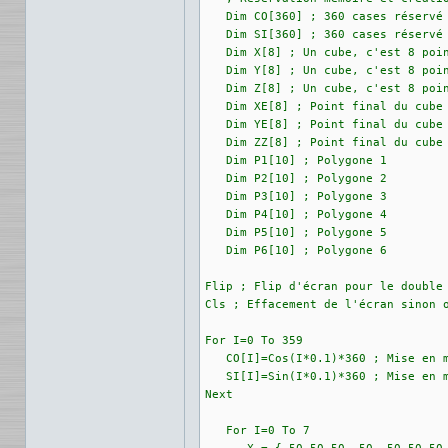
   Dim CO[360] ; 360 cases réservé 
   Dim SI[360] ; 360 cases réservé 
   Dim X[8] ; Un cube, c'est 8 poin
   Dim Y[8] ; Un cube, c'est 8 poin
   Dim Z[8] ; Un cube, c'est 8 poin
   Dim XE[8] ; Point final du cube 
   Dim YE[8] ; Point final du cube 
   Dim ZZ[8] ; Point final du cube 
   Dim P1[10] ; Polygone 1

   Dim P2[10] ; Polygone 2

   Dim P3[10] ; Polygone 3

   Dim P4[10] ; Polygone 4

   Dim P5[10] ; Polygone 5

   Dim P6[10] ; Polygone 6

Flip ; Flip d'écran pour le double 
Cls ; Effacement de l'écran sinon o
For I=0 To 359

   CO[I]=Cos(I*0.1)*360 ; Mise en m
   SI[I]=Sin(I*0.1)*360 ; Mise en m
Next 

   For I=0 To 7
