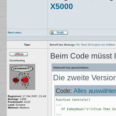
X5000
Nach oben
Profil
Tipsi
Betreff des Beitrags:
Re: Real 3D Engine von ArtBlink
Beim Code müsst Ih
Offline
Schreiberling
HelmutH hat geschrieben:
Die zweite Versio
Code:
Alles auswähle
Registriert:
17 Okt 2007, 21:48
Beiträge:
1458
Function Controle()

Postleitzahl:
4132
...

Land:
Schweiz
Wohnort:
Muttenz
   If IsKeyDown("z")=True Then Zo
...
