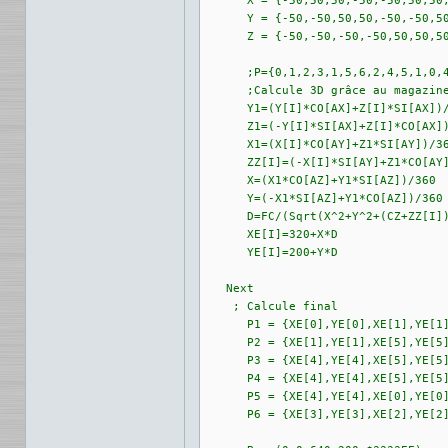
      X = {-50,50,50,-50,-50,50,50,
      Y = {-50,-50,50,50,-50,-50,50
      Z = {-50,-50,-50,-50,50,50,50
      ;P={0,1,2,3,1,5,6,2,4,5,1,0,4
      ;Calcule 3D grâce au magazine
      Y1=(Y[I]*CO[AX]+Z[I]*SI[AX])/
      Z1=(-Y[I]*SI[AX]+Z[I]*CO[AX])
      X1=(X[I]*CO[AY]+Z1*SI[AY])/36
      ZZ[I]=(-X[I]*SI[AY]+Z1*CO[AY]
      X=(X1*CO[AZ]+Y1*SI[AZ])/360

      Y=(-X1*SI[AZ]+Y1*CO[AZ])/360

      D=FC/(Sqrt(X^2+Y^2+(CZ+ZZ[I])
      XE[I]=320+X*D

      YE[I]=200+Y*D

   Next

    ; Calcule final

      P1 = {XE[0],YE[0],XE[1],YE[1]
      P2 = {XE[1],YE[1],XE[5],YE[5]
      P3 = {XE[4],YE[4],XE[5],YE[5]
      P4 = {XE[4],YE[4],XE[5],YE[5]
      P5 = {XE[4],YE[4],XE[0],YE[0]
      P6 = {XE[3],YE[3],XE[2],YE[2]