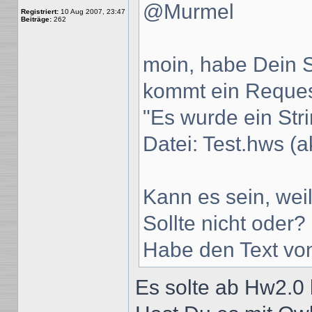
@Murmel
Registriert:
10 Aug 2007, 23:47
Beiträge:
262
moin, habe Dein Sc
kommt ein Reques
"Es wurde ein Stri
Datei: Test.hws (a
Kann es sein, wei
Sollte nicht oder?
Habe den Text von 
Es solte ab Hw2.0 