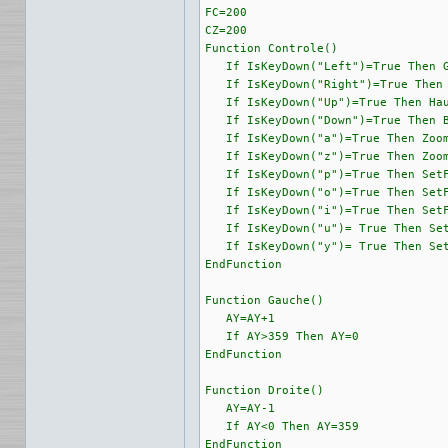
FC=200

CZ=200

Function Controle()

   If IsKeyDown("Left")=True Then G
   If IsKeyDown("Right")=True Then 
   If IsKeyDown("Up")=True Then Hau
   If IsKeyDown("Down")=True Then B
   If IsKeyDown("a")=True Then Zoom
   If IsKeyDown("z")=True Then Zoom
   If IsKeyDown("p")=True Then SetF
   If IsKeyDown("o")=True Then SetF
   If IsKeyDown("i")=True Then SetF
   If IsKeyDown("u")= True Then Set
   If IsKeyDown("y")= True Then Set
EndFunction

Function Gauche()

   AY=AY+1

   If AY>359 Then AY=0

EndFunction

Function Droite()

   AY=AY-1

   If AY<0 Then AY=359

EndFunction
