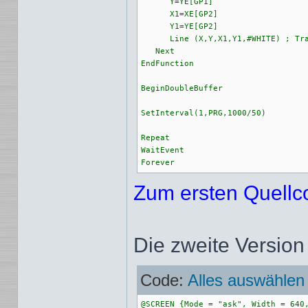
      Y=YE[GP1]

      X1=XE[GP2]

      Y1=YE[GP2]

      Line (X,Y,X1,Y1,#WHITE) ; Tra
   Next

EndFunction

BeginDoubleBuffer

SetInterval(1,PRG,1000/50)

Repeat

WaitEvent

Forever
Zum ersten Quellc
Die zweite Version
Code:
Alles auswählen
@SCREEN {Mode = "ask", Width = 640,