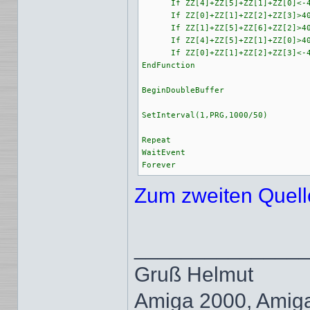
      If ZZ[4]+ZZ[5]+ZZ[1]+ZZ[0]<-4
      If ZZ[0]+ZZ[1]+ZZ[2]+ZZ[3]>40
      If ZZ[1]+ZZ[5]+ZZ[6]+ZZ[2]>40
      If ZZ[4]+ZZ[5]+ZZ[1]+ZZ[0]>40
      If ZZ[0]+ZZ[1]+ZZ[2]+ZZ[3]<-4
EndFunction

BeginDoubleBuffer

SetInterval(1,PRG,1000/50)

Repeat

WaitEvent

Forever
Zum zweiten Quell
______________
Gruß Helmut
Amiga 2000, Amig