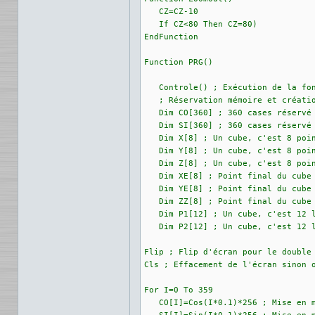
   CZ=CZ-10

   If CZ<80 Then CZ=80)

EndFunction

Function PRG()

   Controle() ; Exécution de la fon
   ; Réservation mémoire et créatio
   Dim CO[360] ; 360 cases réservé 
   Dim SI[360] ; 360 cases réservé 
   Dim X[8] ; Un cube, c'est 8 poin
   Dim Y[8] ; Un cube, c'est 8 poin
   Dim Z[8] ; Un cube, c'est 8 poin
   Dim XE[8] ; Point final du cube 
   Dim YE[8] ; Point final du cube 
   Dim ZZ[8] ; Point final du cube 
   Dim P1[12] ; Un cube, c'est 12 l
   Dim P2[12] ; Un cube, c'est 12 l
Flip ; Flip d'écran pour le double 
Cls ; Effacement de l'écran sinon o
For I=0 To 359

   CO[I]=Cos(I*0.1)*256 ; Mise en m