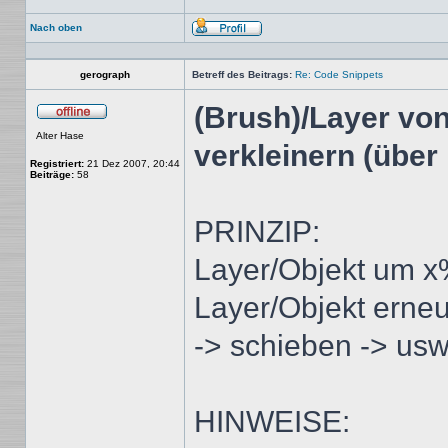
Nach oben
Profil
gerograph
Betreff des Beitrags:
Re: Code Snippets
(Brush)/Layer von
Offline
Alter Hase
verkleinern (über
Registriert:
21 Dez 2007, 20:44
Beiträge:
58
PRINZIP:
Layer/Objekt um x%
Layer/Objekt erne
-> schieben -> usw .
HINWEISE: