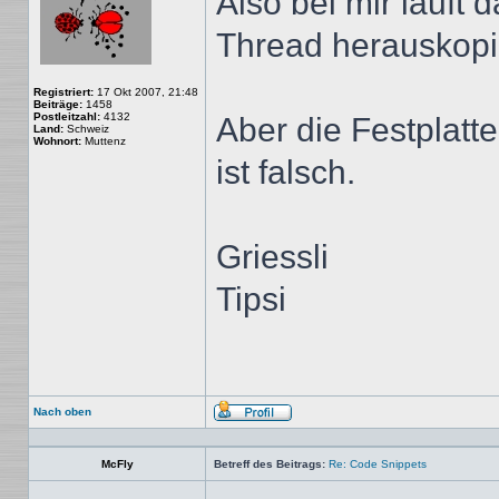
Also bei mir läuft 
Thread herauskopie
Registriert:
17 Okt 2007, 21:48
Beiträge:
1458
Postleitzahl:
4132
Aber die Festplatte
Land:
Schweiz
Wohnort:
Muttenz
ist falsch.
Griessli
Tipsi
Nach oben
Profil
McFly
Betreff des Beitrags:
Re: Code Snippets