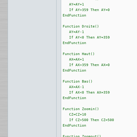
   AY=AY+1

   If AY>359 Then AY=0

EndFunction

Function Droite()

   AY=AY-1

   If AY<0 Then AY=359

EndFunction

Function Haut()

   AX=AX+1

   If AX>359 Then AX=0

EndFunction

Function Bas()

   AX=AX-1

   If AX<0 Then AX=359

EndFunction

Function Zoomin()

   CZ=CZ+10

   If CZ>500 Then CZ=500

EndFunction

Function Zoomout()
