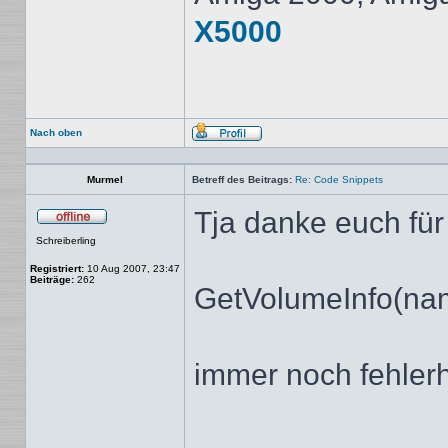
X5000
Nach oben
Profil
Murmel
Betreff des Beitrags:
Re: Code Snippets
Tja danke euch für d
Offline
Schreiberling
Registriert:
10 Aug 2007, 23:47
Beiträge:
262
GetVolumeInfo(
immer noch fehlerh