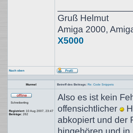
______________
Gruß Helmut
Amiga 2000, Amig
X5000
Nach oben
Profil
Murmel
Betreff des Beitrags:
Re: Code Snippets
Also es ist kein Fe
Offline
Schreiberling
offensichtlicher
Ha
Registriert:
10 Aug 2007, 23:47
Beiträge:
262
abkopiert und der F
hingehören und in 