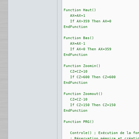
Function Haut()

   AX=AX+1

   If AX>359 Then AX=0

EndFunction

Function Bas()

   AX=AX-1

   If AX<0 Then AX=359

EndFunction

Function Zoomin()

   CZ=CZ+10

   If CZ>600 Then CZ=600

EndFunction

Function Zoomout()

   CZ=CZ-10

   If CZ<150 Then CZ=150

EndFunction

Function PRG()

   Controle() ; Exécution de la fon
   ; Réservation mémoire et créatio