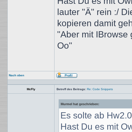
Hast Du es mit Ow
lauter "Ä" rein :/ 
kopieren damit geh
"Aber mit IBrowse 
Oo"
Nach oben
Profil
McFly
Betreff des Beitrags:
Re: Code Snippets
Murmel hat geschrieben:
Es solte ab Hw2.0
Hast Du es mit O