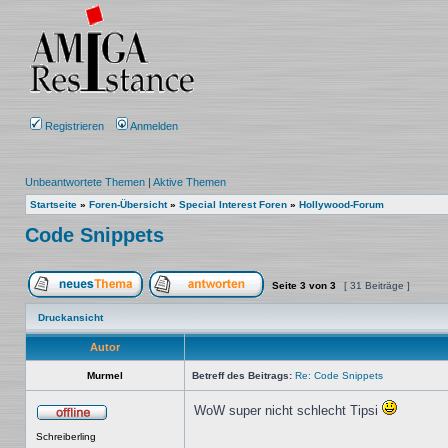
Registrieren
Anmelden
Unbeantwortete Themen
|
Aktive Themen
Startseite
»
Foren-Übersicht
»
Special Interest Foren
»
Hollywood-Forum
Code Snippets
Seite
3
von
3
[ 31 Beiträge ]
Ein neues Thema erstellen
Auf das Thema antworten
Druckansicht
Autor
Murmel
Betreff des Beitrags:
Re: Code Snippets
WoW super nicht schlecht Tipsi
Offline
Schreiberling