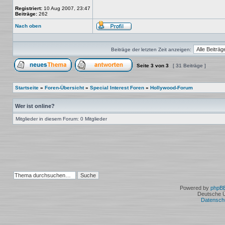
Registriert:
10 Aug 2007, 23:47
Beiträge:
262
Nach oben
Profil
Beiträge der letzten Zeit anzeigen:
Seite
3
von
3
[ 31 Beiträge ]
Ein neues Thema erstellen
Auf das Thema antworten
Startseite
»
Foren-Übersicht
»
Special Interest Foren
»
Hollywood-Forum
Wer ist online?
Mitglieder in diesem Forum: 0 Mitglieder
Powered by
phpB
Deutsche 
Datensch