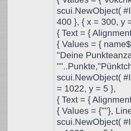
scui.NewObject( #
400 }, { x = 300, y 
{ Text = { Alignm
{ Values = { name$
"Deine Punkteanzah
""..Punkte,"Pünktch
scui.NewObject( #I
= 1022, y = 5 },
{ Text = { Alignm
{ Values = {""}, Line
scui.NewObject( #I