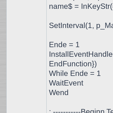
name$ = InKeyStr
SetInterval(1, p_M
Ende = 1
InstallEventHandl
EndFunction})
While Ende = 1
WaitEvent
Wend
; -----------Beginn Te