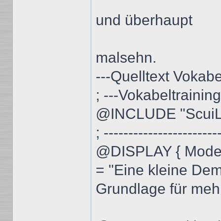
und überhaupt
malsehn.
---Quelltext Vokabe
; ---Vokabeltraining-D
@INCLUDE "ScuiL
; -----------------------
@DISPLAY { Mode = 
= "Eine kleine De
Grundlage für meh