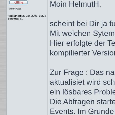
Moin HelmutH,
Offline
Alter Hase
Registriert:
29 Jan 2008, 19:24
Beiträge:
81
scheint bei Dir ja f
Mit welchen Sytem
Hier erfolgte der 
kompilierter Versi
Zur Frage : Das n
aktualisiet wird sc
ein lösbares Probl
Die Abfragen start
Events. Im Grunde