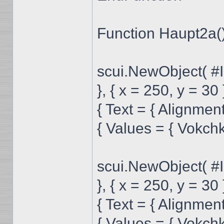
Function Haupt2a(
scui.NewObject( #
}, { x = 250, y = 30 
{ Text = { Alignm
{ Values = { Vokchk$
scui.NewObject( #
}, { x = 250, y = 30 
{ Text = { Alignm
{ Values = { Vokchk