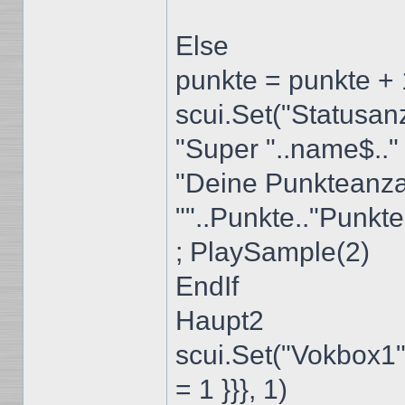
Else
punkte = punkte +
scui.Set("Statusanz
"Super "..name$.." 
"Deine Punkteanzah
""..Punkte.."Punkte"
; PlaySample(2)
EndIf
Haupt2
scui.Set("Vokbox1",
= 1 }}}, 1)