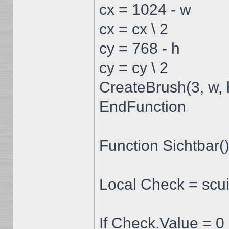
cx = 1024 - w
cx = cx \ 2
cy = 768 - h
cy = cy \ 2
CreateBrush(3, w, 
EndFunction
Function Sichtbar(
Local Check = scui
If Check.Value = 0