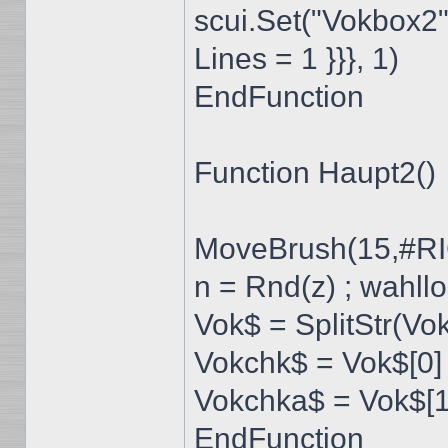
scui.Set("Vokbox2",
Lines = 1 }}}, 1)
EndFunction
Function Haupt2()
MoveBrush(15,#
n = Rnd(z) ; wahllo
Vok$ = SplitStr(Vok
Vokchk$ = Vok$[0]
Vokchka$ = Vok$[1
EndFunction