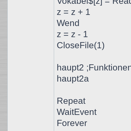
Vokabel$[z] = Rea
z = z + 1
Wend
z = z - 1
CloseFile(1)
haupt2 ;Funktione
haupt2a
Repeat
WaitEvent
Forever