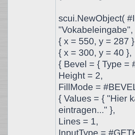
scui.NewObject(
"Vokabeleingabe",
{ x = 550, y = 287 }
{ x = 300, y = 40 },
{ Bevel = { Type
Height = 2,
FillMode = #BEVE
{ Values = { "Hier
eintragen..." },
Lines = 1,
InputType = #GE