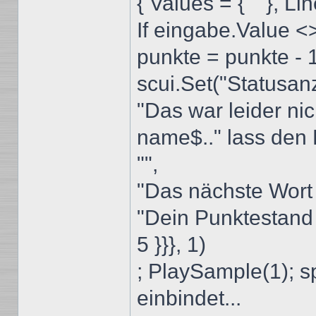
{ Values = { ""}, Lin
If eingabe.Value 
punkte = punkte - 
scui.Set("Statusanz
"Das war leider nich
name$.." lass den 
"",
"Das nächste Wort
"Dein Punktestand 
5 }}}, 1)
; PlaySample(1); 
einbindet...