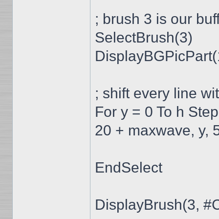
; brush 3 is our buf
SelectBrush(3)
DisplayBGPicPart(1,
; shift every line w
For y = 0 To h Step
20 + maxwave, y, 5
EndSelect
DisplayBrush(3,