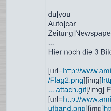
du|you
Auto|car
Zeitung|Newspape
...
Hier noch die 3 Bi
[url=
http://www.ami
/Flag2.png
][img]
ht
... attach.gif
[/img] 
[url=
http://www.ami
ufband.png
][img]
ht