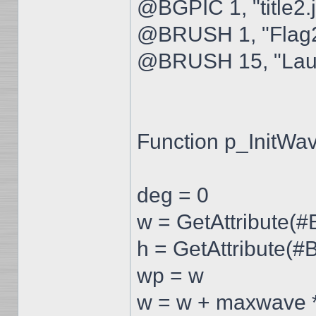
@BGPIC 1, "title2.
@BRUSH 1, "Flag
@BRUSH 15, "Lauf
Function p_InitWav
deg = 0
w = GetAttribute
h = GetAttribute
wp = w
w = w + maxwave 