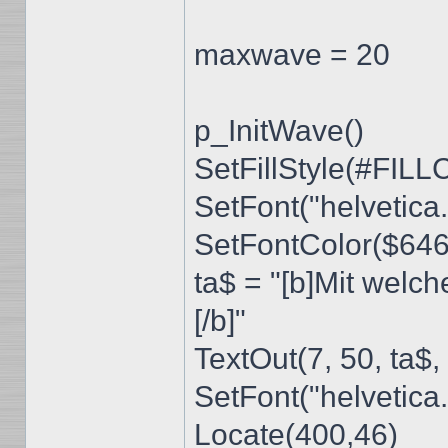
maxwave = 20
p_InitWave()
SetFillStyle(#FIL
SetFont("helvetica.
SetFontColor($64
ta$ = "[b]Mit wel
[/b]"
TextOut(7, 50, ta$,
SetFont("helvetica.
Locate(400,46)