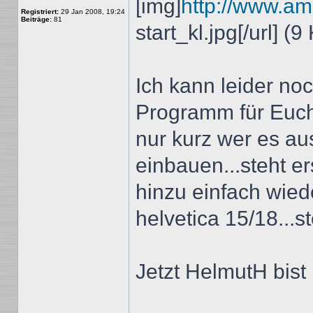
[img]
http://www.ami
Registriert:
29 Jan 2008, 19:24
Beiträge:
81
start_kl.jpg[/url] (9
Ich kann leider no
Programm für Euch.
nur kurz wer es a
einbauen...steht e
hinzu einfach wiede
helvetica 15/18...s
Jetzt HelmutH bist