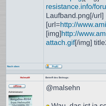
resistance.info/foru
Laufband.png[/url]
[url=
http://www.amig
[img]
http://www.ami
attach.gif
[/img] titl
Nach oben
Profil
HelmutH
Betreff des Beitrags:
@malsehn
Offline
Administrator
Wau, das ist ja sc