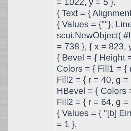
= 1022, y = 5 },
{ Text = { Alignm
{ Values = {""}, Line
scui.NewObject( #
= 738 }, { x = 823, 
{ Bevel = { Height 
Colors = { Fill1 = { 
Fill2 = { r = 40, g = 
HBevel = { Colors = 
Fill2 = { r = 64, g =
{ Values = { "[b] Ei
= 1 },