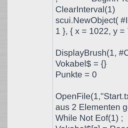
ClearInterval(1)
scui.NewObject( 
1 }, { x = 1022, y = 
DisplayBrush(1, 
Vokabel$ = {}
Punkte = 0
OpenFile(1,"Start.tx
aus 2 Elementen ge
While Not Eof(1) ;