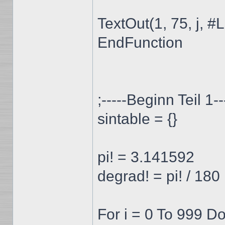
TextOut(1, 75, j, #
EndFunction
;-----Beginn Teil 1
sintable = {}
pi! = 3.141592
degrad! = pi! / 180
For i = 0 To 999 Do 