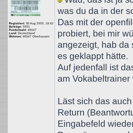
was du da in der 
Das mit der openfi
Registriert:
30 Aug 2005, 19:42
Beiträge:
5551
Postleitzahl:
46047
probiert, bei mir 
Land:
Deutschland
Wohnort:
46047 Oberhausen
angezeigt, hab da 
es geklappt hätte.
Auf jedenfall ist d
am Vokabeltrainer
Läst sich das auch
Return (Beantwortu
Eingabefeld wieder