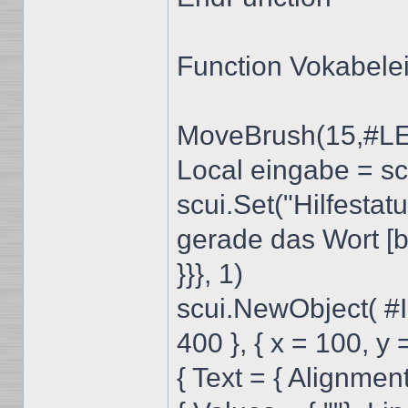
Function Vokabel
MoveBrush(15,#
Local eingabe = s
scui.Set("Hilfestatu
gerade das Wort [b]
}}}, 1)
scui.NewObject( #
400 }, { x = 100, y 
{ Text = { Alignm