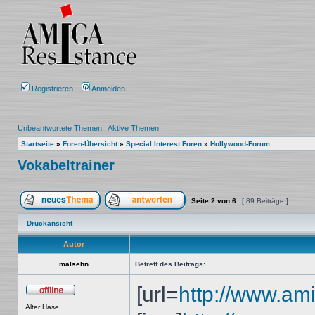
Registrieren
Anmelden
Unbeantwortete Themen
|
Aktive Themen
Startseite
»
Foren-Übersicht
»
Special Interest Foren
»
Hollywood-Forum
Vokabeltrainer
Seite
2
von
6
[ 89 Beiträge ]
Ein neues Thema erstellen
Auf das Thema antworten
Druckansicht
Autor
malsehn
Betreff des Beitrags:
[url=
http://www.amig
Offline
Alter Hase