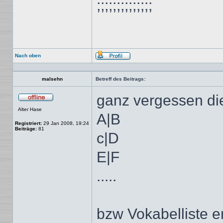
;;;;;;;;;;;;;;
Nach oben
Profil
malsehn
Betreff des Beitrags:
ganz vergessen die
Offline
Alter Hase
A|B
Registriert:
29 Jan 2008, 19:24
Beiträge:
81
c|D
E|F
.....
bzw Vokabelliste er