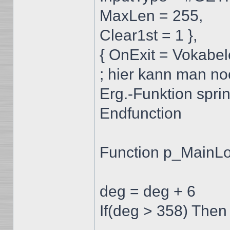
MaxLen = 255,
Clear1st = 1 },
{ OnExit = Vokabe
; hier kann man no
Erg.-Funktion sprin
Endfunction
Function p_MainLo
deg = deg + 6
If(deg > 358) Then