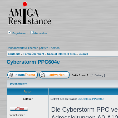
Registrieren
Anmelden
Unbeantwortete Themen
|
Aktive Themen
Startseite
»
Foren-Übersicht
»
Special Interest Foren
»
BBoAH
Cyberstorm PPC604e
Seite
1
von
1
[ 1 Beitrag ]
Ein neues Thema erstellen
Auf das Thema antworten
Druckansicht
Autor
botfixer
Betreff des Beitrags:
Cyberstorm PPC604e
Die Cyberstorm PPC ve
Offline
vielschreiber
Adressleitungen A0-A10