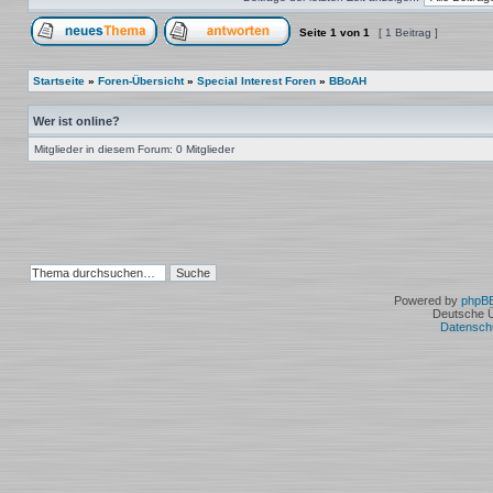
Seite
1
von
1
[ 1 Beitrag ]
Ein neues Thema erstellen
Auf das Thema antworten
Startseite
»
Foren-Übersicht
»
Special Interest Foren
»
BBoAH
Wer ist online?
Mitglieder in diesem Forum: 0 Mitglieder
Powered by
phpB
Deutsche 
Datensch