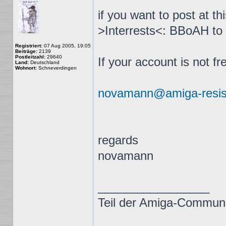
if you want to post at th
>Interrests<: BBoAH to
Registriert:
07 Aug 2005, 19:05
Beiträge:
2139
Postleitzahl:
29640
If your account is not fr
Land:
Deutschland
Wohnort:
Schneverdingen
novamann@amiga-resist
regards
novamann
_________________
Teil der Amiga-Communi