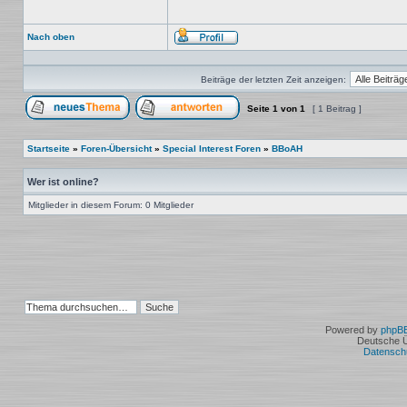
Nach oben
Profil
Beiträge der letzten Zeit anzeigen:
Seite
1
von
1
[ 1 Beitrag ]
Ein neues Thema erstellen
Auf das Thema antworten
Startseite
»
Foren-Übersicht
»
Special Interest Foren
»
BBoAH
Wer ist online?
Mitglieder in diesem Forum: 0 Mitglieder
Powered by
phpB
Deutsche 
Datensch