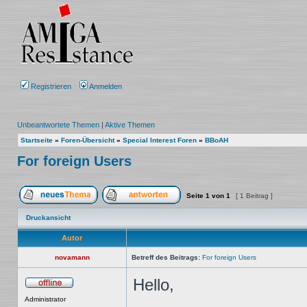
Registrieren
Anmelden
Unbeantwortete Themen
|
Aktive Themen
Startseite
»
Foren-Übersicht
»
Special Interest Foren
»
BBoAH
For foreign Users
Seite
1
von
1
[ 1 Beitrag ]
Ein neues Thema erstellen
Auf das Thema antworten
Druckansicht
Autor
novamann
Betreff des Beitrags:
For foreign Users
Hello,
Offline
Administrator